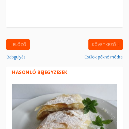
ELŐZŐ
KÖVETKEZŐ
Babgulyás
Csülök pékné módra
HASONLÓ BEJEGYZÉSEK