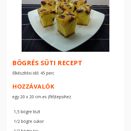
BÖGRÉS SÜTI RECEPT
Elkészítési idő: 45 perc
HOZZÁVALÓK
egy 20 x 20 cm-es (fél)tepsihez
1,5 bögre liszt
1/2 bögre cukor
1/2 bögre tej