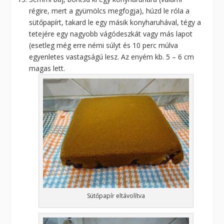
régire, mert a gyümölcs megfogja), húzd le róla a
sütőpapírt, takard le egy másik konyharuhával, tégy a
tetejére egy nagyobb vágódeszkát vagy más lapot
(esetleg még erre némi súlyt és 10 perc múlva
egyenletes vastagságú lesz. Az enyém kb. 5 – 6 cm
magas lett.
Sütőpapír eltávolítva