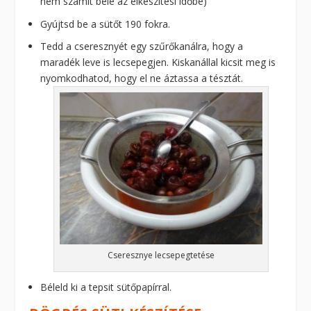
nem számít bele az elkészítési időbe)
Gyújtsd be a sütőt 190 fokra.
Tedd a cseresznyét egy szűrőkanálra, hogy a
maradék leve is lecsepegjen. Kiskanállal kicsit meg is
nyomkodhatod, hogy el ne áztassa a tésztát.
Cseresznye lecsepegtetése
Béleld ki a tepsit sütőpapírral.