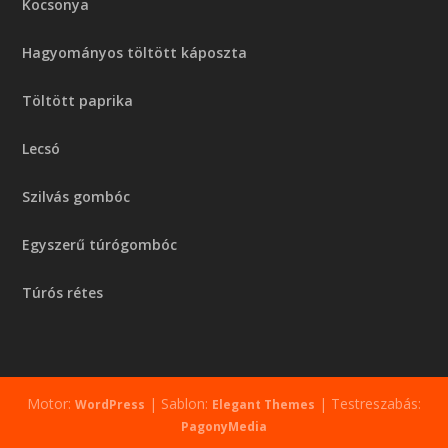
Kocsonya
Hagyományos töltött káposzta
Töltött paprika
Lecsó
Szilvás gombóc
Egyszerű túrógombóc
Túrós rétes
Motor:
| Sablon:
| Testreszabás:
WordPress
Elegant Themes
PagonyMedia