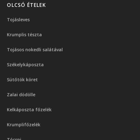
OLCSÓ ÉTELEK
Tojásleves
Krumplis tészta
Tojásos nokedli salátával
Székelykáposzta
Sütőtök köret
Zalai dödölle
Kelkáposzta főzelék
Krumplifőzelék
Tócsni