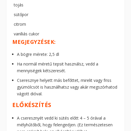
tojás
sütőpor
citrom
vaníliás cukor
MEGJEGYZÉSEK:
A bögre mérete: 2,5 dl
Ha normál méretű tepsit használsz, vedd a
mennyiségek kétszeresét.
Cseresznye helyett más befőttet, mirelit vagy friss
gyümölcsöt is használhatsz vagy akár megszórhatod
vágott dióval.
ELŐKÉSZÍTÉS
A cseresznyét vedd ki sütés előtt 4 – 5 órával a
mélyhűtőből, hogy felengedjen. (Ez természetesen