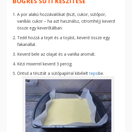
BÖGRÉS SÜTI KÉSZÍTÉSE
A por alakú hozzávalókat (liszt, cukor, sütőpor,
vaníliás cukor – ha azt használsz, citromhéj) keverd
össze egy keverőtálban.
Tedd hozzá a tejet és a tojást, keverd össze egy
fakanállal.
Keverd bele az olajat és a vanília aromát.
Kézi mixerrel keverd 3 percig.
Öntsd a tésztát a sütőpapírral kibélelt
tepsi
be.