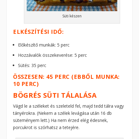
Süti készen
ELKÉSZÍTÉSI IDŐ:
Előkészítő munkák: 5 perc
Hozzávalók összekeverése: 5 perc
Sütés: 35 perc
ÖSSZESEN: 45 PERC (EBBŐL MUNKA:
10 PERC)
BÖGRÉS SÜTI TÁLALÁSA
Vágd le a széleket és szeleteld fel, majd tedd tálra vagy
tányérokra. (Nekem a szélek levágása után 16 db
süteményem lett.) Ha nem érzed elég édesnek,
porcukrot is szórhatsz a tetejére.