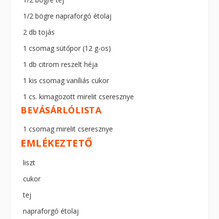
1/2 bögre napraforgó étolaj
2 db tojás
1 csomag sütőpor (12 g-os)
1 db citrom reszelt héja
1 kis csomag vaníliás cukor
1 cs. kimagozott mirelit cseresznye
BEVÁSÁRLÓLISTA
1 csomag mirelit cseresznye
EMLÉKEZTETŐ
liszt
cukor
tej
napraforgó étolaj