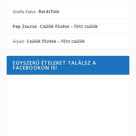
Barátfüle
Gizella Zsitva
-
Pap Zsuzsa
Csülök főzése – főtt csülök
-
Csülök főzése – főtt csülök
Árpád
-
EGYSZERŰ ÉTELEKET TALÁLSZ A
FACEBOOKON IS!