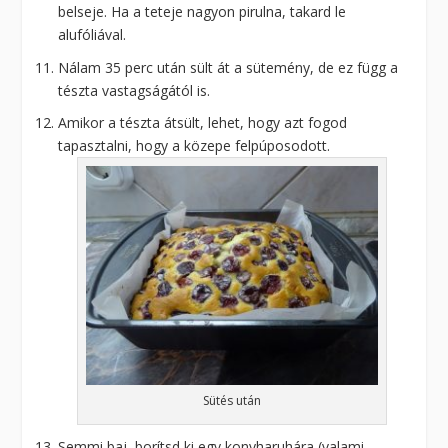
belseje. Ha a teteje nagyon pirulna, takard le
alufóliával.
Nálam 35 perc után sült át a sütemény, de ez függ a
tészta vastagságától is.
Amikor a tészta átsült, lehet, hogy azt fogod
tapasztalni, hogy a közepe felpúposodott.
Sütés után
Semmi baj, borítsd ki egy konyharuhára (valami