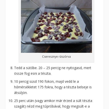
Cseresznye rászórva
Tedd a sütőbe. 20 – 25 percig ne nyitogasd, mert
össze fog esni a tészta.
10 percig süsd 190 fokon, majd vedd le a
hőmérsékletet 175 fokra, hogy a tészta belseje is
átsüljön.
25 perc után (vagy amikor már érzed a sült tészta
szagát) nézd meg tűpróbával, hogy megsült-e a