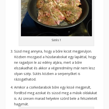
Sütés 1
Süsd meg annyira, hogy a bőre kicsit megpiruljon.
Közben mozgasd a húsdarabokat egy lapáttal, hogy
ne ragadjon le az edény aljára, mert a bőre
elszakadhat és akkor a végeredmény már nem lesz
olyan szép. Sütés közben a serpenyőket is
rázogathatod.
Amikor a csirkedarabok bőre egy kissé megpirult,
fordítsd meg azokat és süssd meg a másik oldalukat
is. Az üresen marad helyekre szórd bele a felszeletelt
hagymát.