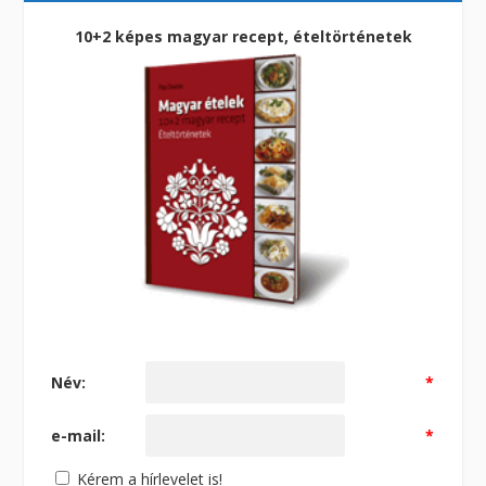
10+2 képes magyar recept, ételtörténetek
Név:
*
e-mail:
*
Kérem a hírlevelet is!