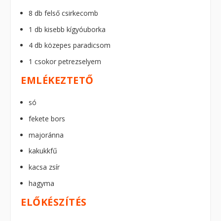
8 db felső csirkecomb
1 db kisebb kígyóuborka
4 db közepes paradicsom
1 csokor petrezselyem
EMLÉKEZTETŐ
só
fekete bors
majoránna
kakukkfű
kacsa zsír
hagyma
ELŐKÉSZÍTÉS