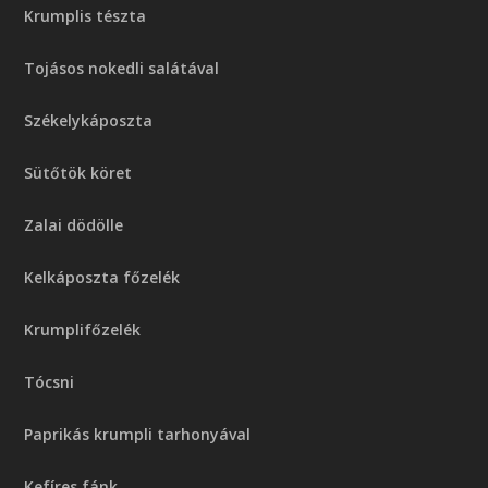
Krumplis tészta
Tojásos nokedli salátával
Székelykáposzta
Sütőtök köret
Zalai dödölle
Kelkáposzta főzelék
Krumplifőzelék
Tócsni
Paprikás krumpli tarhonyával
Kefíres fánk