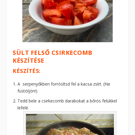
SÜLT FELSŐ CSIRKECOMB
KÉSZÍTÉSE
KÉSZÍTÉS:
A serpenyőkben forrósítsd fel a kacsa zsírt. (Ne
füstöljön!)
Tedd bele a csirkecomb darabokat a bőrös felükkel
lefelé.