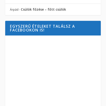
Csülök főzése – főtt csülök
Árpád
-
EGYSZERŰ ÉTELEKET TALÁLSZ A
FACEBOOKON IS!