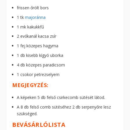
frissen őrölt bors
1 tk
majoránna
1 mk kakukkfű
2 evőkanál kacsa zsír
1 fej közepes hagyma
1 db kisebb kígyó uborka
4 db közepes paradicsom
1 csokor petrezselyem
MEGJEGYZÉS:
A képeken 5 db felső csirkecomb sütését látod.
A 8 db felső comb sütéséhez 2 db serpenyőre lesz
szükséged.
BEVÁSÁRLÓLISTA