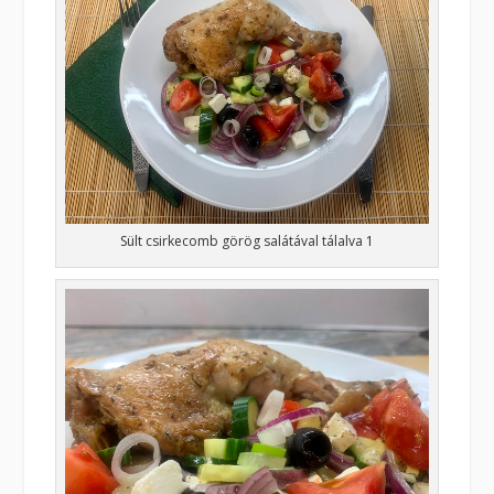
Sült csirkecomb görög salátával tálalva 1