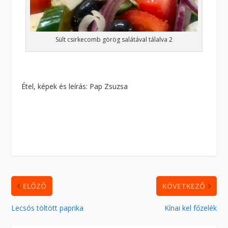
Sült csirkecomb görög salátával tálalva 2
Étel, képek és leírás: Pap Zsuzsa
ELŐZŐ
KÖVETKEZŐ
Lecsós töltött paprika
Kínai kel főzelék