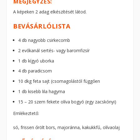
MEGJEGYZÉS:
A képeken 2 adag elkészítését látod.
BEVÁSÁRLÓLISTA
4 db nagyobb csirkecomb
2 evőkanál sertés- vagy baromfizsír
1 db kígyó uborka
4 db paradicsom
10 dkg feta sajt (csomagolástól függően
1 db kisebb lila hagyma
15 – 20 szem fekete olíva bogyó (egy zacskónyi)
Emlékeztető:
só, frissen őrölt bors, majoránna, kakukkfű, olívaolaj