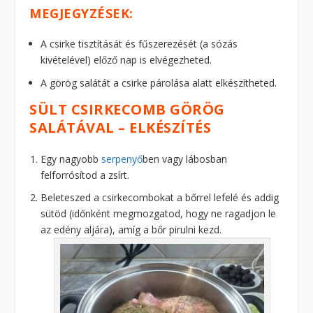
MEGJEGYZÉSEK:
A csirke tisztítását és fűszerezését (a sózás
kivételével) előző nap is elvégezheted.
A görög salátát a csirke párolása alatt elkészítheted.
SÜLT CSIRKECOMB GÖRÖG
SALÁTÁVAL – ELKÉSZÍTÉS
Egy nagyobb
serpenyő
ben vagy lábosban
felforrósítod a zsírt.
Beleteszed a csirkecombokat a bőrrel lefelé és addig
sütöd (időnként megmozgatod, hogy ne ragadjon le
az edény aljára), amíg a bőr pirulni kezd.