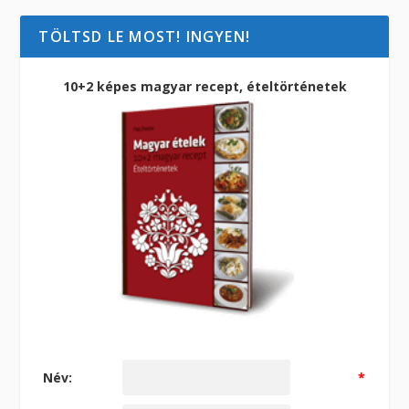
TÖLTSD LE MOST! INGYEN!
10+2 képes magyar recept, ételtörténetek
Név:
*