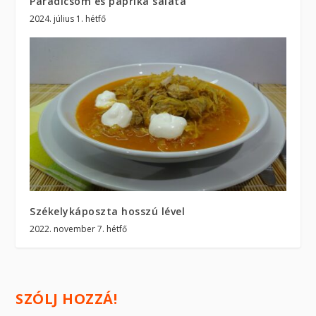
Paradicsom és paprika saláta
2024. július 1. hétfő
Székelykáposzta hosszú lével
2022. november 7. hétfő
SZÓLJ HOZZÁ!