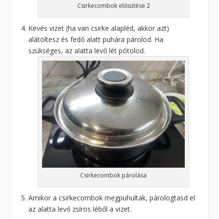
Csirkecombok elősütése 2
Kevés vizet (ha van csirke alapléd, akkor azt)
alátöltesz és fedő alatt puhára párolod. Ha
szükséges, az alatta levő lét pótolod.
Csirkecombok párolása
Amikor a csirkecombok megpuhultak, párologtasd el
az alatta levő zsíros léből a vizet.