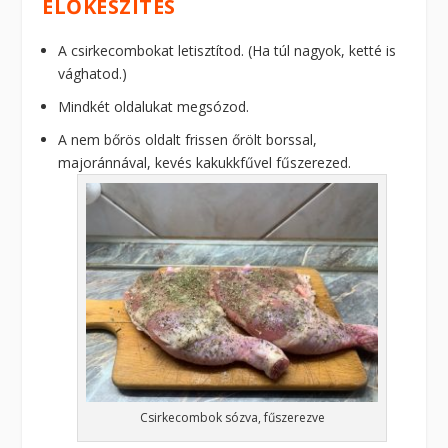
ELŐKÉSZÍTÉS
A csirkecombokat letisztítod. (Ha túl nagyok, ketté is
vághatod.)
Mindkét oldalukat megsózod.
A nem bőrös oldalt frissen őrölt borssal,
majoránnával, kevés kakukkfűvel fűszerezed.
Csirkecombok sózva, fűszerezve