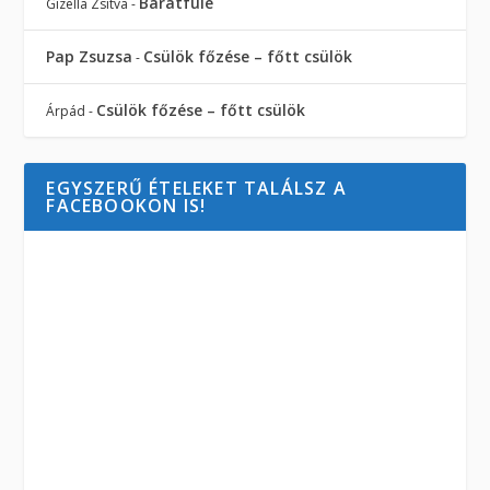
Barátfüle
Gizella Zsitva
-
Pap Zsuzsa
Csülök főzése – főtt csülök
-
Csülök főzése – főtt csülök
Árpád
-
EGYSZERŰ ÉTELEKET TALÁLSZ A
FACEBOOKON IS!