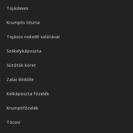
Tojásleves
Krumplis tészta
Tojásos nokedli salátával
Székelykáposzta
Sütőtök köret
Zalai dödölle
Kelkáposzta főzelék
Krumplifőzelék
Tócsni