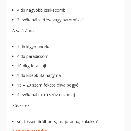
4 db nagyobb csirkecomb
2 evőkanál sertés- vagy baromfizsír
A salátához:
1 db kígyó uborka
4 db paradicsom
10 dkg feta sajt
1 db kisebb lila hagyma
15 – 20 szem fekete olíva bogyó
4 evőkanál extra szűz olívaolaj
Fűszerek:
só, frissen őrölt bors, majoránna, kakukkfű