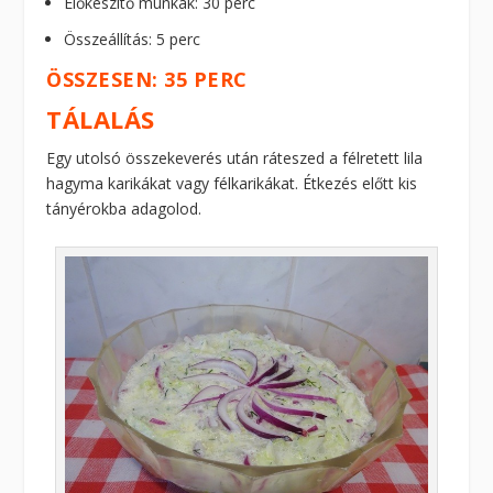
Előkészítő munkák: 30 perc
Összeállítás: 5 perc
ÖSSZESEN: 35 PERC
TÁLALÁS
Egy utolsó összekeverés után ráteszed a félretett lila
hagyma karikákat vagy félkarikákat. Étkezés előtt kis
tányérokba adagolod.