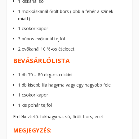
1 kiskanál só
1 mokkáskanál őrölt bors (jobb a fehér a színek
miatt)
1 csokor kapor
3 púpos evőkanál tejföl
2 evőkanál 10 %-os ételecet
BEVÁSÁRLÓLISTA
1 db 70 – 80 dkg-os cukkini
1 db kisebb lila hagyma vagy egy nagyobb fele
1 csokor kapor
1 kis pohár tejföl
Emlékeztető: fokhagyma, só, őrölt bors, ecet
MEGJEGYZÉS: