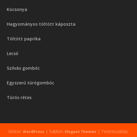
Kocsonya
Hagyományos töltött káposzta
Töltött paprika
Lecsó
Szilvás gombóc
Egyszerű túrógombóc
Túrós rétes
Motor:
| Sablon:
| Testreszabás:
WordPress
Elegant Themes