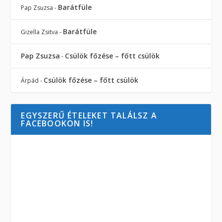
Barátfüle
Pap Zsuzsa
-
Barátfüle
Gizella Zsitva
-
Pap Zsuzsa
Csülök főzése – főtt csülök
-
Csülök főzése – főtt csülök
Árpád
-
EGYSZERŰ ÉTELEKET TALÁLSZ A
FACEBOOKON IS!