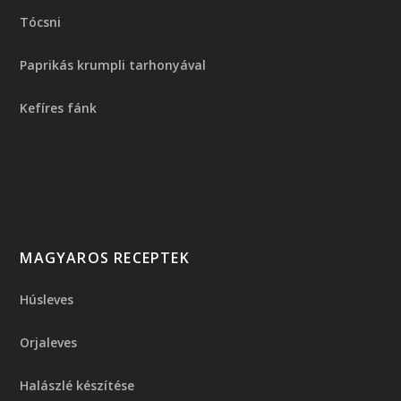
Tócsni
Paprikás krumpli tarhonyával
Kefíres fánk
MAGYAROS RECEPTEK
Húsleves
Orjaleves
Halászlé készítése