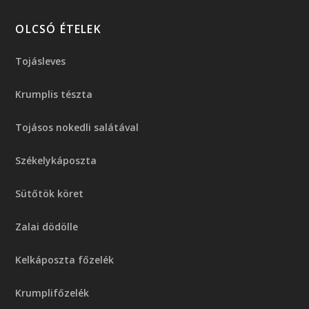
OLCSÓ ÉTELEK
Tojásleves
Krumplis tészta
Tojásos nokedli salátával
Székelykáposzta
Sütőtök köret
Zalai dödölle
Kelkáposzta főzelék
Krumplifőzelék