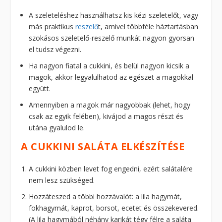
A szeleteléshez használhatsz kis kézi szeletelőt, vagy
más praktikus
reszelő
t, amivel többféle háztartásban
szokásos szeletelő-reszelő munkát nagyon gyorsan
el tudsz végezni.
Ha nagyon fiatal a cukkini, és belül nagyon kicsik a
magok, akkor legyalulhatod az egészet a magokkal
együtt.
Amennyiben a magok már nagyobbak (lehet, hogy
csak az egyik felében), kivájod a magos részt és
utána gyalulod le.
A CUKKINI SALÁTA ELKÉSZÍTÉSE
A cukkini közben levet fog engedni, ezért salátalére
nem lesz szükséged.
Hozzáteszed a többi hozzávalót: a lila hagymát,
fokhagymát, kaprot, borsot, ecetet és összekevered.
(A lila hagymából néhány karikát tégy félre a saláta