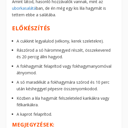
Amint látod, hasonló hozzávalók vannak, mint az
uborkasalátá
ban, de én még egy kis lila hagymát is
tettem ebbe a salátába.
ELŐKÉSZÍTÉS
A cukkinit legyalulod (vékony, kerek szeletekre).
Rászórod a só háromnegyed részét, összekevered
és 20 percig állni hagyod.
A fokhagymát felaprítod vagy fokhagymanyomóval
átnyomod.
A só maradékát a fokhagymára szórod és 10 perc
után késheggyel pépesre összenyomkodod.
Közben a lila hagymát felszeleteled karikákra vagy
félkarikákra.
A kaprot felaprítod.
MEGJEGYZÉSEK: