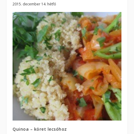
2015. december 14. hétfő
Quinoa – köret lecsóhoz