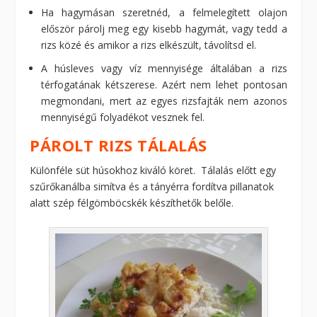
Ha hagymásan szeretnéd, a felmelegített olajon
először párolj meg egy kisebb hagymát, vagy tedd a
rizs közé és amikor a rizs elkészült, távolítsd el.
A húsleves vagy víz mennyisége általában a rizs
térfogatának kétszerese. Azért nem lehet pontosan
megmondani, mert az egyes rizsfajták nem azonos
mennyiségű folyadékot vesznek fel.
PÁROLT RIZS TÁLALÁS
Különféle süt húsokhoz kiváló köret. Tálalás előtt egy
szűrőkanálba simítva és a tányérra fordítva pillanatok
alatt szép félgömböcskék készíthetők belőle.