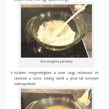
Rizs üvegesre párolása
Közben megmelegíted a vizet vagy húslevest és
ráöntöd a rizsre. (Hideg víztől a jénai tál könnyen
szétrepedhet!