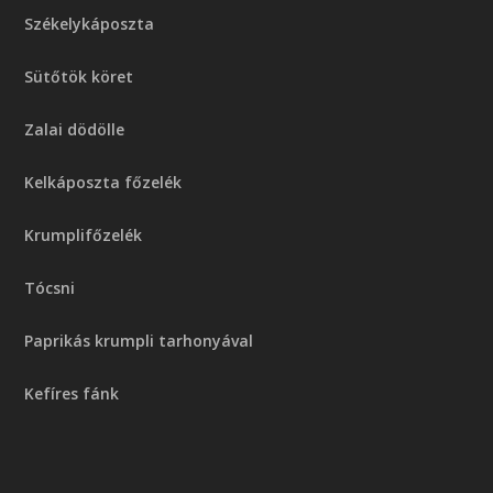
Székelykáposzta
Sütőtök köret
Zalai dödölle
Kelkáposzta főzelék
Krumplifőzelék
Tócsni
Paprikás krumpli tarhonyával
Kefíres fánk