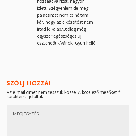
hozzáadva rizst, nagyon
ízlett. Szégyenlem,de még
palacsintát nem csináltam,
kár, hogy az elkészítést nem
írtad le /alap/Utólag még
egyszer egészséges uj
esztendőt kívánok, Gyuri helló
SZÓLJ HOZZÁ!
Az e-mail címet nem tesszük közzé.
A kötelező mezőket
*
karakterrel jelöltük