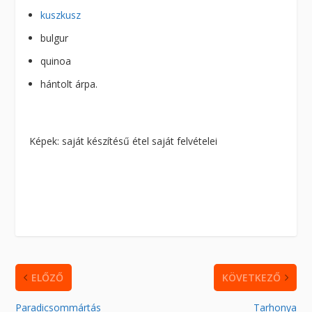
kuszkusz
bulgur
quinoa
hántolt árpa.
Képek: saját készítésű étel saját felvételei
ELŐZŐ
KÖVETKEZŐ
Paradicsommártás
Tarhonya