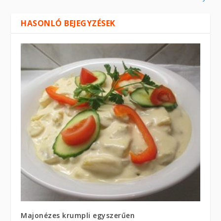
HASONLÓ BEJEGYZÉSEK
Majonézes krumpli egyszerűen