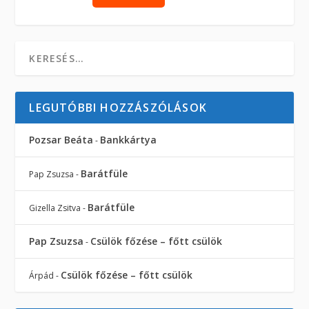
LEGUTÓBBI HOZZÁSZÓLÁSOK
Pozsar Beáta
Bankkártya
-
Barátfüle
Pap Zsuzsa
-
Barátfüle
Gizella Zsitva
-
Pap Zsuzsa
Csülök főzése – főtt csülök
-
Csülök főzése – főtt csülök
Árpád
-