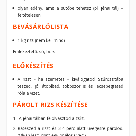
olyan edény, amit a sütőbe tehetsz (pl. jénai tál) –
feltételesen.
BEVÁSÁRLÓLISTA
1 kg rizs (nem kell mind)
Emlékeztető: só, bors
ELŐKÉSZÍTÉS
A rizst – ha szemetes – kiválogatod. Szűrőszitába
teszed, jól átöblíted, többször is és lecsepegteted
róla a vizet.
PÁROLT RIZS KÉSZÍTÉSE
A jénai tálban felolvasztod a zsírt.
Ráteszed a rizst és 3-4 perc alatt üvegesre párolod.
(Olyan lesz, mint egy opálos üveg.)