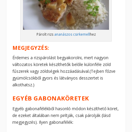
Párolt rizs
ananászos csirkemell
hez
MEGJEGYZÉS:
Érdemes a rizspárolást begyakorolni, mert nagyon
változatos köretek készíthetők belőle különféle zöld
fűszerek vagy zöldségek hozzáadásával.(Tejben főzve
gyümölcsökből gyors és látványos desszertet is
alkothatsz.)
EGYÉB GABONAKÖRETEK
Egyéb gabonafélékből hasonló módon készíthető köret,
de ezeket általában nem pirítják, csak párolják (lásd
megjegyzés). Ilyen gabonafélék: