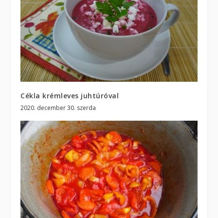
Cékla krémleves juhtúróval
2020. december 30. szerda