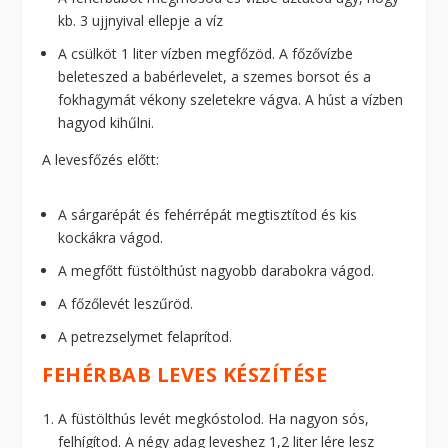
kb. 3 ujjnyival ellepje a víz
A csülköt 1 liter vízben megfőzöd. A főzővízbe
beleteszed a babérlevelet, a szemes borsot és a
fokhagymát vékony szeletekre vágva. A húst a vízben
hagyod kihűlni.
A levesfőzés előtt:
A sárgarépát és fehérrépát megtisztítod és kis
kockákra vágod.
A megfőtt füstölthúst nagyobb darabokra vágod.
A főzőlevét leszűröd.
A petrezselymet felaprítod.
FEHÉRBAB LEVES KÉSZÍTÉSE
A füstölthús levét megkóstolod. Ha nagyon sós,
felhígítod. A négy adag leveshez 1,2 liter lére lesz