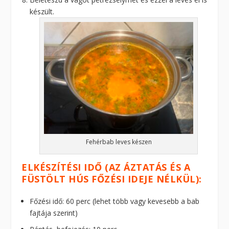
készült.
Fehérbab leves készen
ELKÉSZÍTÉSI IDŐ (AZ ÁZTATÁS ÉS A
FÜSTÖLT HÚS FŐZÉSI IDEJE NÉLKÜL):
Főzési idő: 60 perc (lehet több vagy kevesebb a bab
fajtája szerint)