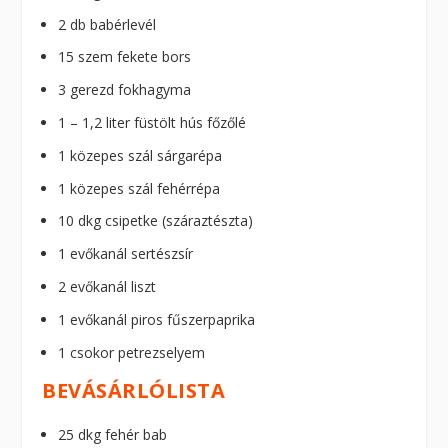
2 db babérlevél
15 szem fekete bors
3 gerezd fokhagyma
1 – 1,2 liter füstölt hús főzőlé
1 közepes szál sárgarépa
1 közepes szál fehérrépa
10 dkg csipetke (száraztészta)
1 evőkanál sertészsír
2 evőkanál liszt
1 evőkanál piros fűszerpaprika
1 csokor petrezselyem
BEVÁSÁRLÓLISTA
25 dkg fehér bab