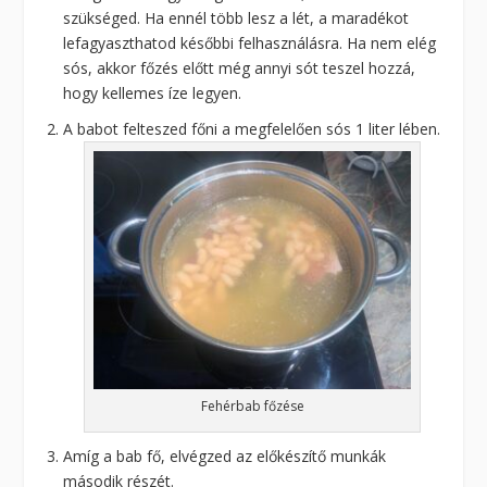
szükséged. Ha ennél több lesz a lét, a maradékot
lefagyaszthatod későbbi felhasználásra. Ha nem elég
sós, akkor főzés előtt még annyi sót teszel hozzá,
hogy kellemes íze legyen.
A babot felteszed főni a megfelelően sós 1 liter lében.
Fehérbab főzése
Amíg a bab fő, elvégzed az előkészítő munkák
második részét.