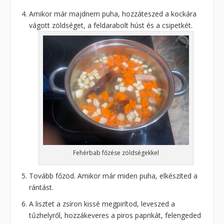
Amikor már majdnem puha, hozzáteszed a kockára
vágott zöldséget, a feldarabolt húst és a csipetkét.
Fehérbab főzése zöldségekkel
Tovább főzöd. Amikor már miden puha, elkészíted a
rántást.
A lisztet a zsíron kissé megpirítod, leveszed a
tűzhelyről, hozzákeveres a piros paprikát, felengeded