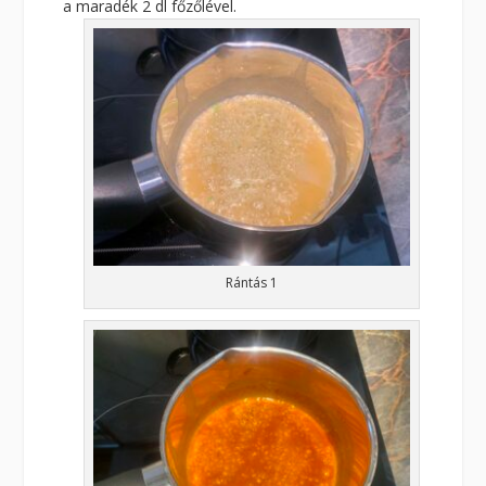
a maradék 2 dl főzőlével.
Rántás 1