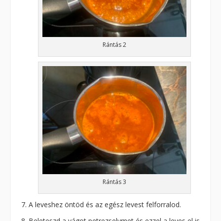
Rántás 2
Rántás 3
A leveshez öntöd és az egész levest felforralod.
Beleteszd a vágot petrezselymet és ezzel a leves el is