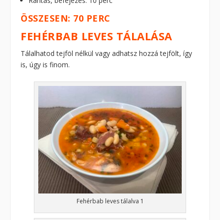
Rántás, befejezés: 10 perc
ÖSSZESEN: 70 PERC
FEHÉRBAB LEVES TÁLALÁSA
Tálalhatod tejföl nélkül vagy adhatsz hozzá tejfölt, így
is, úgy is finom.
Fehérbab leves tálalva 1