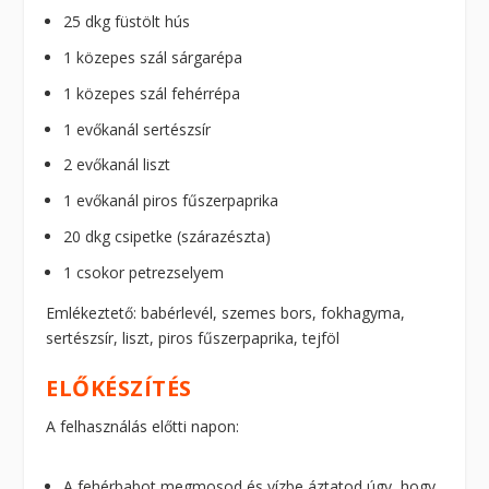
25 dkg füstölt hús
1 közepes szál sárgarépa
1 közepes szál fehérrépa
1 evőkanál sertészsír
2 evőkanál liszt
1 evőkanál piros fűszerpaprika
20 dkg csipetke (szárazészta)
1 csokor petrezselyem
Emlékeztető: babérlevél, szemes bors, fokhagyma,
sertészsír, liszt, piros fűszerpaprika, tejföl
ELŐKÉSZÍTÉS
A felhasználás előtti napon:
A fehérbabot megmosod és vízbe áztatod úgy, hogy