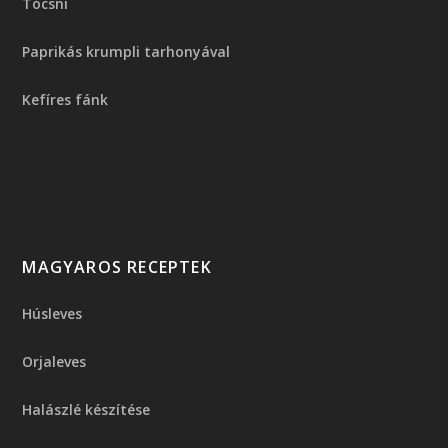
Tócsni
Paprikás krumpli tarhonyával
Kefíres fánk
MAGYAROS RECEPTEK
Húsleves
Orjaleves
Halászlé készítése