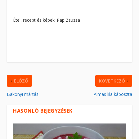
Étel, recept és képek: Pap Zsuzsa
ELŐZŐ
KÖVETKEZŐ
Bakonyi mártás
Almás lila káposzta
HASONLÓ BEJEGYZÉSEK