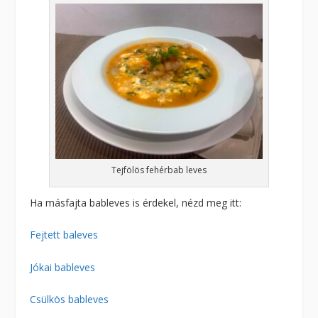
Tejfölös fehérbab leves
Ha másfajta bableves is érdekel, nézd meg itt:
Fejtett baleves
Jókai bableves
Csülkös bableves