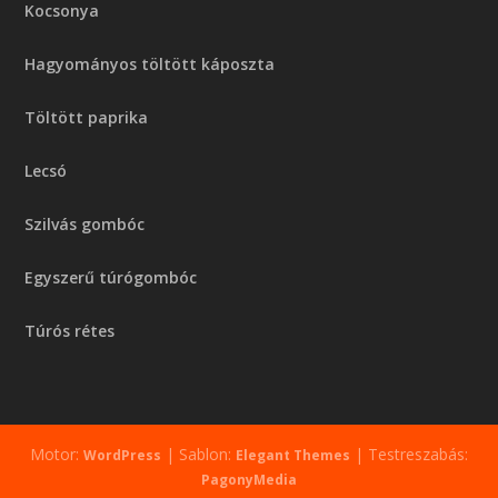
Kocsonya
Hagyományos töltött káposzta
Töltött paprika
Lecsó
Szilvás gombóc
Egyszerű túrógombóc
Túrós rétes
Motor:
| Sablon:
| Testreszabás:
WordPress
Elegant Themes
PagonyMedia