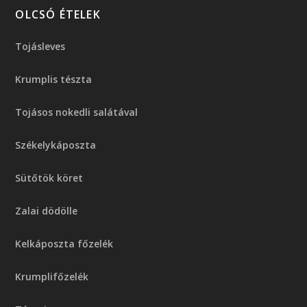
OLCSÓ ÉTELEK
Tojásleves
Krumplis tészta
Tojásos nokedli salátával
Székelykáposzta
Sütőtök köret
Zalai dödölle
Kelkáposzta főzelék
Krumplifőzelék