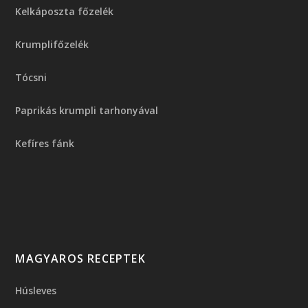
Kelkáposzta főzelék
Krumplifőzelék
Tócsni
Paprikás krumpli tarhonyával
Kefíres fánk
MAGYAROS RECEPTEK
Húsleves