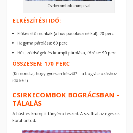
Csirkecombok krumplival
ELKÉSZÍTÉSI IDŐ:
Előkészítő munkák (a hús pácolása nélkül): 20 perc
Hagyma párolása: 60 perc
Hús, zöldségek és krumpli párolása, főzése: 90 perc
ÖSSZESEN: 170 PERC
(Ki mondta, hogy gyorsan készül? – a bográcsozáshoz
idő kell!)
CSIRKECOMBOK BOGRÁCSBAN –
TÁLALÁS
A húst és krumplit tányérra teszed. A szafttal az egészet
körül-öntöd.