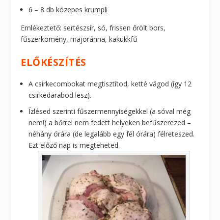
6 – 8 db közepes krumpli
Emlékeztető: sertészsír, só, frissen őrölt bors,
fűszerkömény, majoránna, kakukkfű
ELŐKÉSZÍTÉS
A csirkecombokat megtisztítod, ketté vágod (így 12
csirkedarabod lesz).
Ízlésed szerinti fűszermennyiségekkel (a sóval még
nem!) a bőrrel nem fedett helyeken befűszerezed –
néhány órára (de legalább egy fél órára) félreteszed.
Ezt előző nap is megteheted.