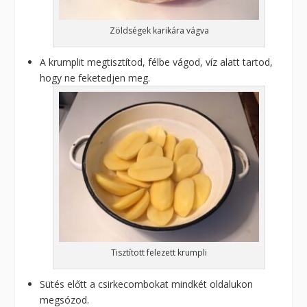
Zöldségek karikára vágva
A krumplit megtisztítod, félbe vágod, víz alatt tartod,
hogy ne feketedjen meg.
Tisztított felezett krumpli
Sütés előtt a csirkecombokat mindkét oldalukon
megsózod.