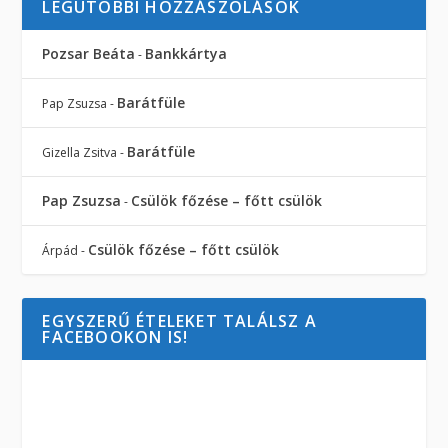
LEGUTÓBBI HOZZÁSZÓLÁSOK
Pozsar Beáta
Bankkártya
-
Barátfüle
Pap Zsuzsa
-
Barátfüle
Gizella Zsitva
-
Pap Zsuzsa
Csülök főzése – főtt csülök
-
Csülök főzése – főtt csülök
Árpád
-
EGYSZERŰ ÉTELEKET TALÁLSZ A
FACEBOOKON IS!