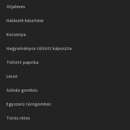
Orjaleves
Halászlé készítése
Kocsonya
Hagyományos töltött káposzta
Töltött paprika
Lecsó
Szilvás gombóc
Egyszerű túrógombóc
Túrós rétes