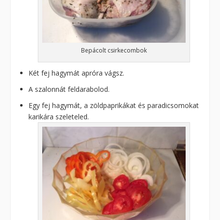
Bepácolt csirkecombok
Két fej hagymát apróra vágsz.
A szalonnát feldarabolod.
Egy fej hagymát, a zöldpaprikákat és paradicsomokat
karikára szeleteled.