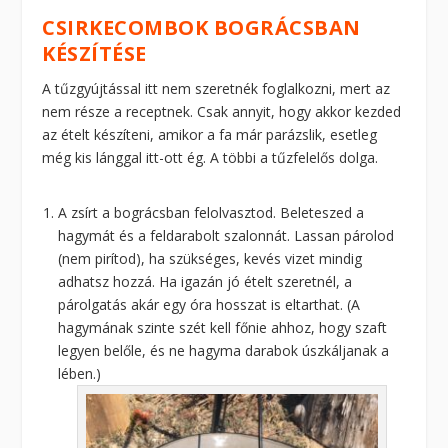
CSIRKECOMBOK BOGRÁCSBAN
KÉSZÍTÉSE
A tűzgyújtással itt nem szeretnék foglalkozni, mert az
nem része a receptnek. Csak annyit, hogy akkor kezded
az ételt készíteni, amikor a fa már parázslik, esetleg
még kis lánggal itt-ott ég. A többi a tűzfelelős dolga.
A zsírt a bográcsban felolvasztod. Beleteszed a
hagymát és a feldarabolt szalonnát. Lassan párolod
(nem pirítod), ha szükséges, kevés vizet mindig
adhatsz hozzá. Ha igazán jó ételt szeretnél, a
párolgatás akár egy óra hosszat is eltarthat. (A
hagymának szinte szét kell főnie ahhoz, hogy szaft
legyen belőle, és ne hagyma darabok úszkáljanak a
lében.)