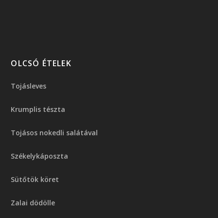
OLCSÓ ÉTELEK
Tojásleves
Krumplis tészta
Tojásos nokedli salátával
Székelykáposzta
Sütőtök köret
Zalai dödölle