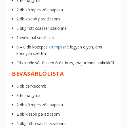
3 fej hagyma
2 db közepes zöldpaprika
2 db kisebb paradicsom
5 dkg főtt császár szalonna
1 evőkanál sertészsír
6 – 8 db közepes
krumpli
(ne legyen olyan, ami
könnyen szétfő)
Fűszerek: só, frissen őrölt bors, majoránna, kakukkfű
BEVÁSÁRLÓLISTA
6 db csirkecomb
3 fej hagyma
2 db közepes zöldpaprika
2 db kisebb paradicsom
5 dkg főtt császár szalonna