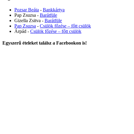
Pozsar Beáta
-
Bankkártya
Pap Zsuzsa
-
Barátfüle
Gizella Zsitva
-
Barátfüle
Pap Zsuzsa
-
Csülök főzése – főtt csülök
Árpád
-
Csülök főzése – főtt csülök
Egyszerű ételeket találsz a Facebookon is!