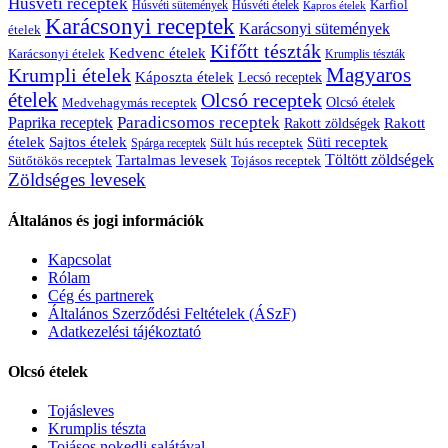
Húsvéti receptek
Karfiol
Húsvéti sütemények
Húsvéti ételek
Kapros ételek
Karácsonyi receptek
Karácsonyi sütemények
ételek
Kifőtt tészták
Kedvenc ételek
Karácsonyi ételek
Krumplis tészták
Magyaros
Krumpli ételek
Káposzta ételek
Lecsó receptek
ételek
Olcsó receptek
Olcsó ételek
Medvehagymás receptek
Paprika receptek
Paradicsomos receptek
Rakott
Rakott zöldségek
ételek
Sajtos ételek
Süti receptek
Sült hús receptek
Spárga receptek
Töltött zöldségek
Tartalmas levesek
Sütőtökös receptek
Tojásos receptek
Zöldséges levesek
Általános és jogi információk
Kapcsolat
Rólam
Cég és partnerek
Általános Szerződési Feltételek (ÁSzF)
Adatkezelési tájékoztató
Olcsó ételek
Tojásleves
Krumplis tészta
Tojásos nokedli salátával