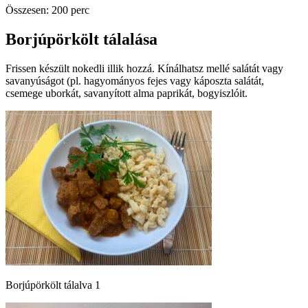
Összesen: 200 perc
Borjúpörkölt tálalása
Frissen készült nokedli illik hozzá. Kínálhatsz mellé salátát vagy
savanyúságot (pl. hagyományos fejes vagy káposzta salátát,
csemege uborkát, savanyított alma paprikát, bogyiszlóit.
Borjúpörkölt tálalva 1