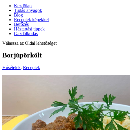
Kezdőlap
Tudás-anyagok
Blog
Receptek képekkel
Befőzés
Háztartási tippek
Gazdálkodás
Válassza az Oldal lehetőséget
Borjúpörkölt
Húsételek
,
Receptek