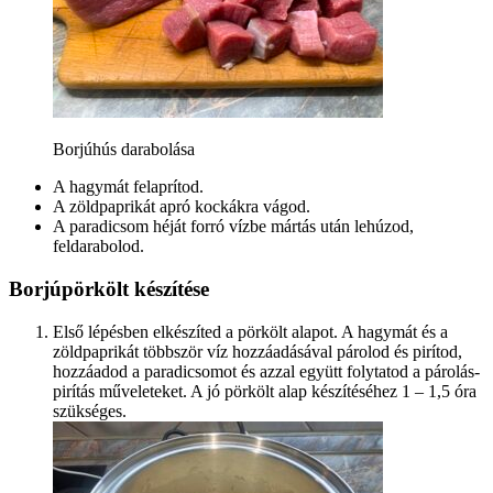
Borjúhús darabolása
A hagymát felaprítod.
A zöldpaprikát apró kockákra vágod.
A paradicsom héját forró vízbe mártás után lehúzod,
feldarabolod.
Borjúpörkölt készítése
Első lépésben elkészíted a pörkölt alapot. A hagymát és a
zöldpaprikát többször víz hozzáadásával párolod és pirítod,
hozzáadod a paradicsomot és azzal együtt folytatod a párolás-
pirítás műveleteket. A jó pörkölt alap készítéséhez 1 – 1,5 óra
szükséges.