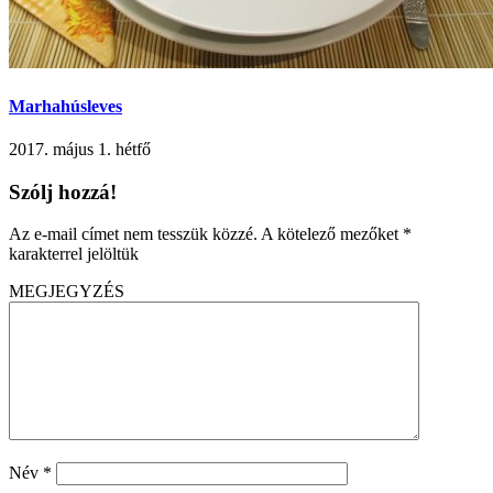
Marhahúsleves
2017. május 1. hétfő
Szólj hozzá!
Az e-mail címet nem tesszük közzé.
A kötelező mezőket
*
karakterrel jelöltük
MEGJEGYZÉS
Név
*