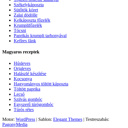
Székelykáposzta
Sütőtök köret
Zalai dödölle
Kelkáposzta főzelék
Krumplifőzelék
Tócsni
Paprikás krumpli tarhonyával
Kefíres fánk
Magyaros receptek
Húsleves
Orjaleves
Halászlé készítése
Kocsonya
Hagyományos töltött káposzta
Töltött paprika
Lecsó
Szilvás gombóc
Egyszerű túrógombóc
Túrós rétes
Motor:
WordPress
| Sablon:
Elegant Themes
| Testreszabás:
PagonyMedia