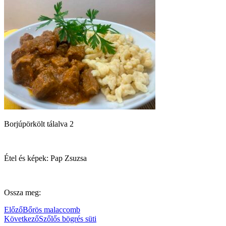
Borjúpörkölt tálalva 2
Étel és képek: Pap Zsuzsa
Ossza meg:
Előző
Bőrös malaccomb
Következő
Szőlős bögrés süti