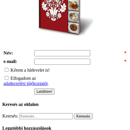
Név:
*
e-mail:
*
Kérem a hírlevelet is!
Elfogadom az
adatkezelési tájékoztatót
.
Keresés az oldalon
Keresés:
Legutóbbi hozzászólások