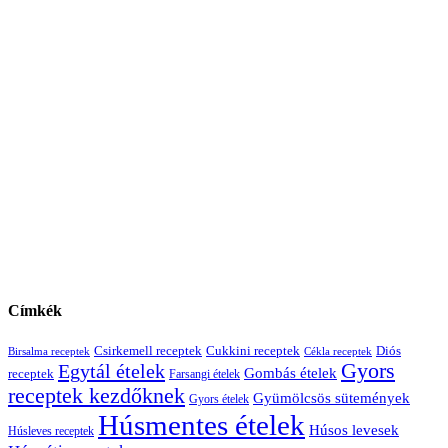
Címkék
Diós
Csirkemell receptek
Cukkini receptek
Birsalma receptek
Cékla receptek
Gyors
Egytál ételek
Gombás ételek
receptek
Farsangi ételek
receptek kezdőknek
Gyümölcsös sütemények
Gyors ételek
Húsmentes ételek
Húsos levesek
Húsleves receptek