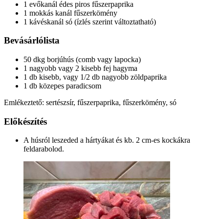
1 evőkanál édes piros fűszerpaprika
1 mokkás kanál fűszerkömény
1 kávéskanál só (ízlés szerint változtatható)
Bevásárlólista
50 dkg borjúhús (comb vagy lapocka)
1 nagyobb vagy 2 kisebb fej hagyma
1 db kisebb, vagy 1/2 db nagyobb zöldpaprika
1 db közepes paradicsom
Emlékeztető: sertészsír, fűszerpaprika, fűszerkömény, só
Előkészítés
A húsról leszeded a hártyákat és kb. 2 cm-es kockákra
feldarabolod.