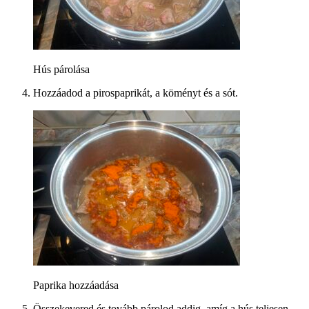
Hús párolása
Hozzáadod a pirospaprikát, a köményt és a sót.
Paprika hozzáadása
Összekevered és tovább párolod addig, amíg a hús teljesen