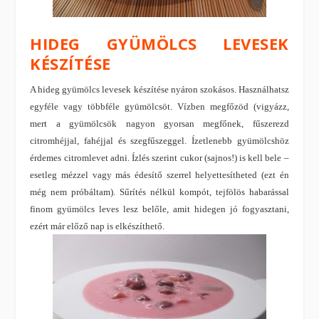
HIDEG GYÜMÖLCS LEVESEK
KÉSZÍTÉSE
A hideg gyümölcs levesek készítése nyáron szokásos. Használhatsz
egyféle vagy többféle gyümölcsöt. Vízben megfőzöd (vigyázz,
mert a gyümölcsök nagyon gyorsan megfőnek, fűszerezd
citromhéjjal, fahéjjal és szegfűszeggel. Ízetlenebb gyümölcshöz
érdemes citromlevet adni. Ízlés szerint cukor (sajnos!) is kell bele –
esetleg mézzel vagy más édesítő szerrel helyettesítheted (ezt én
még nem próbáltam). Sűrítés nélkül kompót, tejfölös habarással
finom gyümölcs leves lesz belőle, amit hidegen jó fogyasztani,
ezért már előző nap is elkészíthető.