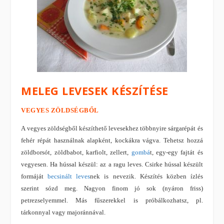
MELEG LEVESEK KÉSZÍTÉSE
VEGYES ZÖLDSÉGBŐL
A vegyes zöldségből készíthető levesekhez többnyire sárgarépát és
fehér répát használnak alapként, kockákra vágva. Tehetsz hozzá
zöldborsót, zöldbabot, karfiolt, zellert,
gombá
t, egy-egy fajtát és
vegyesen. Ha hússal készül: az a ragu leves. Csirke hússal készült
formáját
becsinált leves
nek is nevezik. Készítés közben ízlés
szerint sózd meg. Nagyon finom jó sok (nyáron friss)
petrezselyemmel. Más fűszerekkel is próbálkozhatsz, pl.
tárkonnyal vagy majoránnával.