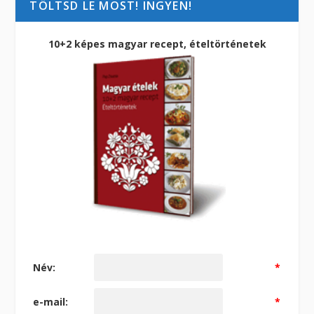
TÖLTSD LE MOST! INGYEN!
10+2 képes magyar recept, ételtörténetek
Név:
*
e-mail:
*