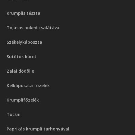
Krumplis tészta
Tojásos nokedli salátával
Székelykáposzta
Sütőtök köret
Zalai dödölle
Kelkáposzta főzelék
Krumplifőzelék
Tócsni
Paprikás krumpli tarhonyával