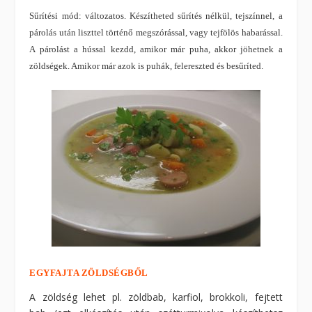
Sűrítési mód: változatos. Készítheted sűrítés nélkül, tejszínnel, a
párolás után liszttel történő megszórással, vagy tejfölös habarással.
A párolást a hússal kezdd, amikor már puha, akkor jöhetnek a
zöldségek. Amikor már azok is puhák, felereszted és besűríted.
EGYFAJTA ZÖLDSÉGBŐL
A zöldség lehet pl. zöldbab, karfiol, brokkoli, fejtett