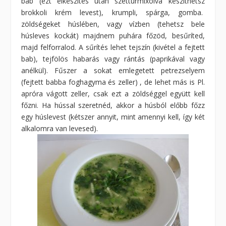
bab (ezt elkészítés után szétturmixolva készíthetsz
brokkoli krém levest), krumpli, spárga, gomba.
zöldségeket húslében, vagy vízben (tehetsz bele
húsleves kockát) majdnem puhára főzöd, besűríted,
majd felforralod. A sűrítés lehet tejszín (kivétel a fejtett
bab), tejfölös habarás vagy rántás (paprikával vagy
anélkül). Fűszer a sokat emlegetett petrezselyem
(fejtett babba foghagyma és zeller) , de lehet más is Pl.
apróra vágott zeller, csak ezt a zöldséggel együtt kell
főzni. Ha hússal szeretnéd, akkor a húsból előbb főzz
egy húslevest (kétszer annyit, mint amennyi kell, így két
alkalomra van levesed).