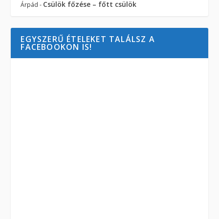
Csülök főzése – főtt csülök
Árpád
-
EGYSZERŰ ÉTELEKET TALÁLSZ A
FACEBOOKON IS!