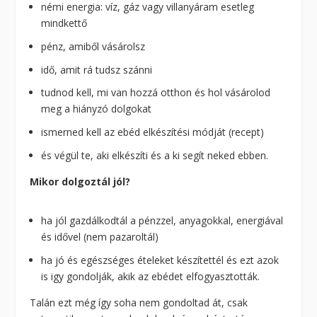
némi energia: víz, gáz vagy villanyáram esetleg
mindkettő
pénz, amiből vásárolsz
idő, amit rá tudsz szánni
tudnod kell, mi van hozzá otthon és hol vásárolod
meg a hiányzó dolgokat
ismerned kell az ebéd elkészítési módját (recept)
és végül te, aki elkészíti és a ki segít neked ebben.
Mikor dolgoztál jól?
ha jól gazdálkodtál a pénzzel, anyagokkal, energiával
és idővel (nem pazaroltál)
ha jó és egészséges ételeket készítettél és ezt azok
is igy gondolják, akik az ebédet elfogyasztották.
Talán ezt még így soha nem gondoltad át, csak