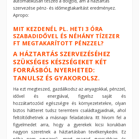
automatikusan teszed a dolgod, ám a háztartás
szervezése pénz- és időmegtakarítást eredményez.
Apropo:
MIT KEZDENÉL PL. HETI 3 ÓRA
SZABADIDŐVEL ÉS NÉHÁNY TÍZEZER
FT MEGTAKARÍTOTT PÉNZZEL?
A HÁZTARTÁS SZERVEZÉSÉHEZ
SZÜKSÉGES KÉSZSÉGEKET KÉT
FORRÁSBÓL NYERHETED:
TANULSZ ÉS GYAKOROLSZ.
Ha ezt megteszed, gazdálkodsz az anyagokkal, pénzzel,
idővel és energiával, figyelsz saját és
hozzátartozóid egészségre és környezetetekre, olyan
biztos hátteret tudsz teremteni családtagjaidnak, ahol
feltöltődhetnek a másnapi feladatokra. Itt hívom fel a
figyelmedet arra, hogy a gyerekek kicsi korukban
nagyon szeretnek a háztartásban tevékenykedni. Ez
néha nem egyszerű, mert magad gyorsabban és