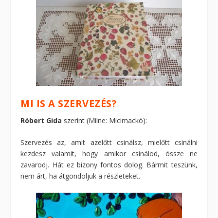
MI IS A SZERVEZÉS?
Róbert Gida
szerint (Milne: Micimackó):
Szervezés az, amit azelőtt csinálsz, mielőtt csinálni
kezdesz valamit, hogy amikor csinálod, össze ne
zavarodj. Hát ez bizony fontos dolog. Bármit teszünk,
nem árt, ha átgondoljuk a részleteket.