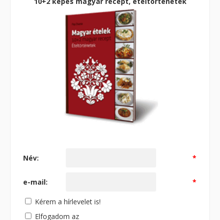
10+2 képes magyar recept, ételtörténetek
Név:
*
e-mail:
*
Kérem a hírlevelet is!
Elfogadom az