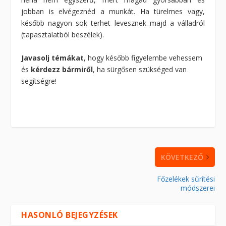
jobban is elvégeznéd a munkát. Ha türelmes vagy,
később nagyon sok terhet levesznek majd a válladról
(tapasztalatból beszélek).
Javasolj témákat
, hogy később figyelembe vehessem
és
kérdezz bármiről
, ha sürgősen szükséged van
segítségre!
KÖVETKEZŐ
Főzelékek sűrítési
módszerei
HASONLÓ BEJEGYZÉSEK