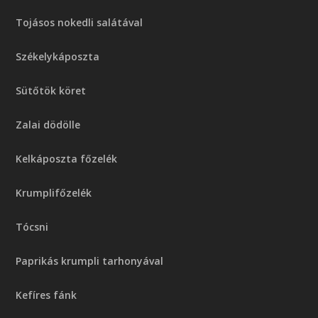
Tojásos nokedli salátával
Székelykáposzta
Sütőtök köret
Zalai dödölle
Kelkáposzta főzelék
Krumplifőzelék
Tócsni
Paprikás krumpli tarhonyával
Kefíres fánk