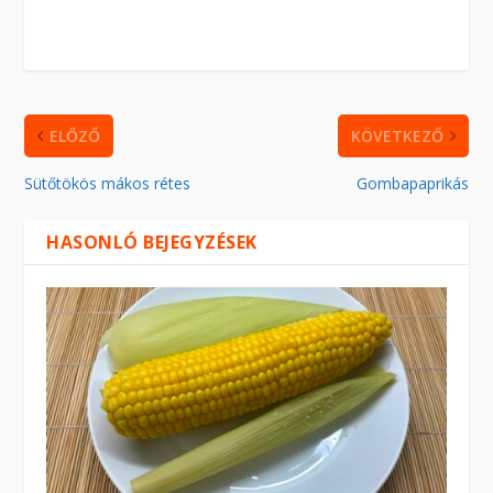
ELŐZŐ
KÖVETKEZŐ
Sütőtökös mákos rétes
Gombapaprikás
HASONLÓ BEJEGYZÉSEK