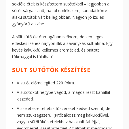
sokféle ételt is készítettem sütőtökből – legjobban a
sötét sárga színű, ha jól emlékszem, kanadai körte
alakú sütőtök vált be legjobban. Nagyon jó ízű és
gyönyörű a színe.
A sült sütőtök önmagában is finom, de semleges
édeskés ízéhez nagyon illik a savanykás sült alma. Egy
kevés kakukkfű kellemes aromát ad, és pirított
tökmaggal is tálalható.
SÜLT SÜTŐTÖK KÉSZÍTÉSE
A sütőt előmelegíted 220 fokra.
A sütőtököt négybe vágod, a magos részt kanállal
kiszeded.
A szeletekre tehetsz fűszereket kedved szerint, de
nem szükségszerű. (Próbálkozz meg kakukkfűvel,
vagy a sütőtökös ételekhez használt fahéjjal,
gyömbérrel, szegfűszeggel. Az almákat megmosod.