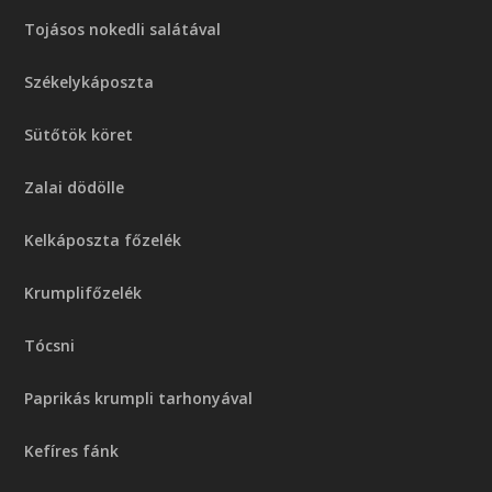
Tojásos nokedli salátával
Székelykáposzta
Sütőtök köret
Zalai dödölle
Kelkáposzta főzelék
Krumplifőzelék
Tócsni
Paprikás krumpli tarhonyával
Kefíres fánk