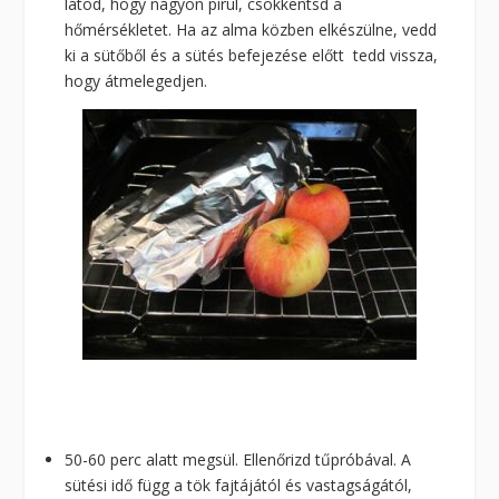
látod, hogy nagyon pirul, csökkentsd a
hőmérsékletet. Ha az alma közben elkészülne, vedd
ki a sütőből és a sütés befejezése előtt tedd vissza,
hogy átmelegedjen.
50-60 perc alatt megsül. Ellenőrizd tűpróbával. A
sütési idő függ a tök fajtájától és vastagságától,