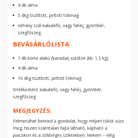
4 db alma
5 dkg tisztított, pirított tökmag
néhány szál kakukkfű, vagy fahéj, gyömbér,
szegfűszeg.
BEVÁSÁRLÓLISTA
1 db körte alakú (kanadai) sütőtök (kb. 1,5 kg)
4 db alma
10 dkg tisztított, pirított tökmag
Emlékeztető: kakukkfű, vagy fahéj, gyömbér,
szegfűszeg
MEGJEGYZÉS:
Felmerülhet benned a gondolat, hogy milyen tököt süss
meg, hiszen számtalan fajta látható, kapható a
piacokon és a zöldséges üzletekben. Nekem – elég