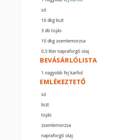
só
10 dkg liszt
3 db tojás
10 dkg zsemlemorzsa
0,5 liter napraforgó olaj
BEVÁSÁRLÓLISTA
1 nagyobb fej karfiol
EMLÉKEZTETŐ
só
liszt
tojás
zsemlemorzsa
napraforgó olaj