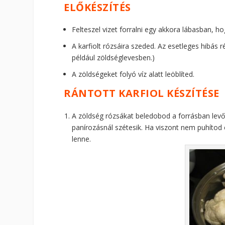
ELŐKÉSZÍTÉS
Felteszel vizet forralni egy akkora lábasban, ho
A karfiolt rózsáira szeded. Az esetleges hibás 
például zöldséglevesben.)
A zöldségeket folyó víz alatt leöblíted.
RÁNTOTT KARFIOL KÉSZÍTÉSE
A zöldség rózsákat beledobod a forrásban levő
panírozásnál szétesik. Ha viszont nem puhítod
lenne.