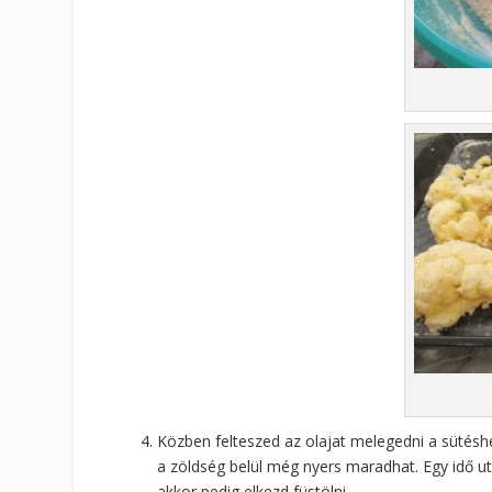
Közben felteszed az olajat melegedni a sütéshe
a zöldség belül még nyers maradhat. Egy idő utá
akkor pedig elkezd füstölni.