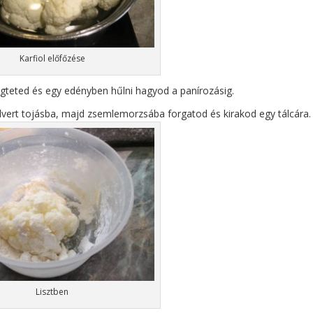
Karfiol előfőzése
egteted és egy edényben hűlni hagyod a panírozásig.
elvert tojásba, majd zsemlemorzsába forgatod és kirakod egy tálcára.
Lisztben