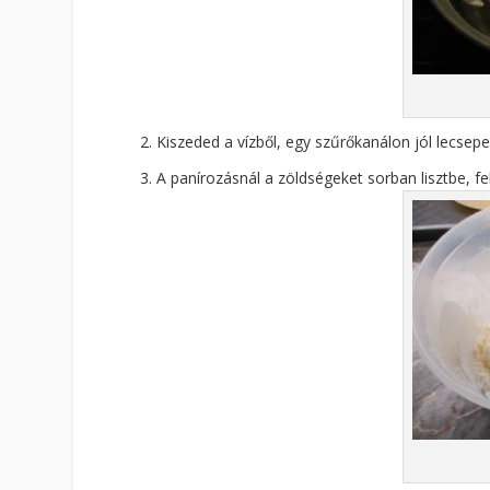
Kiszeded a vízből, egy szűrőkanálon jól lecsep
A panírozásnál a zöldségeket sorban lisztbe, f