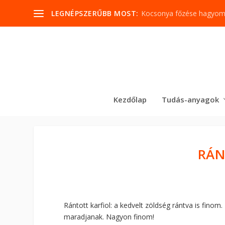
LEGNÉPSZERŰBB MOST:
Kocsonya főzése hagyo
Kezdőlap
Tudás-anyagok
RÁN
Rántott karfiol: a kedvelt zöldség rántva is finom
maradjanak. Nagyon finom!