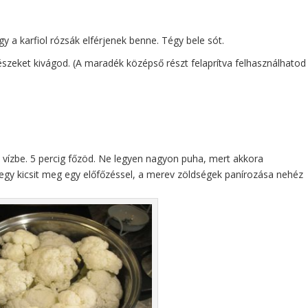
gy a karfiol rózsák elférjenek benne. Tégy bele sót.
részeket kivágod. (A maradék középső részt felaprítva felhasználhatod
 vízbe. 5 percig főzöd. Ne legyen nagyon puha, mert akkora
 egy kicsit meg egy előfőzéssel, a merev zöldségek panírozása nehéz