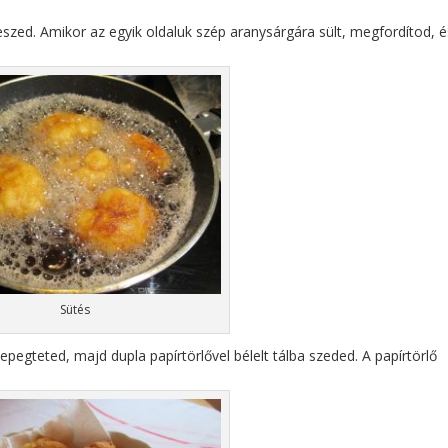
teszed. Amikor az egyik oldaluk szép aranysárgára sült, megfordítod, é
Sütés
epegteted, majd dupla papírtörlővel bélelt tálba szeded. A papírtörlő