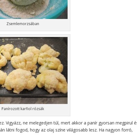
Zsemlemorzsában
Panírozott karfiol rózsák
z. Vigyázz, ne melegedjen túl, mert akkor a panír gyorsan megpirul é
n látni fogod, hogy az olaj színe világosabb lesz. Ha nagyon forró,