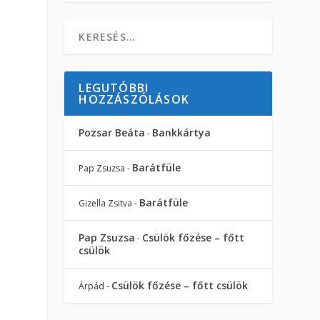
LEGUTÓBBI
HOZZÁSZÓLÁSOK
Pozsar Beáta
Bankkártya
-
Barátfüle
Pap Zsuzsa
-
Barátfüle
Gizella Zsitva
-
Pap Zsuzsa
Csülök főzése – főtt
-
csülök
Csülök főzése – főtt csülök
Árpád
-