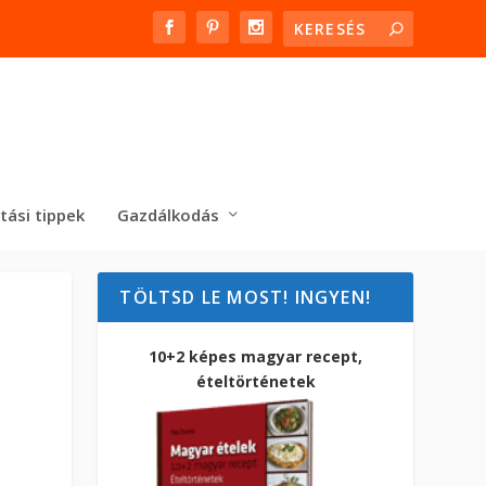
tási tippek
Gazdálkodás
TÖLTSD LE MOST! INGYEN!
10+2 képes magyar recept,
ételtörténetek