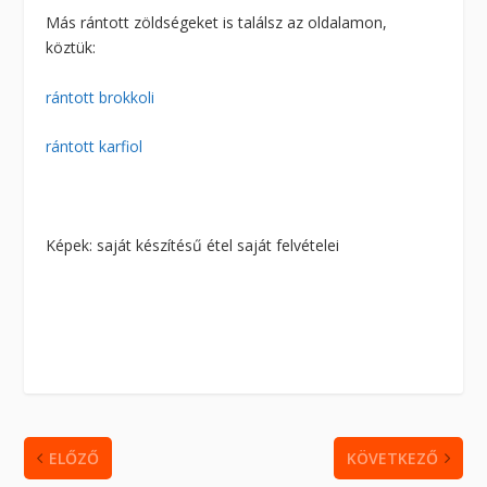
Más rántott zöldségeket is találsz az oldalamon,
köztük:
rántott brokkoli
rántott karfiol
Képek: saját készítésű étel saját felvételei
ELŐZŐ
KÖVETKEZŐ