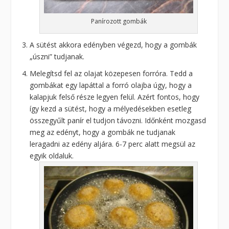
Panírozott gombák
A sütést akkora edényben végezd, hogy a gombák
„úszni” tudjanak.
Melegítsd fel az olajat közepesen forróra. Tedd a
gombákat egy lapáttal a forró olajba úgy, hogy a
kalapjuk felső része legyen felül. Azért fontos, hogy
így kezd a sütést, hogy a mélyedésekben esetleg
összegyűlt panír el tudjon távozni. Időnként mozgasd
meg az edényt, hogy a gombák ne tudjanak
leragadni az edény aljára. 6-7 perc alatt megsül az
egyik oldaluk.