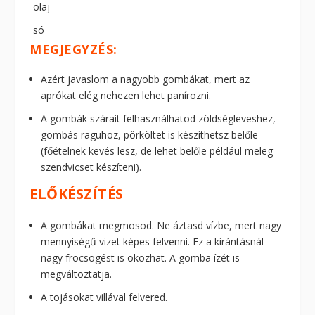
olaj
só
MEGJEGYZÉS:
Azért javaslom a nagyobb gombákat, mert az
aprókat elég nehezen lehet panírozni.
A gombák szárait felhasználhatod zöldségleveshez,
gombás raguhoz, pörköltet is készíthetsz belőle
(főételnek kevés lesz, de lehet belőle például meleg
szendvicset készíteni).
ELŐKÉSZÍTÉS
A gombákat megmosod. Ne áztasd vízbe, mert nagy
mennyiségű vizet képes felvenni. Ez a kirántásnál
nagy fröcsögést is okozhat. A gomba ízét is
megváltoztatja.
A tojásokat villával felvered.