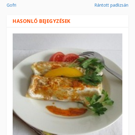
Gofri
Rántott padlizsán
HASONLÓ BEJEGYZÉSEK