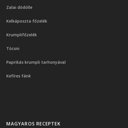
Zalai dödölle
Kelkáposzta főzelék
Krumplifőzelék
Tócsni
Paprikás krumpli tarhonyával
Kefíres fánk
MAGYAROS RECEPTEK