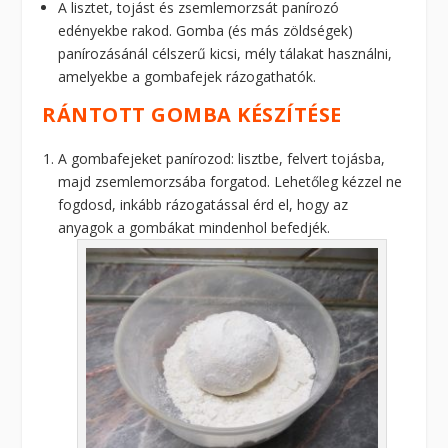
A lisztet, tojást és zsemlemorzsát panírozó
edényekbe rakod. Gomba (és más zöldségek)
panírozásánál célszerű kicsi, mély tálakat használni,
amelyekbe a gombafejek rázogathatók.
RÁNTOTT GOMBA KÉSZÍTÉSE
A gombafejeket panírozod: lisztbe, felvert tojásba,
majd zsemlemorzsába forgatod. Lehetőleg kézzel ne
fogdosd, inkább rázogatással érd el, hogy az
anyagok a gombákat mindenhol befedjék.