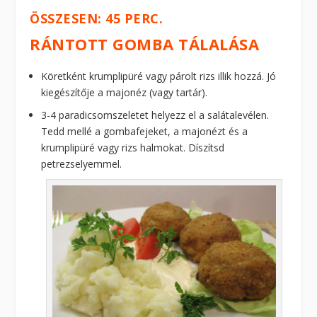
ÖSSZESEN: 45 PERC.
RÁNTOTT GOMBA TÁLALÁSA
Köretként krumplipüré vagy párolt rizs illik hozzá. Jó
kiegészítője a majonéz (vagy tartár).
3-4 paradicsomszeletet helyezz el a salátalevélen.
Tedd mellé a gombafejeket, a majonézt és a
krumplipüré vagy rizs halmokat. Díszítsd
petrezselyemmel.