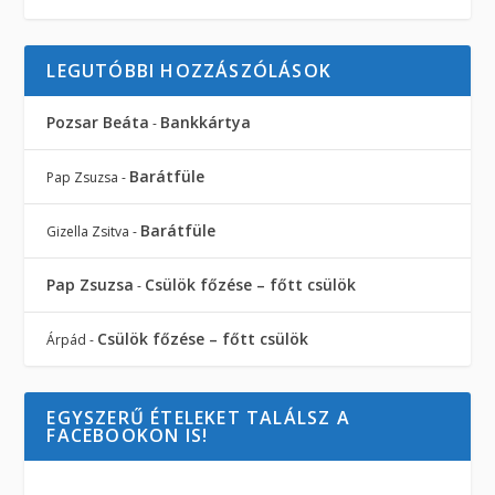
LEGUTÓBBI HOZZÁSZÓLÁSOK
Pozsar Beáta
Bankkártya
-
Barátfüle
Pap Zsuzsa
-
Barátfüle
Gizella Zsitva
-
Pap Zsuzsa
Csülök főzése – főtt csülök
-
Csülök főzése – főtt csülök
Árpád
-
EGYSZERŰ ÉTELEKET TALÁLSZ A
FACEBOOKON IS!