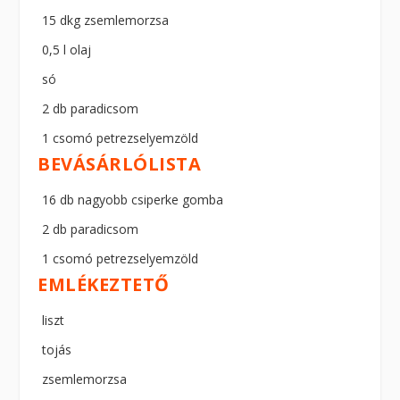
15 dkg zsemlemorzsa
0,5 l olaj
só
2 db paradicsom
1 csomó petrezselyemzöld
BEVÁSÁRLÓLISTA
16 db nagyobb csiperke gomba
2 db paradicsom
1 csomó petrezselyemzöld
EMLÉKEZTETŐ
liszt
tojás
zsemlemorzsa