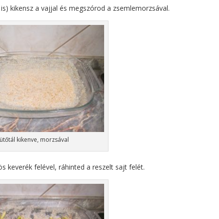
 is) kikensz a vajjal és megszórod a zsemlemorzsával.
ütőtál kikenve, morzsával
 keverék felével, ráhinted a reszelt sajt felét.