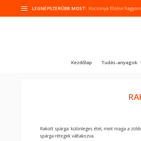
LEGNÉPSZERŰBB MOST:
Kocsonya főzése hagyo
Kezdőlap
Tudás-anyagok
RA
Rakott spárga: különleges étel, mint maga a zölds
spárga rétegek váltakozva.