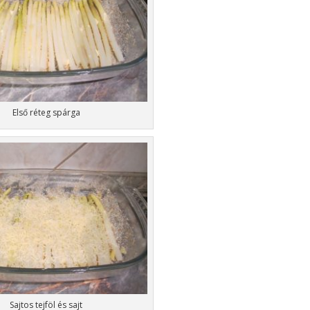
Első réteg spárga
Sajtos tejföl és sajt