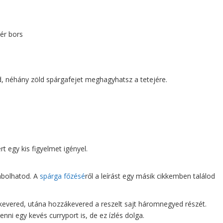
hér bors
d, néhány zöld spárgafejet meghagyhatsz a tetejére.
t egy kis figyelmet igényel.
abolhatod. A
spárga főzésé
ről a leírást egy másik cikkemben találod
ekevered, utána hozzákevered a reszelt sajt háromnegyed részét.
nni egy kevés curryport is, de ez ízlés dolga.