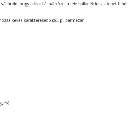
vásárold, hogy a tisztításnál közel a fele hulladék lesz – lehet fehér
an hozzá kevés karakteresebb ízű, pl. parmezán
gyes)