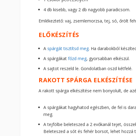
4 db kisebb, vagy 2 db nagyobb paradicsom.
Emlékeztető: vaj, zsemlemorzsa, tej, só, őrölt fe
ELŐKÉSZÍTÉS
A
spárgát tisztítsd meg
. Ha darabokból készíte
A spárgákat
főzd meg
, gyorsabban elkészül.
A sajtot reszeld le. Gondolatban oszd kétfelé.
RAKOTT SPÁRGA ELKÉSZÍTÉSE
A rakott spárga elkészítése nem bonyolult, de azér
A spárgákat hagyhatod egészben, de fel is dar
meg.
A tejfölbe beleteszed a 2 evőkanál tejet, össz
Beleteszed a sót és fehér borsot, lehet hozzá te