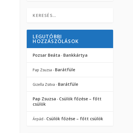
LEGUTÓBBI
HOZZÁSZÓLÁSOK
Pozsar Beáta
Bankkártya
-
Barátfüle
Pap Zsuzsa
-
Barátfüle
Gizella Zsitva
-
Pap Zsuzsa
Csülök főzése – főtt
-
csülök
Csülök főzése – főtt csülök
Árpád
-