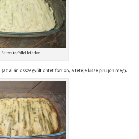
Sajtos tejföllel lefedve
(az alján összegyűlt öntet forrjon, a teteje kissé piruljon meg).