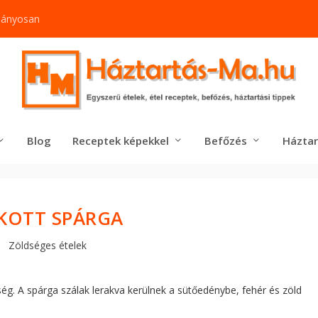
mányosan
Blog
Receptek képekkel
Befőzés
Háztar
KOTT SPÁRGA
Zöldséges ételek
ég. A spárga szálak lerakva kerülnek a sütőedénybe, fehér és zöld