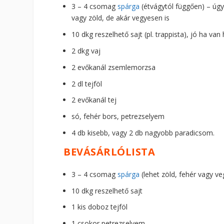
3 – 4 csomag
spárga
(étvágytól függően) – úgy 
vagy zöld, de akár vegyesen is
10 dkg reszelhető sajt (pl. trappista), jó ha v
2 dkg vaj
2 evőkanál zsemlemorzsa
2 dl tejföl
2 evőkanál tej
só, fehér bors, petrezselyem
4 db kisebb, vagy 2 db nagyobb paradicsom.
BEVÁSÁRLÓLISTA
3 – 4 csomag
spárga
(lehet zöld, fehér vagy ve
10 dkg reszelhető sajt
1 kis doboz tejföl
1 csokor petrezselyem