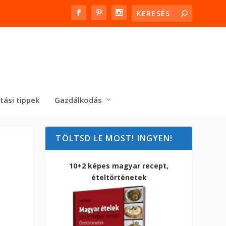
tási tippek
Gazdálkodás
TÖLTSD LE MOST! INGYEN!
10+2 képes magyar recept,
ételtörténetek