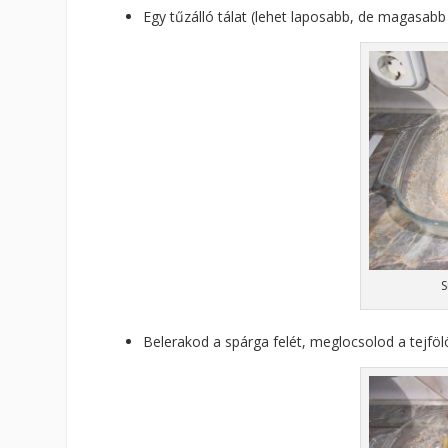
Egy tűzálló tálat (lehet laposabb, de magasabb
S
Belerakod a spárga felét, meglocsolod a tejfölös