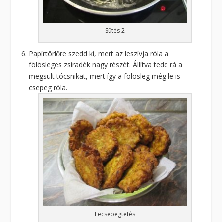
Sütés 2
Papírtörlőre szedd ki, mert az leszívja róla a
fölösleges zsiradék nagy részét. Állítva tedd rá a
megsült tócsnikat, mert így a fölösleg még le is
csepeg róla.
Lecsepegtetés