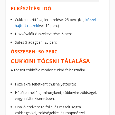
ELKÉSZÍTÉSI IDŐ:
Cukkini tisztítása, lereszelése: 25 perc (kis,
kézzel
hajtott reszelő
vel: 10 perc)
Hozzávalók összekeverése: 5 perc
Sütés 3 adagban: 20 perc
ÖSSZESEN: 50 PERC
CUKKINI TÓCSNI TÁLALÁSA
A tócsnit többféle módon tudod felhasználni:
Főzelékre feltétként (húshelyettesítő)
Húsétel mellé garnírungként, többnyire zöldségek
vagy saláta kíséretében.
Önálló ételként tejföllel és reszelt sajttal,
zöldségekkel, zöldségekkel és majonézzel.