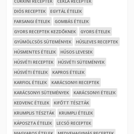
CUKKINI RECEPTEK
CÉKLA RECEPTEK
DIÓS RECEPTEK
EGYTÁL ÉTELEK
FARSANGI ÉTELEK
GOMBÁS ÉTELEK
GYORS RECEPTEK KEZDŐKNEK
GYORS ÉTELEK
GYÜMÖLCSÖS SÜTEMÉNYEK
HÚSLEVES RECEPTEK
HÚSMENTES ÉTELEK
HÚSOS LEVESEK
HÚSVÉTI RECEPTEK
HÚSVÉTI SÜTEMÉNYEK
HÚSVÉTI ÉTELEK
KAPROS ÉTELEK
KARFIOL ÉTELEK
KARÁCSONYI RECEPTEK
KARÁCSONYI SÜTEMÉNYEK
KARÁCSONYI ÉTELEK
KEDVENC ÉTELEK
KIFŐTT TÉSZTÁK
KRUMPLIS TÉSZTÁK
KRUMPLI ÉTELEK
KÁPOSZTA ÉTELEK
LECSÓ RECEPTEK
MAGYAROS ÉTELEK
MEDVEHAGYMÁS RECEPTEK