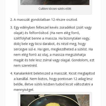
Cukkini tócsni sütés előtt
A masszát gondolatban 12 részre osztod.
Egy edényben felteszel kevés zsiradékot (zsírt vagy
olajat) és felforrósítod. (Ha nem elég forró,
szétfolyhat benne a massza. Ha bizonytalan vagy,
dobj bele egy kicsi darabot, és nézd meg, hogy
sercegve sül-e. Ha igen, megkezdheted a sütést. Ha
nem elég forró az olaj, a massza megszívhatja
magát és tele lesz zsírral vagy olajjal. Gondolom, ezt
nem szeretnéd.
Kanalanként beleteszed a masszát. Kicsit meglapítod
a kanállal. Nem biztos, hogy pontosan 12 adag lesz
belőle, illetve sütés közben tudod kicsit változtatni a
mennyiséget.