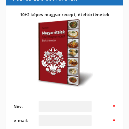
10+2 képes magyar recept, ételtörténetek
Név:
*
e-mail:
*