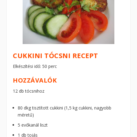
CUKKINI TÓCSNI RECEPT
Elkészítési idő: 50 perc
HOZZÁVALÓK
12 db tócsnihoz
80 dkg tisztított cukkini (1,5 kg cukkini, nagyobb
méretű)
5 evőkanál liszt
1 db tojás