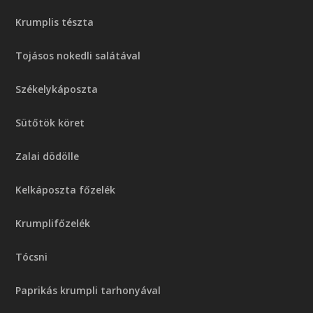
Krumplis tészta
Tojásos nokedli salátával
Székelykáposzta
Sütőtök köret
Zalai dödölle
Kelkáposzta főzelék
Krumplifőzelék
Tócsni
Paprikás krumpli tarhonyával