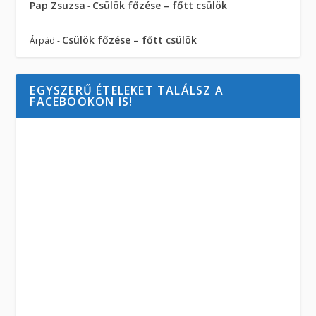
Pap Zsuzsa
Csülök főzése – főtt csülök
-
Csülök főzése – főtt csülök
Árpád
-
EGYSZERŰ ÉTELEKET TALÁLSZ A
FACEBOOKON IS!