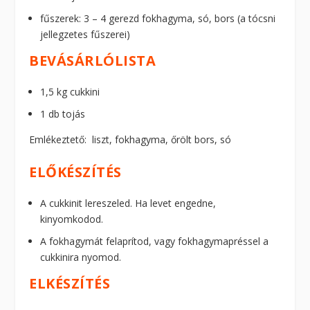
fűszerek: 3 – 4 gerezd fokhagyma, só, bors (a tócsni
jellegzetes fűszerei)
BEVÁSÁRLÓLISTA
1,5 kg cukkini
1 db tojás
Emlékeztető: liszt, fokhagyma, őrölt bors, só
ELŐKÉSZÍTÉS
A cukkinit lereszeled. Ha levet engedne,
kinyomkodod.
A fokhagymát felaprítod, vagy fokhagymapréssel a
cukkinira nyomod.
ELKÉSZÍTÉS