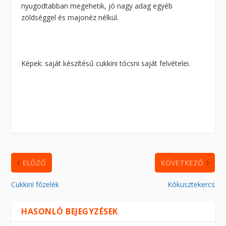
nyugodtabban megehetik, jó nagy adag egyéb
zöldséggel és majonéz nélkül.
Képek: saját készítésű cukkini tócsni saját felvételei.
ELŐZŐ
KÖVETKEZŐ
Cukkini főzelék
Kókusztekercs
HASONLÓ BEJEGYZÉSEK