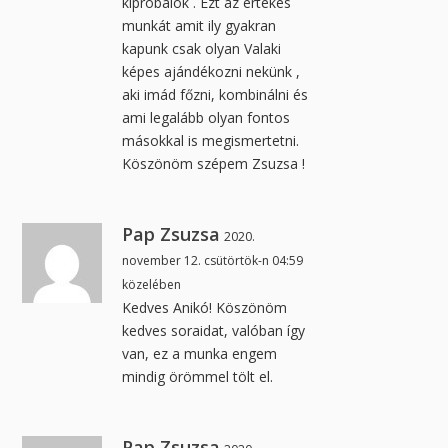
kipróbálok . Ezt az értékes
munkát amit ily gyakran
kapunk csak olyan Valaki
képes ajándékozni nekünk ,
aki imád főzni, kombinálni és
ami legalább olyan fontos
másokkal is megismertetni.
Köszönöm szépem Zsuzsa !
Pap Zsuzsa
2020.
november 12. csütörtök-n 04:59
közelében
Kedves Anikó! Köszönöm
kedves soraidat, valóban így
van, ez a munka engem
mindig örömmel tölt el.
Pap Zsuzsa