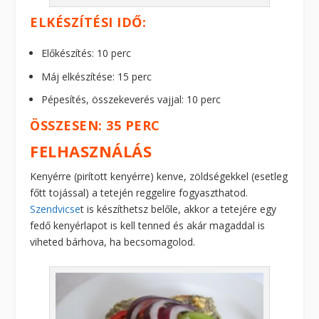
ELKÉSZÍTÉSI IDŐ:
Előkészítés: 10 perc
Máj elkészítése: 15 perc
Pépesítés, összekeverés vajjal: 10 perc
ÖSSZESEN: 35 PERC
FELHASZNÁLÁS
Kenyérre (pirított kenyérre) kenve, zöldségekkel (esetleg
főtt tojással) a tetején reggelire fogyaszthatod.
Szendvicse
t is készíthetsz belőle, akkor a tetejére egy
fedő kenyérlapot is kell tenned és akár magaddal is
viheted bárhova, ha becsomagolod.