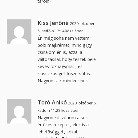
tároln?
Kiss Jenőné
2020. október
5. hétfő-n 12:14 közelében
Én még soha nem vettem
bolti májkrémet, mindig így
csinálom én is, azzal a
változással, hogy teszek bele
kevés fokhagymát , és
klasszikus grill fűszersót is.
Nagyon ízlik mindenkinek.
Toró Anikó
2020. október 6.
kedd-n 11:28 közelében
Nagyon köszönöm a sok
értékes receptet, élek is a
lehetőséggel , sokat