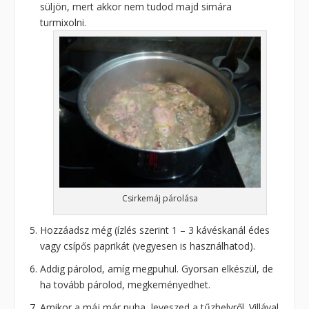
süljön, mert akkor nem tudod majd simára
turmixolni.
Csirkemáj párolása
Hozzáadsz még (ízlés szerint 1 – 3 kávéskanál édes
vagy csípős paprikát (vegyesen is használhatod).
Addig párolod, amíg megpuhul. Gyorsan elkészül, de
ha tovább párolod, megkeményedhet.
Amikor a máj már puha, leveszed a tűzhelyről. Villával