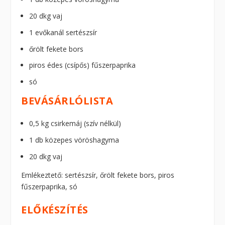
20 dkg vaj
1 evőkanál sertészsír
őrölt fekete bors
piros édes (csípős) fűszerpaprika
só
BEVÁSÁRLÓLISTA
0,5 kg csirkemáj (szív nélkül)
1 db közepes vöröshagyma
20 dkg vaj
Emlékeztető: sertészsír, őrölt fekete bors, piros
fűszerpaprika, só
ELŐKÉSZÍTÉS