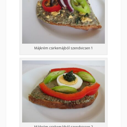
Májkrém csirkemájból szendvicsen 1
Májkrém csirkemájból szendvicsen 2