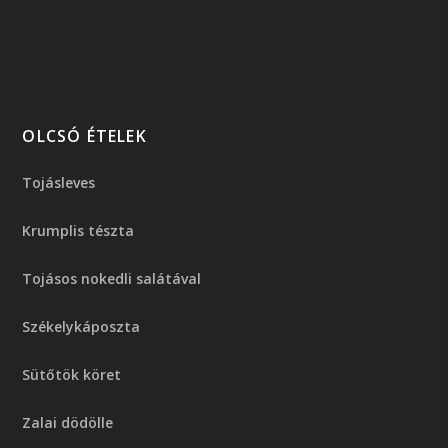
OLCSÓ ÉTELEK
Tojásleves
Krumplis tészta
Tojásos nokedli salátával
Székelykáposzta
Sütőtök köret
Zalai dödölle