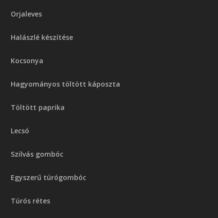
Orjaleves
Halászlé készítése
Kocsonya
Hagyományos töltött káposzta
Töltött paprika
Lecsó
Szilvás gombóc
Egyszerű túrógombóc
Túrós rétes