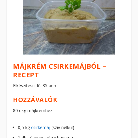
MÁJKRÉM CSIRKEMÁJBÓL –
RECEPT
Elkészítési idő: 35 perc
HOZZÁVALÓK
80 dkg májkrémhez
0,5 kg
csirkemáj
(szív nélkül)
1 db közepes vöröshagyma