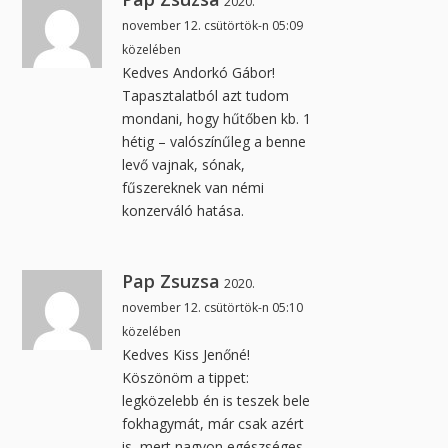
2020.
november 12. csütörtök-n 05:09
közelében
Kedves Andorkó Gábor!
Tapasztalatból azt tudom
mondani, hogy hűtőben kb. 1
hétig – valószínűleg a benne
levő vajnak, sónak,
fűszereknek van némi
konzerváló hatása.
Pap Zsuzsa
2020.
november 12. csütörtök-n 05:10
közelében
Kedves Kiss Jenőné!
Köszönöm a tippet:
legközelebb én is teszek bele
fokhagymát, már csak azért
is, mert nagyon egészséges.