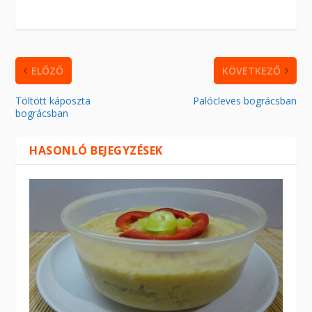
ELŐZŐ
KÖVETKEZŐ
Töltött káposzta
Palócleves bográcsban
bográcsban
HASONLÓ BEJEGYZÉSEK