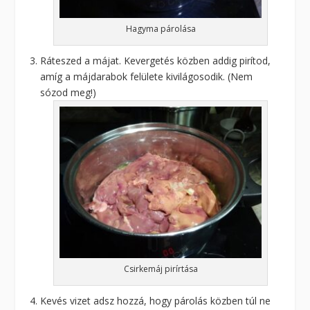
Hagyma párolása
Ráteszed a májat. Kevergetés közben addig pirítod,
amíg a májdarabok felülete kivilágosodik. (Nem
sózod meg!)
Csirkemáj pirírtása
Kevés vizet adsz hozzá, hogy párolás közben túl ne