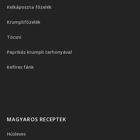
Kelkáposzta főzelék
Krumplifőzelék
Tócsni
Paprikás krumpli tarhonyával
Kefíres fánk
MAGYAROS RECEPTEK
Húsleves