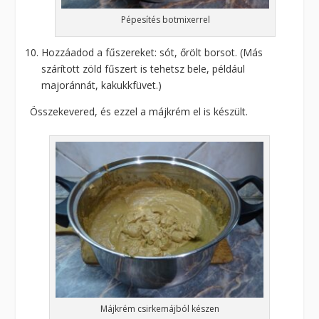
Pépesítés botmixerrel
Hozzáadod a fűszereket: sót, őrölt borsot. (Más
szárított zöld fűszert is tehetsz bele, például
majoránnát, kakukkfüvet.)
Összekevered, és ezzel a májkrém el is készült.
Májkrém csirkemájból készen