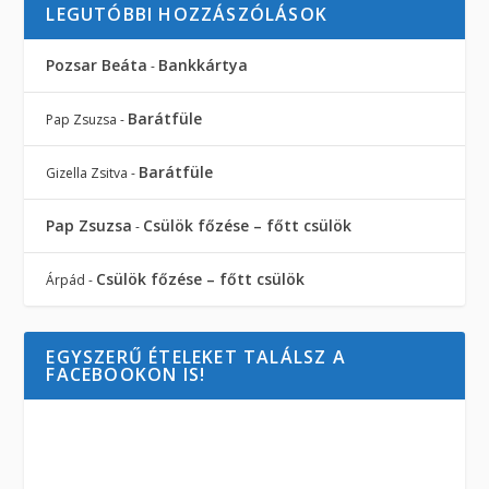
LEGUTÓBBI HOZZÁSZÓLÁSOK
Pozsar Beáta
Bankkártya
-
Barátfüle
Pap Zsuzsa
-
Barátfüle
Gizella Zsitva
-
Pap Zsuzsa
Csülök főzése – főtt csülök
-
Csülök főzése – főtt csülök
Árpád
-
EGYSZERŰ ÉTELEKET TALÁLSZ A
FACEBOOKON IS!