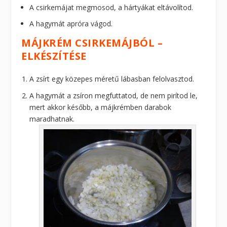
A csirkemájat megmosod, a hártyákat eltávolítod.
A hagymát apróra vágod.
MÁJKRÉM CSIRKEMÁJBÓL –
ELKÉSZÍTÉSE
A zsírt egy közepes méretű lábasban felolvasztod.
A hagymát a zsíron megfuttatod, de nem pirítod le,
mert akkor később, a májkrémben darabok
maradhatnak.