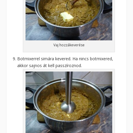
Vaj hozzákeverése
Botmixerrel simára kevered. Ha nincs botmixered,
akkor sajnos át kell passzíroznod.