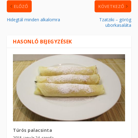
ELŐZŐ
KÖVETKEZŐ
Hidegtál minden alkalomra
Tzatziki – görög
uborkasaláta
HASONLÓ BEJEGYZÉSEK
Túrós palacsinta
2018. január 24. szerda