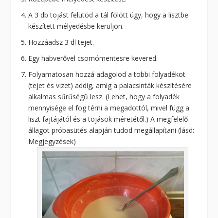
A 3 db tojást felütöd a tál fölött úgy, hogy a lisztbe
készített mélyedésbe kerüljön.
Hozzáadsz 3 dl tejet.
Egy habverővel csomómentesre kevered.
Folyamatosan hozzá adagolod a többi folyadékot
(tejet és vizet) addig, amíg a palacsinták készítésére
alkalmas sűrűségű lesz. (Lehet, hogy a folyadék
mennyisége el fog térni a megadottól, mivel függ a
liszt fajtájától és a tojások méretétől.) A megfelelő
állagot próbasütés alapján tudod megállapítani (lásd:
Megjegyzések)