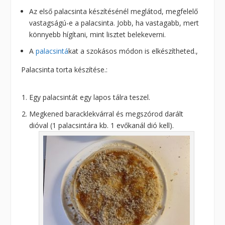
Az első palacsinta készítésénél meglátod, megfelelő
vastagságú-e a palacsinta. Jobb, ha vastagabb, mert
könnyebb hígítani, mint lisztet belekeverni.
A
palacsintá
kat a szokásos módon is elkészítheted.,
Palacsinta torta készítése.:
Egy palacsintát egy lapos tálra teszel.
Megkened baracklekvárral és megszórod darált
dióval (1 palacsintára kb. 1 evőkanál dió kell).