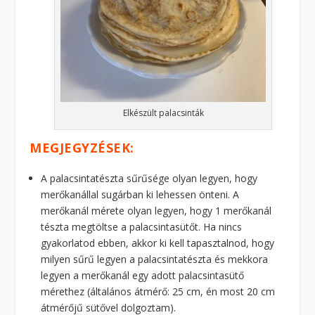
Elkészült palacsinták
MEGJEGYZÉSEK:
A palacsintatészta sűrűsége olyan legyen, hogy
merőkanállal sugárban ki lehessen önteni. A
merőkanál mérete olyan legyen, hogy 1 merőkanál
tészta megtöltse a palacsintasütőt. Ha nincs
gyakorlatod ebben, akkor ki kell tapasztalnod, hogy
milyen sűrű legyen a palacsintatészta és mekkora
legyen a merőkanál egy adott palacsintasütő
mérethez (általános átmérő: 25 cm, én most 20 cm
átmérőjű sütővel dolgoztam).