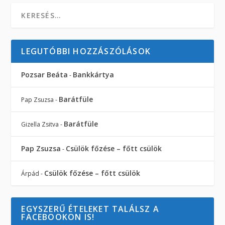
LEGUTÓBBI HOZZÁSZÓLÁSOK
Pozsar Beáta
Bankkártya
-
Barátfüle
Pap Zsuzsa
-
Barátfüle
Gizella Zsitva
-
Pap Zsuzsa
Csülök főzése – főtt csülök
-
Csülök főzése – főtt csülök
Árpád
-
EGYSZERŰ ÉTELEKET TALÁLSZ A
FACEBOOKON IS!