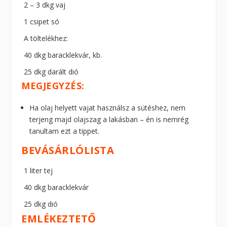
2 – 3 dkg vaj
1 csipet só
A töltelékhez:
40 dkg baracklekvár, kb.
25 dkg darált dió
MEGJEGYZÉS:
Ha olaj helyett vajat használsz a sütéshez, nem
terjeng majd olajszag a lakásban – én is nemrég
tanultam ezt a tippet.
BEVÁSÁRLÓLISTA
1 liter tej
40 dkg baracklekvár
25 dkg dió
EMLÉKEZTETŐ