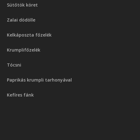
Sütőtök köret
Zalai dödölle
Kelkáposzta főzelék
Krumplifőzelék
Tócsni
Paprikás krumpli tarhonyával
Kefíres fánk