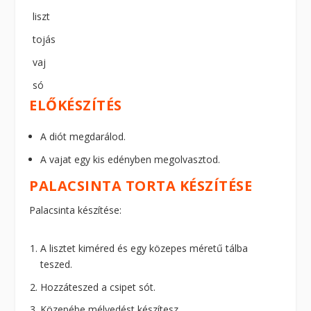
liszt
tojás
vaj
só
ELŐKÉSZÍTÉS
A diót megdarálod.
A vajat egy kis edényben megolvasztod.
PALACSINTA TORTA KÉSZÍTÉSE
Palacsinta készítése:
A lisztet kiméred és egy közepes méretű tálba
teszed.
Hozzáteszed a csipet sót.
Közepébe mélyedést készítesz.