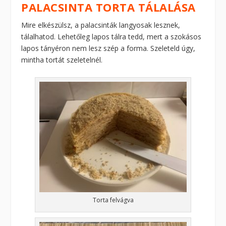
PALACSINTA TORTA TÁLALÁSA
Mire elkészülsz, a palacsinták langyosak lesznek,
tálalhatod. Lehetőleg lapos tálra tedd, mert a szokásos
lapos tányéron nem lesz szép a forma. Szeleteld úgy,
mintha tortát szeletelnél.
Torta felvágva