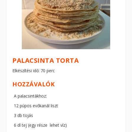
PALACSINTA TORTA
Elkészítési idő: 70 perc
HOZZÁVALÓK
A palacsintákhoz:
12 púpos evőkanál liszt
3 db tojás
6 dl tej (egy része lehet víz)