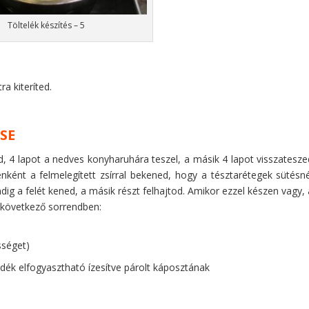
Töltelék készítés – 5
a kiteríted.
SE
d, 4 lapot a nedves konyharuhára teszel, a másik 4 lapot visszatesze
nként a felmelegített zsírral bekened, hogy a tésztarétegek sütésné
dig a felét kened, a másik részt felhajtod. Amikor ezzel készen vagy, 
a következő sorrendben:
sséget)
adék elfogyasztható ízesítve párolt káposztának