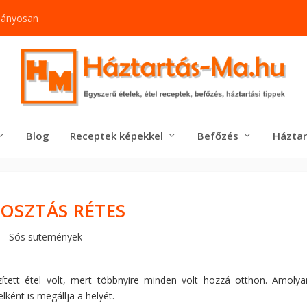
mányosan
Blog
Receptek képekkel
Befőzés
Háztar
OSZTÁS RÉTES
Sós sütemények
zített étel volt, mert többnyire minden volt hozzá otthon. Amolya
lként is megállja a helyét.