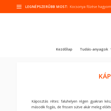
LEGNÉPSZERŰBB MOST:
Kocsonya főzése hagyo
Kezdőlap
Tudás-anyagok
KÁP
Káposztás rétes: faluhelyen régen gyakran kés
második fogás, de frissen sütve akár meleg előéte