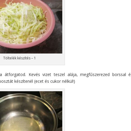
Töltelék készítés – 1
ta átforgatod. Kevés vizet teszel alája, megfűszerezed borssal é
ztát készítenél (ecet és cukor nélkül!)