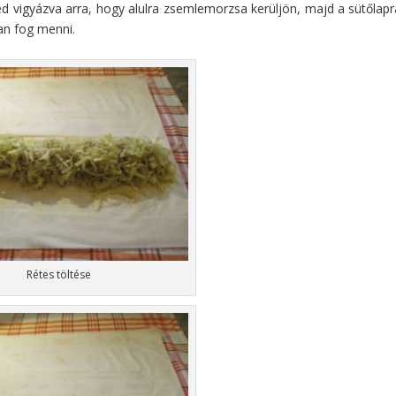
d vigyázva arra, hogy alulra zsemlemorzsa kerüljön, majd a sütőlapr
san fog menni.
Rétes töltése