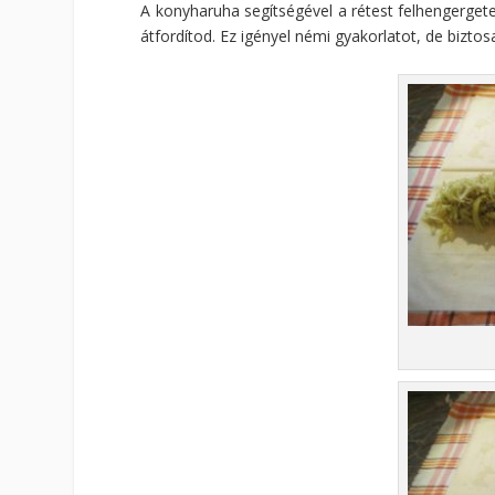
A konyharuha segítségével a rétest felhengergete
átfordítod. Ez igényel némi gyakorlatot, de bizto