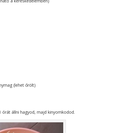
apható a kereskedelemben)
ymag (lehet őrölt)
1 órát állni hagyod, majd kinyomkodod.