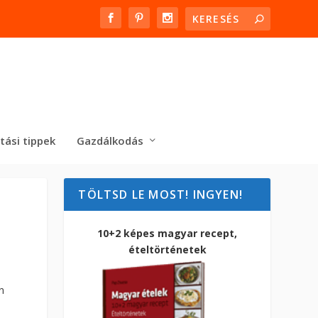
tási tippek
Gazdálkodás
TÖLTSD LE MOST! INGYEN!
10+2 képes magyar recept,
ételtörténetek
n