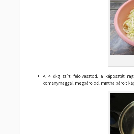
A 4 dkg zsírt felolvasztod, a káposztát raj
köménymaggal, megpárolod, mintha párolt kápos