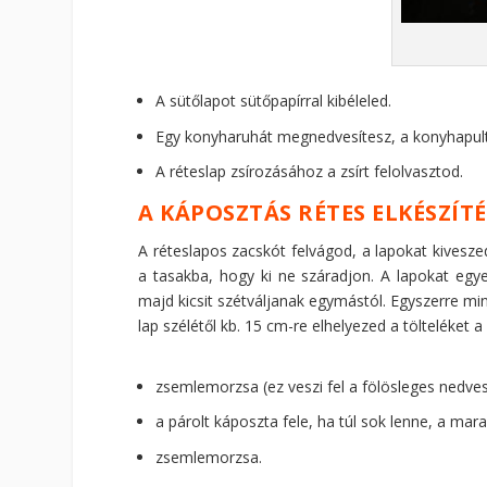
A sütőlapot sütőpapírral kibéleled.
Egy konyharuhát megnedvesítesz, a konyhapultr
A réteslap zsírozásához a zsírt felolvasztod.
A KÁPOSZTÁS RÉTES ELKÉSZÍTÉ
A réteslapos zacskót felvágod, a lapokat kivesze
a tasakba, hogy ki ne száradjon. A lapokat egye
majd kicsit szétváljanak egymástól. Egyszerre min
lap szélétől kb. 15 cm-re elhelyezed a tölteléket 
zsemlemorzsa (ez veszi fel a fölösleges nedve
a párolt káposzta fele, ha túl sok lenne, a mar
zsemlemorzsa.