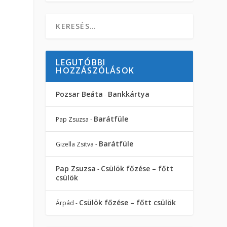
LEGUTÓBBI
HOZZÁSZÓLÁSOK
Pozsar Beáta
Bankkártya
-
Barátfüle
Pap Zsuzsa
-
Barátfüle
Gizella Zsitva
-
Pap Zsuzsa
Csülök főzése – főtt
-
csülök
Csülök főzése – főtt csülök
Árpád
-