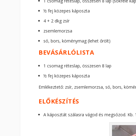
1 csomag réteslap, összesen 8 lap (sokféle k
½ fej közepes káposzta
4 + 2 dkg zsír
zsemlemorzsa
só, bors, köménymag (lehet őrölt)
BEVÁSÁRLÓLISTA
1 csomag réteslap, összesen 8 lap
½ fej közepes káposzta
Emlékeztető: zsír, zsemlemorzsa, só, bors, kömén
ELŐKÉSZÍTÉS
A káposztát szálasra vágod és megsózod. Kb. 