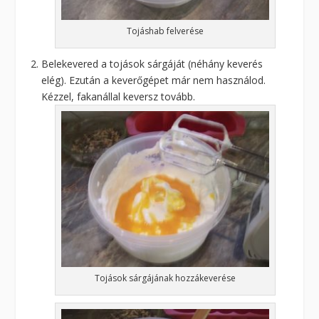
Tojáshab felverése
Belekevered a tojások sárgáját (néhány keverés
elég). Ezután a keverőgépet már nem használod.
Kézzel, fakanállal keversz tovább.
Tojások sárgájának hozzákeverése