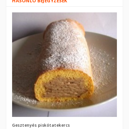
HASONLÓ BEJEGYZÉSEK
Gesztenyés piskótatekercs