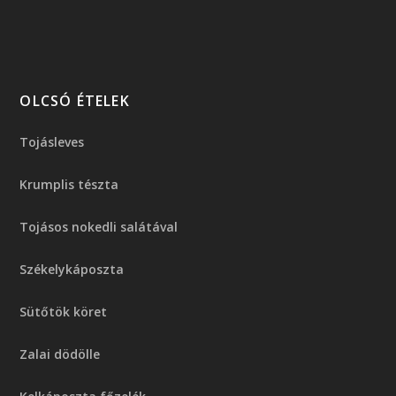
OLCSÓ ÉTELEK
Tojásleves
Krumplis tészta
Tojásos nokedli salátával
Székelykáposzta
Sütőtök köret
Zalai dödölle