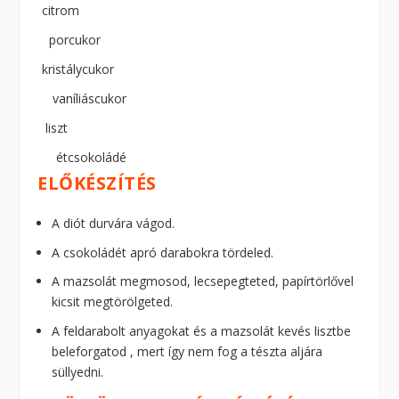
citrom
porcukor
kristálycukor
vaníliáscukor
liszt
étcsokoládé
ELŐKÉSZÍTÉS
A diót durvára vágod.
A csokoládét apró darabokra tördeled.
A mazsolát megmosod, lecsepegteted, papírtörlővel
kicsit megtörölgeted.
A feldarabolt anyagokat és a mazsolát kevés lisztbe
beleforgatod , mert így nem fog a tészta aljára
süllyedni.