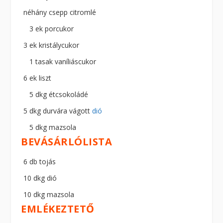
néhány csepp citromlé
3 ek porcukor
3 ek kristálycukor
1 tasak vaníliáscukor
6 ek liszt
5 dkg étcsokoládé
5 dkg durvára vágott
dió
5 dkg mazsola
BEVÁSÁRLÓLISTA
6 db tojás
10 dkg dió
10 dkg mazsola
EMLÉKEZTETŐ