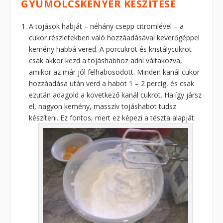
GYÜMÖLCSKENYÉR KÉSZÍTÉSE
A tojások habját – néhány csepp citromlével – a
cukor részletekben való hozzáadásával keverőgéppel
kemény habbá vered. A porcukrot és kristálycukrot
csak akkor kezd a tojáshabhoz adni váltakozva,
amikor az már jól felhabosodott. Minden kanál cukor
hozzáadása után verd a habot 1 – 2 percig, és csak
ezután adagold a következő kanál cukrot. Ha így jársz
el, nagyon kemény, masszív tojáshabot tudsz
készíteni. Ez fontos, mert ez képezi a tészta alapját.