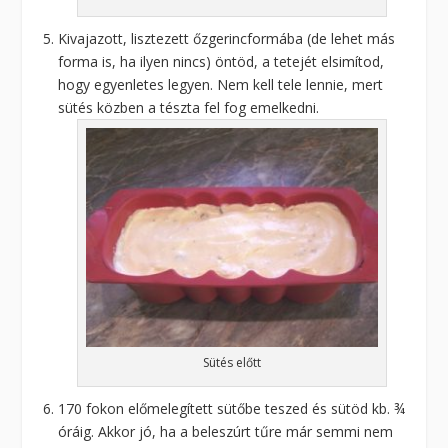
Kivajazott, lisztezett őzgerincformába (de lehet más
forma is, ha ilyen nincs) öntöd, a tetejét elsimítod,
hogy egyenletes legyen. Nem kell tele lennie, mert
sütés közben a tészta fel fog emelkedni.
Sütés előtt
170 fokon előmelegített sütőbe teszed és sütöd kb. ¾
óráig. Akkor jó, ha a beleszúrt tűre már semmi nem