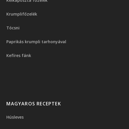
Kelkáposzta főzelék
Krumplifőzelék
Tócsni
Paprikás krumpli tarhonyával
Kefíres fánk
MAGYAROS RECEPTEK
Húsleves