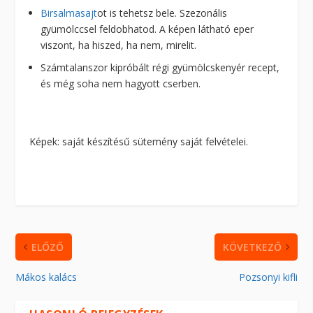
Birsalmasajt
ot is tehetsz bele. Szezonális
gyümölccsel feldobhatod. A képen látható eper
viszont, ha hiszed, ha nem, mirelit.
Számtalanszor kipróbált régi gyümölcskenyér recept,
és még soha nem hagyott cserben.
Képek: saját készítésű sütemény saját felvételei.
ELŐZŐ
KÖVETKEZŐ
Mákos kalács
Pozsonyi kifli