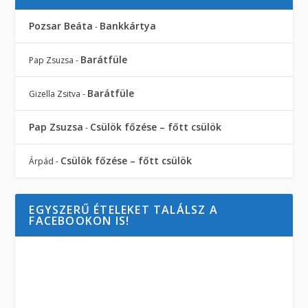
Pozsar Beáta
Bankkártya
-
Barátfüle
Pap Zsuzsa
-
Barátfüle
Gizella Zsitva
-
Pap Zsuzsa
Csülök főzése – főtt csülök
-
Csülök főzése – főtt csülök
Árpád
-
EGYSZERŰ ÉTELEKET TALÁLSZ A
FACEBOOKON IS!