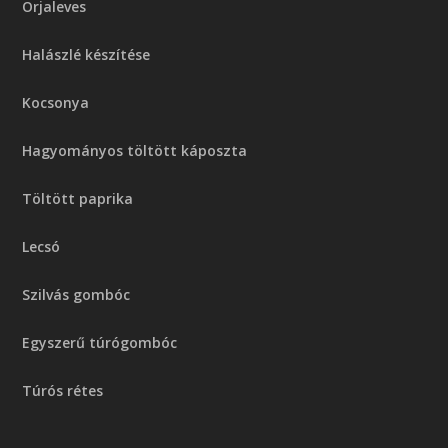
Orjaleves
Halászlé készítése
Kocsonya
Hagyományos töltött káposzta
Töltött paprika
Lecsó
Szilvás gombóc
Egyszerű túrógombóc
Túrós rétes