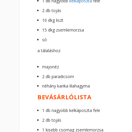
1 db nagyobb
kelkáposzta
fele
2 db tojás
10 dkg liszt
15 dkg zsemlemorzsa
só
a tálaláshoz
majonéz
2 db paradicsom
néhány karika lilahagyma
BEVÁSÁRLÓLISTA
1 db nagyobb kelkáposzta fele
2 db tojás
1 kisebb csomag zsemlemorzsa