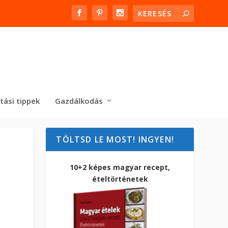
tási tippek
Gazdálkodás
TÖLTSD LE MOST! INGYEN!
10+2 képes magyar recept,
ételtörténetek