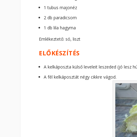
1 tubus majonéz
2 db paradicsom
1 db lila hagyma
Emlékeztető: só, liszt
ELŐKÉSZÍTÉS
A kelkáposzta külső leveleit leszeded (jó lesz h
A fél kelkáposztát négy cikkre vágod.