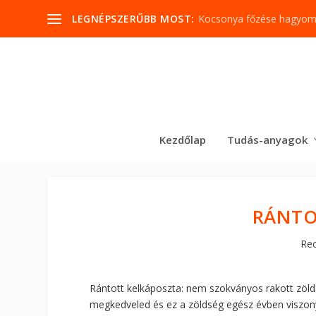
LEGNÉPSZERŰBB MOST:
Kocsonya főzése hagyo
Kezdőlap
Tudás-anyagok
RÁNTO
Re
Rántott kelkáposzta: nem szokványos rakott zöl
megkedveled és ez a zöldség egész évben viszony