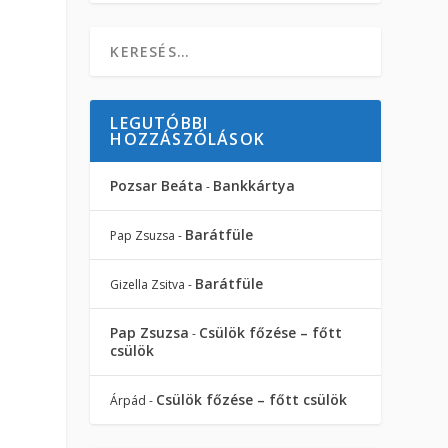
LEGUTÓBBI
HOZZÁSZÓLÁSOK
Pozsar Beáta
Bankkártya
-
Barátfüle
Pap Zsuzsa
-
Barátfüle
Gizella Zsitva
-
Pap Zsuzsa
Csülök főzése – főtt
-
csülök
Csülök főzése – főtt csülök
Árpád
-