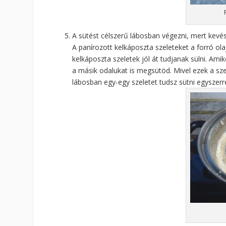
A sütést célszerű lábosban végezni, mert kevés
A panírozott kelkáposzta szeleteket a forró ol
kelkáposzta szeletek jól át tudjanak sülni. Ami
a másik odalukat is megsütöd. Mivel ezek a sze
lábosban egy-egy szeletet tudsz sütni egyszerr