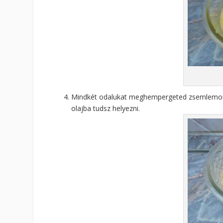
Mindkét odalukat meghempergeted zsemlemorzs
olajba tudsz helyezni.