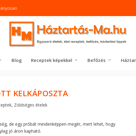
mányosan
Blog
Receptek képekkel
Befőzés
Háztar
TT KELKÁPOSZTA
ceptek
,
Zöldséges ételek
dség, de egy próbát mindenképpen megér, mert lehet, hogy
lag jó áron kapható.