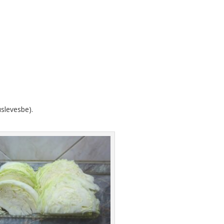
úslevesbe).