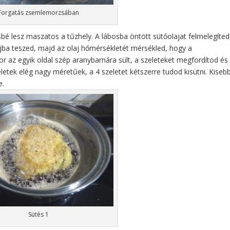
Forgatás zsemlemorzsában
bé lesz maszatos a tűzhely. A lábosba öntött sütőolajat felmelegíted
ajba teszed, majd az olaj hőmérsékletét mérsékled, hogy a
kor az egyik oldal szép aranybarnára sült, a szeleteket megfordítod és
letek elég nagy méretűek, a 4 szeletet kétszerre tudod kisütni. Kiseb
e.
Sütés 1