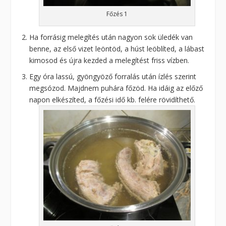
Főzés 1
Ha forrásig melegítés után nagyon sok üledék van
benne, az első vizet leöntöd, a húst leöblíted, a lábast
kimosod és újra kezded a melegítést friss vízben.
Egy óra lassú, gyöngyöző forralás után ízlés szerint
megsózod. Majdnem puhára főzöd. Ha idáig az előző
napon elkészíted, a főzési idő kb. felére rövidíthető.