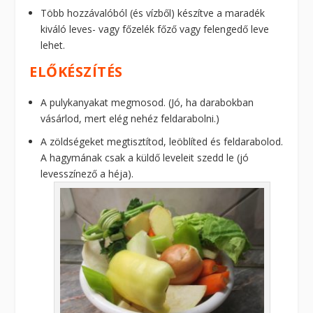
Több hozzávalóból (és vízből) készítve a maradék
kiváló leves- vagy főzelék főző vagy felengedő leve
lehet.
ELŐKÉSZÍTÉS
A pulykanyakat megmosod. (Jó, ha darabokban
vásárlod, mert elég nehéz feldarabolni.)
A zöldségeket megtisztítod, leöblíted és feldarabolod.
A hagymának csak a küldő leveleit szedd le (jó
levesszínező a héja).