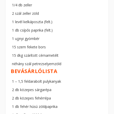
1/4 db zeller
2 szál zeller zöld
1 levél kelkáposzta (felt.)
1 db csípős paprika (felt.)
1 ujjnyi gyömbér
15 szem fekete bors
15 dkg szárított cérnametélt
néhány szál petrezselyemzöld
BEVÁSÁRLÓLISTA
1 – 1,5 feldarabolt pulykanyak
2 db közepes sárgarépa
2 db közepes fehérrépa
1 db fehér húsú zöldpaprika