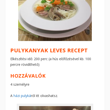
PULYKANYAK LEVES RECEPT
Elkészítési idő: 200 perc (a hús előfőzésével kb. 100
percre rövidíthető)
HOZZÁVALÓK
4 személyre
A
házi pulyká
ról itt olvashatsz.