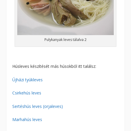
Pulykanyak leves tálalva 2
Húsleves készítését más húsokból itt találsz:
Újházi tyúkleves
Csirkehús leves
Sertéshús leves (orjaleves)
Marhahús leves