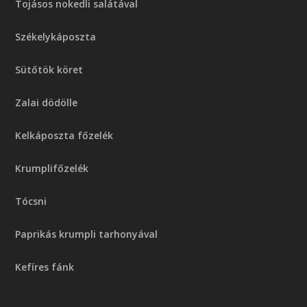
Tojásos nokedli salátával
Székelykáposzta
Sütőtök köret
Zalai dödölle
Kelkáposzta főzelék
Krumplifőzelék
Tócsni
Paprikás krumpli tarhonyával
Kefíres fánk