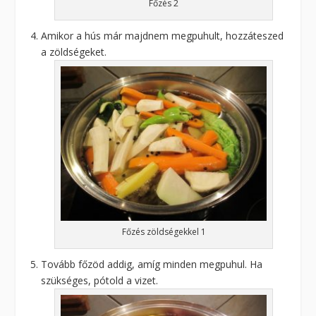
Főzés 2
Amikor a hús már majdnem megpuhult, hozzáteszed
a zöldségeket.
Főzés zöldségekkel 1
Tovább főzöd addig, amíg minden megpuhul. Ha
szükséges, pótold a vizet.