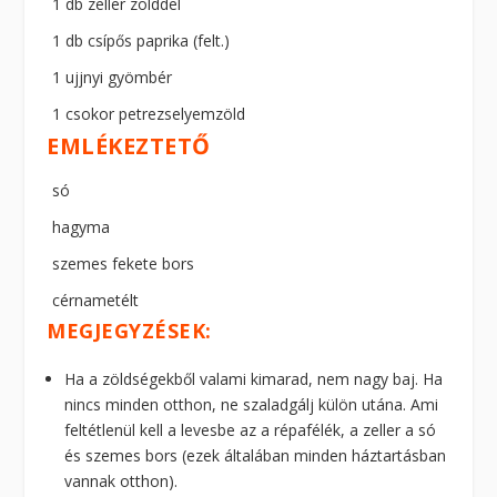
1 db zeller zölddel
1 db csípős paprika (felt.)
1 ujjnyi gyömbér
1 csokor petrezselyemzöld
EMLÉKEZTETŐ
só
hagyma
szemes fekete bors
cérnametélt
MEGJEGYZÉSEK:
Ha a zöldségekből valami kimarad, nem nagy baj. Ha
nincs minden otthon, ne szaladgálj külön utána. Ami
feltétlenül kell a levesbe az a répafélék, a zeller a só
és szemes bors (ezek általában minden háztartásban
vannak otthon).