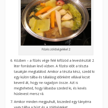
Főzés zöldségekkel 2
Közben – a főzés vége felé kifőzöd a levestésztát 2
liter forrásban levő vízben. A főzési időt a tészta
tasakján megtalálod. Amikor a tészta kész, szedd ki
egy külön tálba és tálalásig időnként villával kicsit
keverd át, hogy ne ragadjon össze. Azt is
megteheted, hogy lábasba szeded ki, és kevés
húslevest mersz rá.
Amikor minden megpuhult, kiszeded egy tányérra
vagy tálba a húst és a zöldségeket.