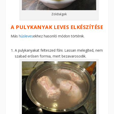
Zöldségek
A PULYKANYAK LEVES ELKÉSZÍTÉSE
Más
húsleves
ekhez hasonló módon történik.
A pulykanyakat felteszed főni. Lassan melegíted, nem
szabad erősen forrnia, mert bezavarosodik.