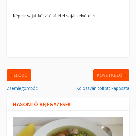
Képek: saját készítésű étel saját felvételei.
ELŐZŐ
KÖVETKEZŐ
Zsemlegombóc
Kolozsvári töltött káposzta
HASONLÓ BEJEGYZÉSEK