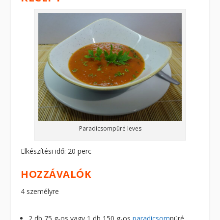
Paradicsompüré leves
Elkészítési idő: 20 perc
HOZZÁVALÓK
4 személyre
2 db 75 g-os vagy 1 db 150 g-os
paradicsom
püré