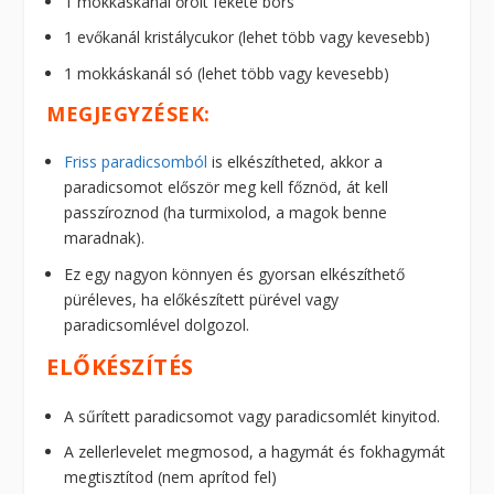
1 mokkáskanál őrölt fekete bors
1 evőkanál kristálycukor (lehet több vagy kevesebb)
1 mokkáskanál só (lehet több vagy kevesebb)
MEGJEGYZÉSEK:
Friss paradicsomból
is elkészítheted, akkor a
paradicsomot először meg kell főznöd, át kell
passzíroznod (ha turmixolod, a magok benne
maradnak).
Ez egy nagyon könnyen és gyorsan elkészíthető
püréleves, ha előkészített pürével vagy
paradicsomlével dolgozol.
ELŐKÉSZÍTÉS
A sűrített paradicsomot vagy paradicsomlét kinyitod.
A zellerlevelet megmosod, a hagymát és fokhagymát
megtisztítod (nem aprítod fel)