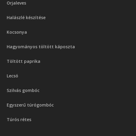
Orjaleves
Halászlé készítése
Kocsonya
Hagyományos töltött káposzta
Töltött paprika
Lecsó
Szilvás gombóc
Egyszerű túrógombóc
Túrós rétes