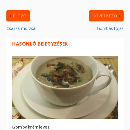
ELŐZŐ
KÖVETKEZŐ
Császármorzsa
Gombás tojás
HASONLÓ BEJEGYZÉSEK
Gombakrémleves