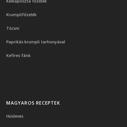
Kelkáposzta főzelék
Krumplifőzelék
Tócsni
Paprikás krumpli tarhonyával
Kefíres fánk
MAGYAROS RECEPTEK
Húsleves