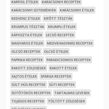
KARFIOL ÉTELEK
KARÁCSONYI RECEPTEK
KARÁCSONYI SÜTEMÉNYEK
KARÁCSONYI ÉTELEK
KEDVENC ÉTELEK
KIFŐTT TÉSZTÁK
KRUMPLIS TÉSZTÁK
KRUMPLI ÉTELEK
KÁPOSZTA ÉTELEK
LECSÓ RECEPTEK
MAGYAROS ÉTELEK
MEDVEHAGYMÁS RECEPTEK
OLCSÓ RECEPTEK
OLCSÓ ÉTELEK
PAPRIKA RECEPTEK
PARADICSOMOS RECEPTEK
RAKOTT ZÖLDSÉGEK
RAKOTT ÉTELEK
SAJTOS ÉTELEK
SPÁRGA RECEPTEK
SÜLT HÚS RECEPTEK
SÜTI RECEPTEK
SÜTŐTÖKÖS RECEPTEK
TARTALMAS LEVESEK
TOJÁSOS RECEPTEK
TÖLTÖTT ZÖLDSÉGEK