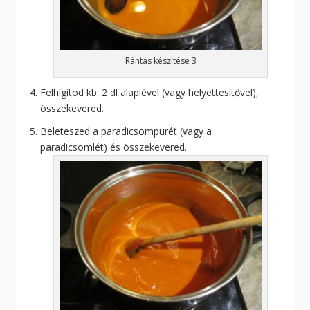
Rántás készítése 3
Felhígítod kb. 2 dl alaplével (vagy helyettesítővel),
összekevered.
Beleteszed a paradicsompürét (vagy a
paradicsomlét) és összekevered.