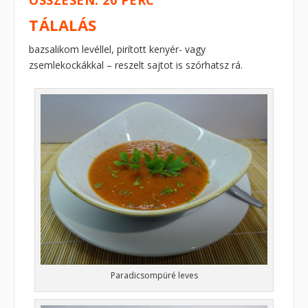
TÁLALÁS
bazsalikom levéllel, pirított kenyér- vagy
zsemlekockákkal – reszelt sajtot is szórhatsz rá.
Paradicsompüré leves