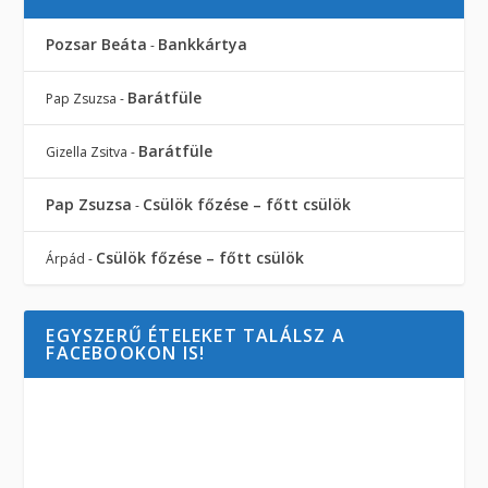
Pozsar Beáta
Bankkártya
-
Barátfüle
Pap Zsuzsa
-
Barátfüle
Gizella Zsitva
-
Pap Zsuzsa
Csülök főzése – főtt csülök
-
Csülök főzése – főtt csülök
Árpád
-
EGYSZERŰ ÉTELEKET TALÁLSZ A
FACEBOOKON IS!