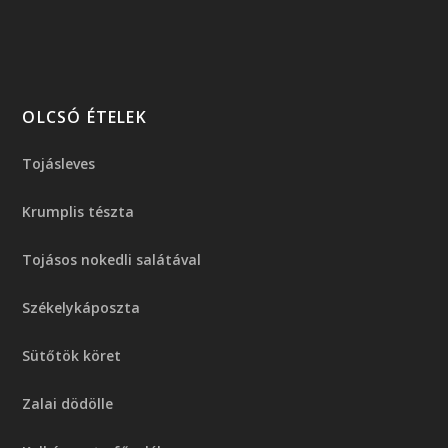
OLCSÓ ÉTELEK
Tojásleves
Krumplis tészta
Tojásos nokedli salátával
Székelykáposzta
Sütőtök köret
Zalai dödölle