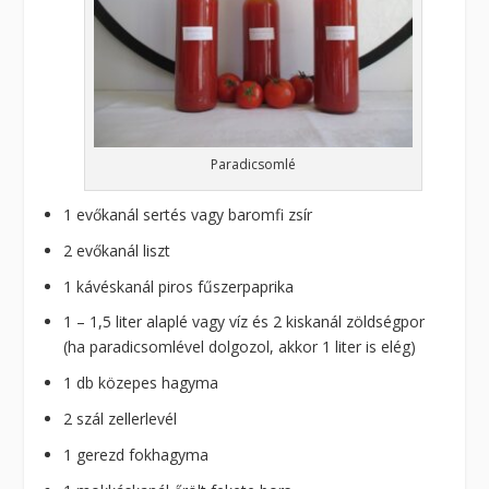
Paradicsomlé
1 evőkanál sertés vagy baromfi zsír
2 evőkanál liszt
1 kávéskanál piros fűszerpaprika
1 – 1,5 liter alaplé vagy víz és 2 kiskanál zöldségpor
(ha paradicsomlével dolgozol, akkor 1 liter is elég)
1 db közepes hagyma
2 szál zellerlevél
1 gerezd fokhagyma