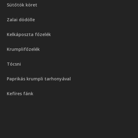
Sütőtök köret
Zalai dödölle
Kelkáposzta főzelék
Krumplifőzelék
Tócsni
Paprikás krumpli tarhonyával
Kefíres fánk