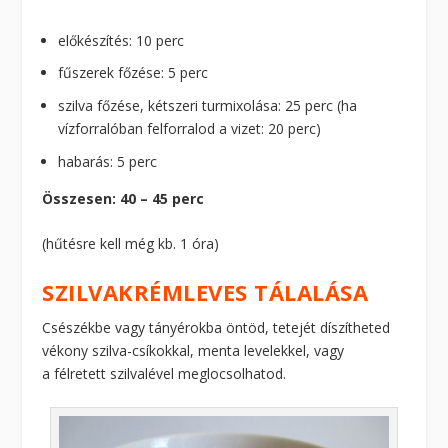
előkészítés: 10 perc
fűszerek főzése: 5 perc
szilva főzése, kétszeri turmixolása: 25 perc (ha
vízforralóban felforralod a vizet: 20 perc)
habarás: 5 perc
Összesen: 40 – 45 perc
(hűtésre kell még kb. 1 óra)
SZILVAKRÉMLEVES TÁLALÁSA
Csészékbe vagy tányérokba öntöd, tetejét díszítheted
vékony szilva-csíkokkal, menta levelekkel, vagy
a félretett szilvalével meglocsolhatod.