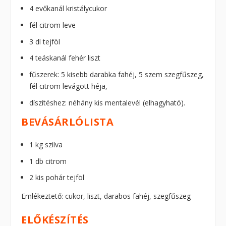
4 evőkanál kristálycukor
fél citrom leve
3 dl tejföl
4 teáskanál fehér liszt
fűszerek: 5 kisebb darabka fahéj, 5 szem szegfűszeg,
fél citrom levágott héja,
díszítéshez: néhány kis mentalevél (elhagyható).
BEVÁSÁRLÓLISTA
1 kg szilva
1 db citrom
2 kis pohár tejföl
Emlékeztető: cukor, liszt, darabos fahéj, szegfűszeg
ELŐKÉSZÍTÉS