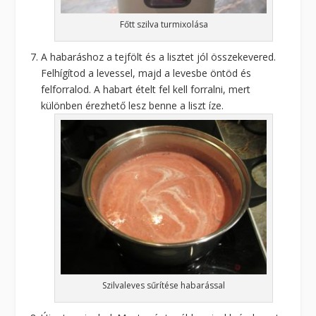
Főtt szilva turmixolása
A habaráshoz a tejfölt és a lisztet jól összekevered.
Felhígítod a levessel, majd a levesbe öntöd és
felforralod. A habart ételt fel kell forralni, mert
különben érezhető lesz benne a liszt íze.
Szilvaleves sűrítése habarással