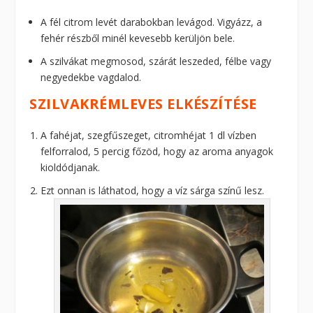
A fél citrom levét darabokban levágod. Vigyázz, a
fehér részből minél kevesebb kerüljön bele.
A szilvákat megmosod, szárát leszeded, félbe vagy
negyedekbe vagdalod.
SZILVAKRÉMLEVES ELKÉSZÍTÉSE
A fahéjat, szegfűszeget, citromhéjat 1 dl vízben
felforralod, 5 percig főzöd, hogy az aroma anyagok
kioldódjanak.
Ezt onnan is láthatod, hogy a víz sárga színű lesz.