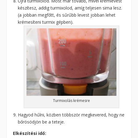
Újra turmixolod. Most már tovább, mivel krémlevest
készítesz, addig turmixolod, amíg teljesen sima lesz.
(a jobban megfőtt, és sűrűbb levest jobban lehet
krémesíteni turmix gépben).
Turmixolás krémesre
Hagyod hűlni, közben többször megkevered, hogy ne
bőrösödjön be a teteje.
Elkészítési idő: