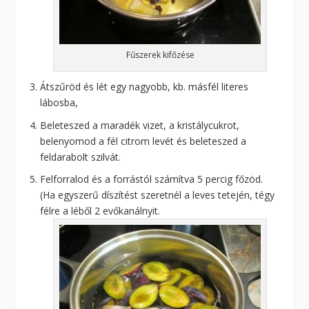
Fűszerek kifőzése
Átszűröd és lét egy nagyobb, kb. másfél literes
lábosba,
Beleteszed a maradék vizet, a kristálycukrot,
belenyomod a fél citrom levét és beleteszed a
feldarabolt szilvát.
Felforralod és a forrástól számítva 5 percig főzöd.
(Ha egyszerű díszítést szeretnél a leves tetején, tégy
félre a léből 2 evőkanálnyit.