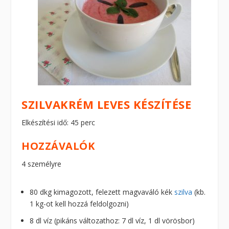
SZILVAKRÉM LEVES KÉSZÍTÉSE
Elkészítési idő: 45 perc
HOZZÁVALÓK
4 személyre
80 dkg kimagozott, felezett magvaváló kék
szilva
(kb.
1 kg-ot kell hozzá feldolgozni)
8 dl víz (pikáns változathoz: 7 dl víz, 1 dl vörösbor)