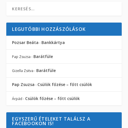
LEGUTÓBBI HOZZÁSZÓLÁSOK
Pozsar Beáta
Bankkártya
-
Barátfüle
Pap Zsuzsa
-
Barátfüle
Gizella Zsitva
-
Pap Zsuzsa
Csülök főzése – főtt csülök
-
Csülök főzése – főtt csülök
Árpád
-
EGYSZERŰ ÉTELEKET TALÁLSZ A
FACEBOOKON IS!