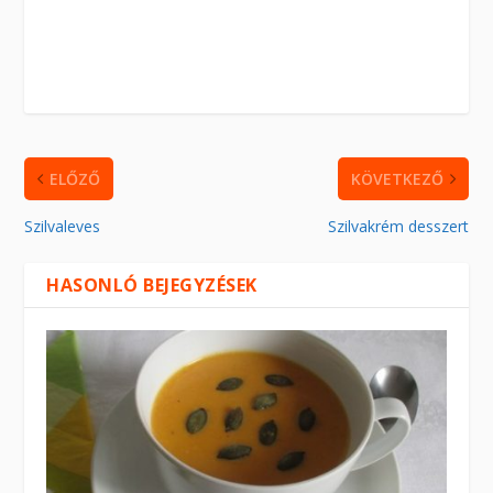
ELŐZŐ
KÖVETKEZŐ
Szilvaleves
Szilvakrém desszert
HASONLÓ BEJEGYZÉSEK