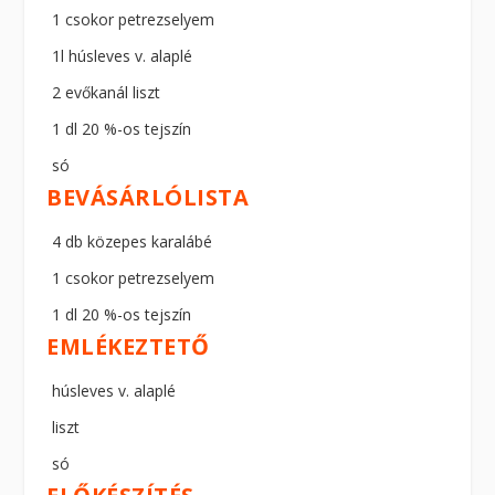
1 csokor petrezselyem
1l húsleves v. alaplé
2 evőkanál liszt
1 dl 20 %-os tejszín
só
BEVÁSÁRLÓLISTA
4 db közepes karalábé
1 csokor petrezselyem
1 dl 20 %-os tejszín
EMLÉKEZTETŐ
húsleves v. alaplé
liszt
só