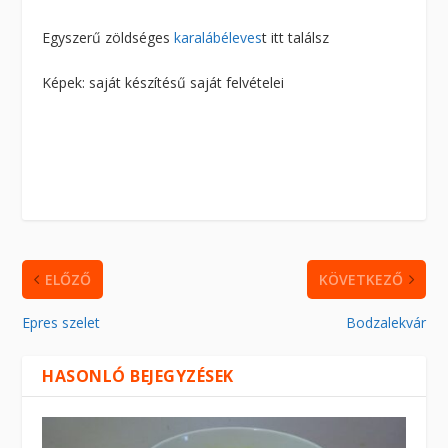
Egyszerű zöldséges
karalábéleves
t itt találsz
Képek: saját készítésű saját felvételei
ELŐZŐ
KÖVETKEZŐ
Epres szelet
Bodzalekvár
HASONLÓ BEJEGYZÉSEK