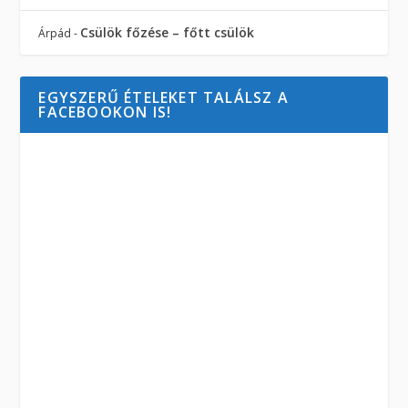
Csülök főzése – főtt csülök
Árpád
-
EGYSZERŰ ÉTELEKET TALÁLSZ A
FACEBOOKON IS!