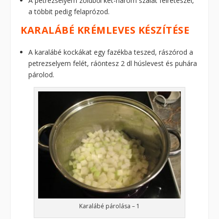
A petrezselyem zöldből két-három szálat félreteszel,
a többit pedig felaprózod.
KARALÁBÉ KRÉMLEVES KÉSZÍTÉSE
A karalábé kockákat egy fazékba teszed, rászórod a
petrezselyem felét, ráöntesz 2 dl húslevest és puhára
párolod.
Karalábé párolása – 1