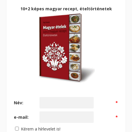
10+2 képes magyar recept, ételtörténetek
Név:
*
e-mail:
*
Kérem a hírlevelet is!