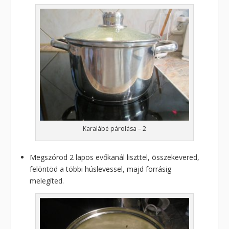
Karalábé párolása – 2
Megszórod 2 lapos evőkanál liszttel, összekevered,
felöntöd a többi húslevessel, majd forrásig
melegíted.