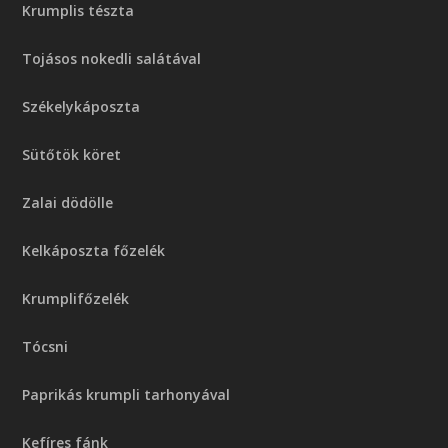
Krumplis tészta
Tojásos nokedli salátával
Székelykáposzta
Sütőtök köret
Zalai dödölle
Kelkáposzta főzelék
Krumplifőzelék
Tócsni
Paprikás krumpli tarhonyával
Kefíres fánk