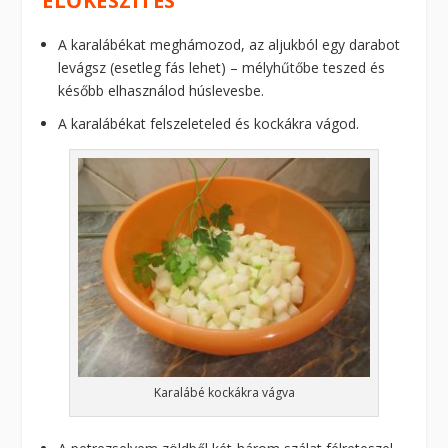
ELŐKÉSZÍTÉS
A karalábékat meghámozod, az aljukból egy darabot
levágsz (esetleg fás lehet) – mélyhűtőbe teszed és
később elhasználod húslevesbe.
A karalábékat felszeleteled és kockákra vágod.
Karalábé kockákra vágva