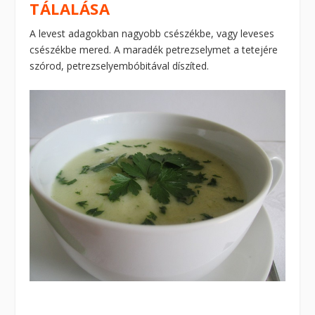
TÁLALÁSA
A levest adagokban nagyobb csészékbe, vagy leveses
csészékbe mered. A maradék petrezselymet a tetejére
szórod, petrezselyembóbitával díszíted.