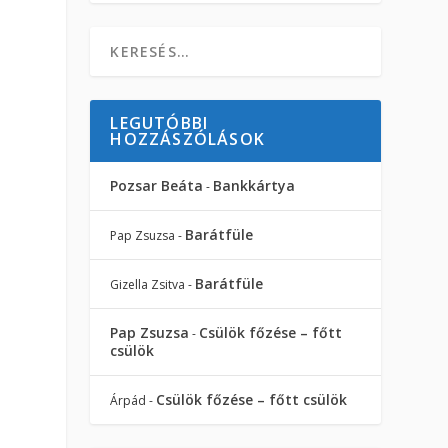
LEGUTÓBBI
HOZZÁSZÓLÁSOK
Pozsar Beáta
Bankkártya
-
Barátfüle
Pap Zsuzsa
-
Barátfüle
Gizella Zsitva
-
Pap Zsuzsa
Csülök főzése – főtt
-
csülök
Csülök főzése – főtt csülök
Árpád
-