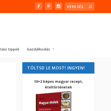
tási tippek
Gazdálkodás
TÖLTSD LE MOST! INGYEN!
10+2 képes magyar recept,
ételtörténetek