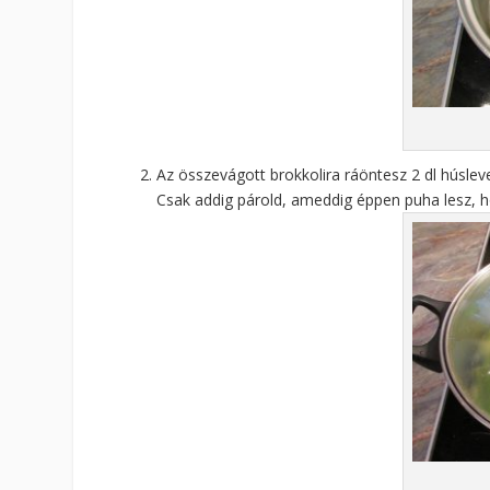
Az összevágott brokkolira ráöntesz 2 dl húslev
Csak addig párold, ameddig éppen puha lesz, ho