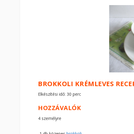
BROKKOLI KRÉMLEVES RECE
Elkészítési idő: 30 perc
HOZZÁVALÓK
4 személyre
1 db közepes
brokkoli