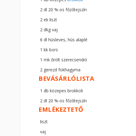
2 dl 20 %-os főzőtejszín
2 ek liszt
2 dkg vaj
6 dl húsleves, hús alaplé
1 kk bors
1 mk őrölt szerecsendió
2 gerezd fokhagyma
BEVÁSÁRLÓLISTA
1 db közepes brokkoli
2 dl 20 %-os főzőtejszín
EMLÉKEZTETŐ
liszt
vaj