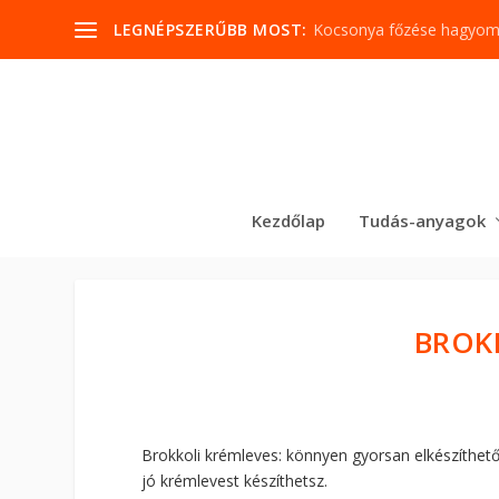
LEGNÉPSZERŰBB MOST:
Kocsonya főzése hagyo
Kezdőlap
Tudás-anyagok
BROK
Brokkoli krémleves: könnyen gyorsan elkészíthető
jó krémlevest készíthetsz.