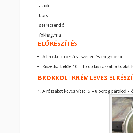
alaplé
bors
szerecsendió
fokhagyma
ELŐKÉSZÍTÉS
A brokkolit rózsáira szeded és megmosod.
Kiszedsz belőle 10 – 15 db kis rózsát, a többit 
BROKKOLI KRÉMLEVES ELKÉSZÍ
A rózsákat kevés vízzel 5 – 8 percig párolod 