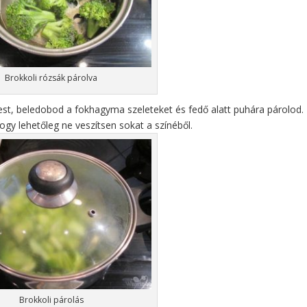
Brokkoli rózsák párolva
est, beledobod a fokhagyma szeleteket és fedő alatt puhára párolod.
gy lehetőleg ne veszítsen sokat a színéből.
Brokkoli párolás