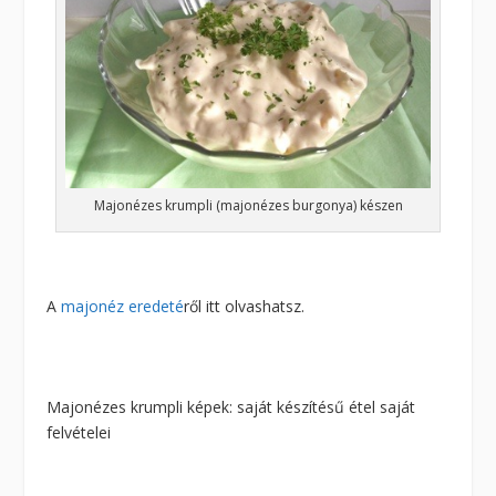
Majonézes krumpli (majonézes burgonya) készen
A
majonéz eredeté
ről itt olvashatsz.
Majonézes krumpli képek: saját készítésű étel saját
felvételei