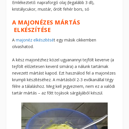
Emlékeztető: napraforgó olaj (legalább 3 dl),
kristálycukor, mustár, őrölt fehér bors, só
A MAJONÉZES MÁRTÁS
ELKÉSZÍTÉSE
A
majonéz elkészítésé
t egy másik cikkemben
olvashatod.
A kész majonézhez közel ugyanannyi tejfölt keverve (a
tejfölt előzetesen keverd simára) a nálunk tartárnak
nevezett mártást kapod. Ezt használod fel a majonézes
krumpli készítéséhez. A mártásból 2-3 evőkanállal tégy
félre a tálaláshoz. Meg kell jegyeznem, nem ez a valódi
tartár mártás – az főtt tojások sárgájából készül.