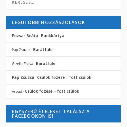
LEGUTÓBBI HOZZÁSZÓLÁSOK
Pozsar Beáta
Bankkártya
-
Barátfüle
Pap Zsuzsa
-
Barátfüle
Gizella Zsitva
-
Pap Zsuzsa
Csülök főzése – főtt csülök
-
Csülök főzése – főtt csülök
Árpád
-
EGYSZERŰ ÉTELEKET TALÁLSZ A
FACEBOOKON IS!