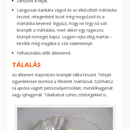
Lehúzod a héját.
Langyosan karikára vágod és az elkészített mártásba
teszed, rétegenként kicsit még megsózod és a
mártásba kevered. Vigyázz, hogy ne tégy túl sok
krumplit a mártásba, mert akkor egy ragacsos
krumpli-tömeget kapsz. Legyen rajta elég mártás –
később még magába is szív valamennyit.
Felhasználás előtt átkevered.
TÁLALÁS
Az átkevert majonézes krumplit tálba teszed. Tetejét
egyenletesen leöntöd a félretett mártással. Szórhatsz
rá apróra vágott petrezselyemzöldet, metélőhagymát
vagy újhagymát. Tálalhatod színes zöldségekkel is.