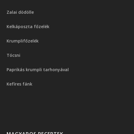
Zalai dödölle
Kelkáposzta főzelék
Krumplifőzelék
Tócsni
Paprikás krumpli tarhonyával
Kefíres fánk
MAGYAROS RECEPTEK