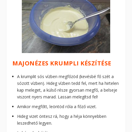
MAJONÉZES KRUMPLI KÉSZÍTÉSE
A krumplit sós vízben megfőzöd (kevésbé fő szét a
sózott vízben). Hideg vízben tedd fel, mert ha hirtelen
kap meleget, a külső része gyorsan megfő, a belseje
viszont nyers marad. Lassan melegítsd fel!
Amikor megfőtt, leöntöd róla a főző vizet.
Hideg vizet öntesz rá, hogy a héja könnyebben
leszedhető legyen.