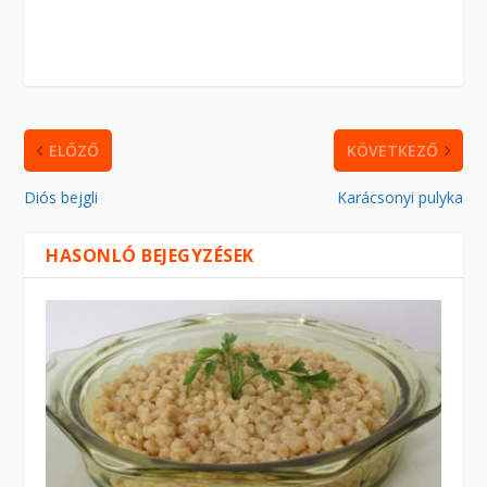
ELŐZŐ
KÖVETKEZŐ
Diós bejgli
Karácsonyi pulyka
HASONLÓ BEJEGYZÉSEK