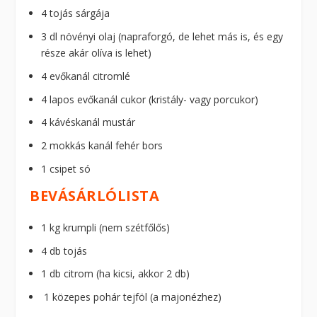
4 tojás sárgája
3 dl növényi olaj (napraforgó, de lehet más is, és egy
része akár olíva is lehet)
4 evőkanál citromlé
4 lapos evőkanál cukor (kristály- vagy porcukor)
4 kávéskanál mustár
2 mokkás kanál fehér bors
1 csipet só
BEVÁSÁRLÓLISTA
1 kg krumpli (nem szétfőlős)
4 db tojás
1 db citrom (ha kicsi, akkor 2 db)
1 közepes pohár tejföl (a majonézhez)