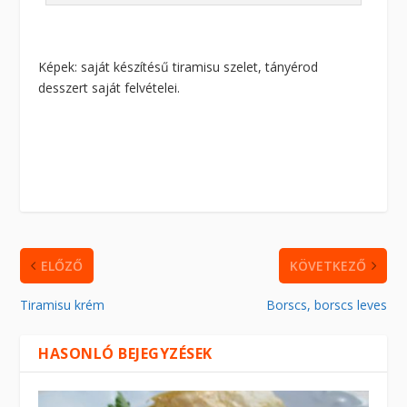
Képek: saját készítésű tiramisu szelet, tányérod
desszert saját felvételei.
ELŐZŐ
KÖVETKEZŐ
Tiramisu krém
Borscs, borscs leves
HASONLÓ BEJEGYZÉSEK