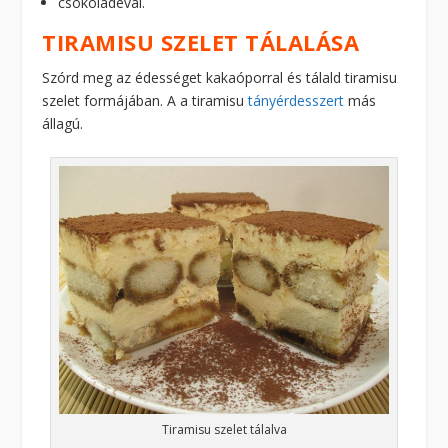
csokoládéval.
TIRAMISU SZELET TÁLALÁSA
Szórd meg az édességet kakaóporral és tálald tiramisu
szelet formájában. A a tiramisu
tányérdesszert
más
állagú.
Tiramisu szelet tálalva