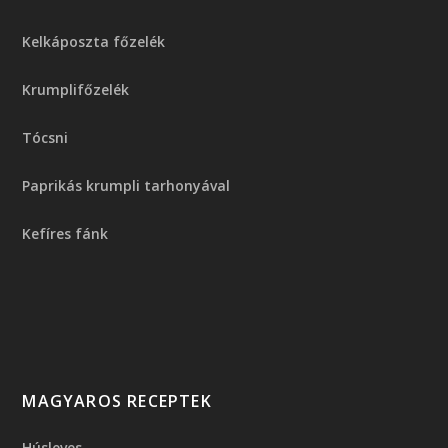
Kelkáposzta főzelék
Krumplifőzelék
Tócsni
Paprikás krumpli tarhonyával
Kefíres fánk
MAGYAROS RECEPTEK
Húsleves