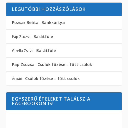
LEGUTÓBBI HOZZÁSZÓLÁSOK
Pozsar Beáta
Bankkártya
-
Barátfüle
Pap Zsuzsa
-
Barátfüle
Gizella Zsitva
-
Pap Zsuzsa
Csülök főzése – főtt csülök
-
Csülök főzése – főtt csülök
Árpád
-
EGYSZERŰ ÉTELEKET TALÁLSZ A
FACEBOOKON IS!