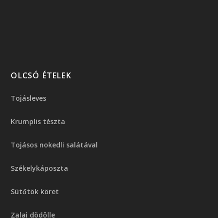
OLCSÓ ÉTELEK
Tojásleves
Krumplis tészta
Tojásos nokedli salátával
Székelykáposzta
Sütőtök köret
Zalai dödölle