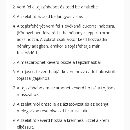
Verd fel a tejszínhabot és tedd be a hűtőbe.
A zselatint áztasd be langyos vízbe.
A tojásfehérjét verd fel 1 evőkanál cukorral habosra.
(Könnyebben felverődik, ha néhány csepp citromot
adsz hozzá. A cukrot csak akkor kezd hozzáadni
néhány adagban, amikor a tojásfehérje már
felverődött.
A mascarponét keverd össze a tejszínhabbal.
A tojások felvert habját keverd hozzá a felhabosított
tojássárgájákhoz.
A tejszínhabos mascarponet keverd hozzá a tojásos
masszához.
A zselatinról öntsd le az áztatóvizet és az edényt
meleg vízbe téve olvaszd fel a zselatint.
A zselatint keverd hozzá a krémhez. Ezzel a krém
elkészült.