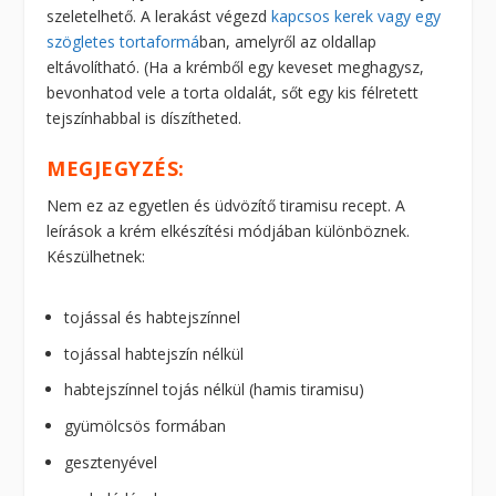
szeletelhető. A lerakást végezd
kapcsos kerek vagy egy
szögletes tortaformá
ban, amelyről az oldallap
eltávolítható. (Ha a krémből egy keveset meghagysz,
bevonhatod vele a torta oldalát, sőt egy kis félretett
tejszínhabbal is díszítheted.
MEGJEGYZÉS:
Nem ez az egyetlen és üdvözítő tiramisu recept. A
leírások a krém elkészítési módjában különböznek.
Készülhetnek:
tojással és habtejszínnel
tojással habtejszín nélkül
habtejszínnel tojás nélkül (hamis tiramisu)
gyümölcsös formában
gesztenyével