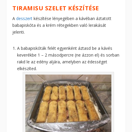
TIRAMISU SZELET KÉSZÍTÉSE
A
desszert
készítése lényegében a kávéban áztatott
babapiskóta és a krém rétegekben való lerakását
jelenti.
A babapiskóták felét egyenként áztasd be a kávés
keverékbe 1 – 2 másodpercre (ne ázzon el) és sorban
rakd le az edény aljára, amelyben az édességet
elkészíted.