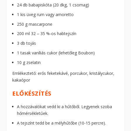
24 db babapiskóta (20 dkg, 1 csomag)
1 kis üveg rum vagy amoretto
250 g mascarpone
200 ml 32 – 35 %-os habtejszín
3 db tojás
1 tasak vaníliás cukor (lehetőleg Boubon)
10 g zselatin
Emlékeztető: erős feketekávé, porcukor, kristálycukor,
kakaópor
ELŐKÉSZÍTÉS
A hozzávalókat vedd ki a hűtőből. Legyenek szoba
hőmérsékletűek.
A tejszínt tedd be a mélyhűtőbe (10-15 percre).