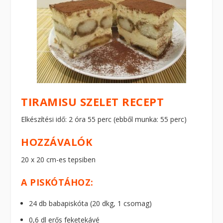
TIRAMISU SZELET RECEPT
Elkészítési idő: 2 óra 55 perc (ebből munka: 55 perc)
HOZZÁVALÓK
20 x 20 cm-es tepsiben
A PISKÓTÁHOZ:
24 db babapiskóta (20 dkg, 1 csomag)
0,6 dl erős feketekávé