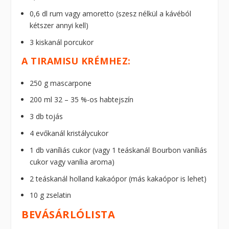
0,6 dl rum vagy amoretto (szesz nélkül a kávéból
kétszer annyi kell)
3 kiskanál porcukor
A TIRAMISU KRÉMHEZ:
250 g mascarpone
200 ml 32 – 35 %-os habtejszín
3 db tojás
4 evőkanál kristálycukor
1 db vaníliás cukor (vagy 1 teáskanál Bourbon vaníliás
cukor vagy vanília aroma)
2 teáskanál holland kakaópor (más kakaópor is lehet)
10 g zselatin
BEVÁSÁRLÓLISTA