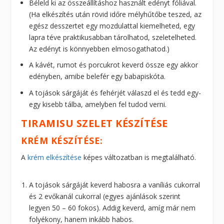
Béleld ki az összeállításhoz használt edényt fóliával.
(Ha elkészítés után rövid időre mélyhűtőbe teszed, az
egész desszertet egy mozdulattal kiemelheted, egy
lapra téve praktikusabban tárolhatod, szeletelheted.
Az edényt is könnyebben elmosogathatod.)
A kávét, rumot és porcukrot keverd össze egy akkor
edényben, amibe belefér egy babapiskóta.
A tojások sárgáját és fehérjét válaszd el és tedd egy-
egy kisebb tálba, amelyben fel tudod verni.
TIRAMISU SZELET KÉSZÍTÉSE
KRÉM KÉSZÍTÉSE:
A
krém elkészítése
képes változatban is megtalálható.
A tojások sárgáját keverd habosra a vaníliás cukorral
és 2 evőkanál cukorral (egyes ajánlások szerint
legyen 50 – 60 fokos). Addig keverd, amíg már nem
folyékony, hanem inkább habos.