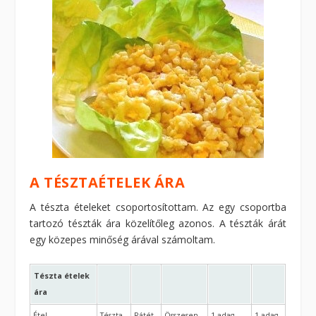
A TÉSZTAÉTELEK ÁRA
A tészta ételeket csoportosítottam. Az egy csoportba
tartozó tészták ára közelítőleg azonos. A tészták árát
egy közepes minőség árával számoltam.
Tészta ételek
ára
Étel
Tészta
Rátét
Összesen
1 adag
1 adag