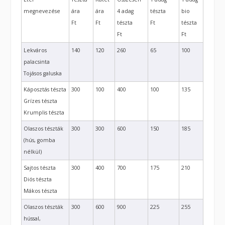
megnevezése
ára
ára
4 adag
tészta
bio
Ft
Ft
tészta
Ft
tészta
Ft
Ft
Lekváros
140
120
260
65
100
palacsinta
Tojásos galuska
Káposztás tészta
300
100
400
100
135
Grízes tészta
Krumplis tészta
Olaszos tészták
300
300
600
150
185
(hús, gomba
nélkül)
Sajtos tészta
300
400
700
175
210
Diós tészta
Mákos tészta
Olaszos tészták
300
600
900
225
255
hússal,