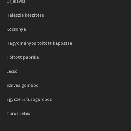
Orjaleves
Halászlé készítése
Kocsonya
Hagyományos töltött káposzta
Töltött paprika
Lecsó
Szilvás gombóc
Egyszerű túrógombóc
Túrós rétes