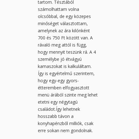
tartom. Tésztából
számolhattam volna
olcsóbbal, de egy közepes
minőséget választottam,
amelynek az ára kilónként
700 és 750 Ft között van. A
rávaló meg attól is függ,
hogy mennyit teszünk rá. A 4
személybe jó étvágyú
kamaszokat is kalkuláltam.
Így is egyértelmű szerintem,
hogy egy-egy gyors-
étteremben elfogyasztott
menü árából szinte meg lehet
etetni egy négytagú
családot.Így lehetnek
hosszabb távon a
konyhapénzből milliók, csak
erre sokan nem gondolnak.