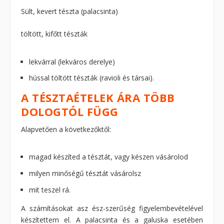
Sült, kevert tészta (palacsinta)
töltött, kifőtt tészták
lekvárral (lekváros derelye)
hússal töltött tészták (ravioli és társai).
A TÉSZTAÉTELEK ÁRA TÖBB
DOLOGTÓL FÜGG
Alapvetően a következőktől:
magad készíted a tésztát, vagy készen vásárolod
milyen minőségű tésztát vásárolsz
mit teszel rá.
A számításokat asz ész-szerűség figyelembevételével
készítettem el. A palacsinta és a galuska esetében