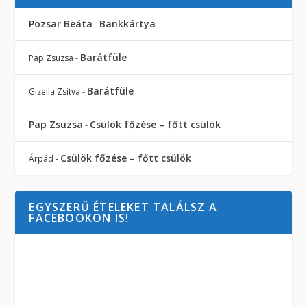
Pozsar Beáta
Bankkártya
-
Barátfüle
Pap Zsuzsa
-
Barátfüle
Gizella Zsitva
-
Pap Zsuzsa
Csülök főzése – főtt csülök
-
Csülök főzése – főtt csülök
Árpád
-
EGYSZERŰ ÉTELEKET TALÁLSZ A
FACEBOOKON IS!