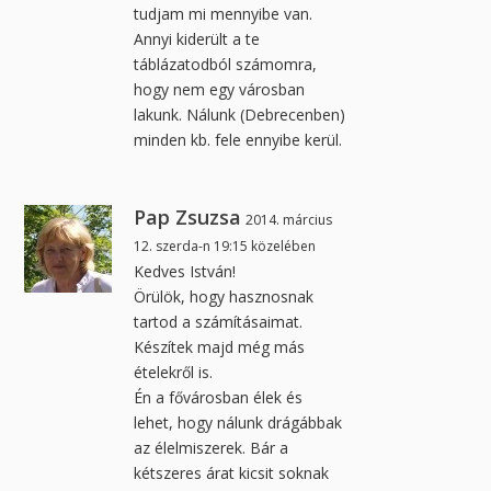
tudjam mi mennyibe van.
Annyi kiderült a te
táblázatodból számomra,
hogy nem egy városban
lakunk. Nálunk (Debrecenben)
minden kb. fele ennyibe kerül.
Pap Zsuzsa
2014. március
12. szerda-n 19:15 közelében
Kedves István!
Örülök, hogy hasznosnak
tartod a számításaimat.
Készítek majd még más
ételekről is.
Én a fővárosban élek és
lehet, hogy nálunk drágábbak
az élelmiszerek. Bár a
kétszeres árat kicsit soknak