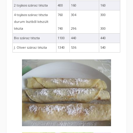
2 tojásos száraz tészta
400
160
160
4 tojásos száraz tészta
760
304
300
durum lisztből készült
tészta
740
296
300
Bio száraz tészta
1100
440
440
J. Oliver száraz tészta
1340
536
540