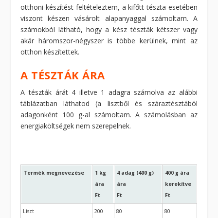
otthoni készítést feltételeztem, a kifőtt tészta esetében
viszont készen vásárolt alapanyaggal számoltam. A
számokból látható, hogy a kész tészták kétszer vagy
akár háromszor-négyszer is többe kerülnek, mint az
otthon készítettek.
A TÉSZTÁK ÁRA
A tészták árát 4 illetve 1 adagra számolva az alábbi
táblázatban láthatod (a lisztből és száraztésztából
adagonként 100 g-al számoltam. A számolásban az
energiaköltségek nem szerepelnek.
Termék megnevezése
1 kg
4 adag (400 g)
400 g ára
ára
ára
kerekítve
Ft
Ft
Ft
Liszt
200
80
80