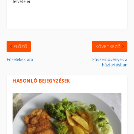
felvételei
ELŐZŐ
KÖVETKEZŐ
Főzelékek ára
Fűszernövények a
háztartásban
HASONLÓ BEJEGYZÉSEK