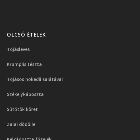
OLCSÓ ÉTELEK
Tojásleves
Krumplis tészta
Tojásos nokedli salátával
Székelykáposzta
Sütőtök köret
Zalai dödölle
Kelkáposzta főzelék