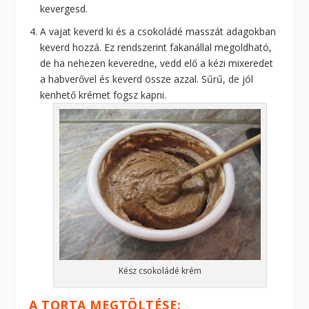
kevergesd.
A vajat keverd ki és a csokoládé masszát adagokban
keverd hozzá. Ez rendszerint fakanállal megoldható,
de ha nehezen keveredne, vedd elő a kézi mixeredet
a habverővel és keverd össze azzal. Sűrű, de jól
kenhető krémet fogsz kapni.
Kész csokoládé krém
A TORTA MEGTÖLTÉSE: