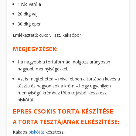
1 rúd vanília
20 dkg vaj
30 dkg eper
Emlékeztető: cukor, liszt, kakaópor
MEGJEGYZÉSEK:
Ha nagyobb a tortaformád, dolgozz arányosan
nagyobb mennyiségekkel.
Azt is megteheted – mivel ebben a tortában kevés a
tészta és nagyon sok a krém – hogy ugyanilyen
mennyiségű krémhez több tojásból készítesz
piskótát.
EPRES CSOKIS TORTA KÉSZÍTÉSE
A TORTA TÉSZTÁJÁNAK ELKÉSZÍTÉSE:
Kakaós
piskótá
t készítesz.