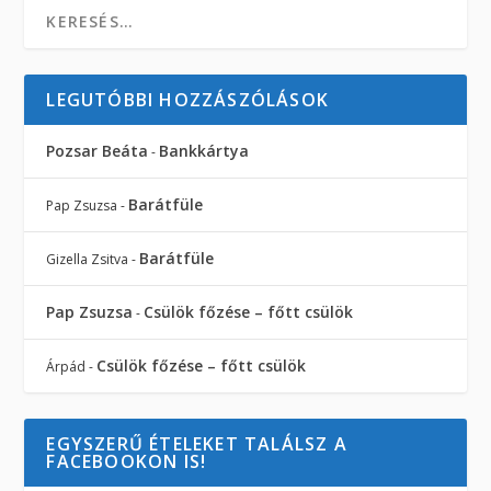
LEGUTÓBBI HOZZÁSZÓLÁSOK
Pozsar Beáta
Bankkártya
-
Barátfüle
Pap Zsuzsa
-
Barátfüle
Gizella Zsitva
-
Pap Zsuzsa
Csülök főzése – főtt csülök
-
Csülök főzése – főtt csülök
Árpád
-
EGYSZERŰ ÉTELEKET TALÁLSZ A
FACEBOOKON IS!