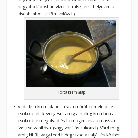
nagyobb lábosban vizet forralsz, erre helyezed a
kisebb lábost a főznivalóval.)
Torta krém alap
Vedd le a krém alapot a vízfürdőről, tördeld bele a
csokoládét, kevergesd, amíg a meleg krémben a
csokoládé megolvad és homogén lesz a massza.
ízesítsd vaníliával (vagy vaníliás cukorral). Várd meg,
amíg kihűl, vagy tedd hideg vízbe az alját és közben