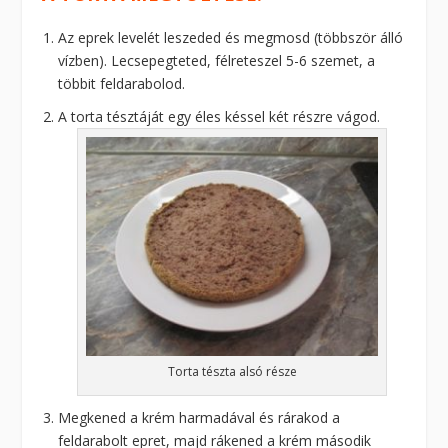
Az eprek levelét leszeded és megmosd (többször álló
vízben). Lecsepegteted, félreteszel 5-6 szemet, a
többit feldarabolod.
A torta tésztáját egy éles késsel két részre vágod.
Torta tészta alsó része
Megkened a krém harmadával és rárakod a
feldarabolt epret, majd rákened a krém második