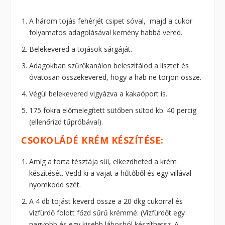
A három tojás fehérjét csipet sóval, majd a cukor
folyamatos adagolásával kemény habbá vered.
Belekevered a tojások sárgáját.
Adagokban szűrőkanálon beleszitálod a lisztet és
óvatosan összekevered, hogy a hab ne törjön össze.
Végül belekevered vigyázva a kakaóport is.
175 fokra előmelegített sütőben sütöd kb. 40 percig
(ellenőrizd tűpróbával).
CSOKOLÁDÉ KRÉM KÉSZÍTÉSE:
Amíg a torta tésztája sül, elkezdheted a krém
készítését. Vedd ki a vajat a hűtőből és egy villával
nyomkodd szét.
A 4 db tojást keverd össze a 20 dkg cukorral és
vízfürdő fölött főzd sűrű krémmé. (Vízfürdőt egy
nagyobb és egy kisebb lábosból készíthetsz. A