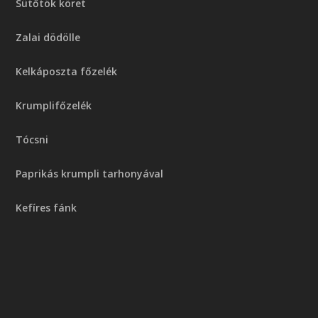
Sütőtök köret
Zalai dödölle
Kelkáposzta főzelék
Krumplifőzelék
Tócsni
Paprikás krumpli tarhonyával
Kefíres fánk