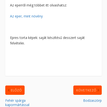
Az eperről még többet itt olvashatsz:
Az eper, mint növény
Epres torta képek: saját készítésű desszert saját
felvételei.
ELŐZŐ
KÖVETKEZŐ
Fehér spárga
Bodzaszörp
kapormártással