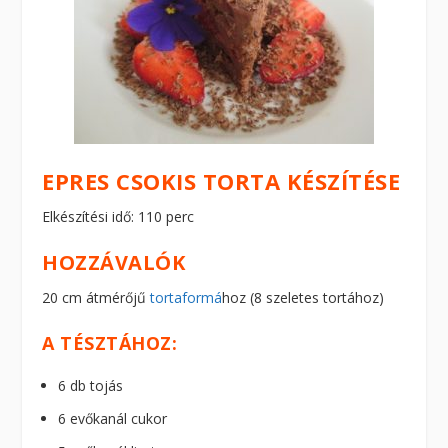
EPRES CSOKIS TORTA KÉSZÍTÉSE
Elkészítési idő: 110 perc
HOZZÁVALÓK
20 cm átmérőjű
tortaformá
hoz (8 szeletes tortához)
A TÉSZTÁHOZ:
6 db tojás
6 evőkanál cukor