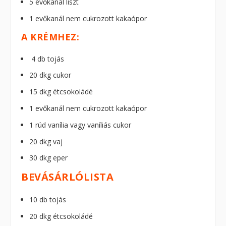
5 evőkanál liszt
1 evőkanál nem cukrozott kakaópor
A KRÉMHEZ:
4 db tojás
20 dkg cukor
15 dkg étcsokoládé
1 evőkanál nem cukrozott kakaópor
1 rúd vanília vagy vaníliás cukor
20 dkg vaj
30 dkg eper
BEVÁSÁRLÓLISTA
10 db tojás
20 dkg étcsokoládé