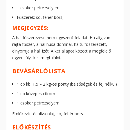
1 csokor petrezselyem
Fűszerek: só, fehér bors,
MEGJEGYZÉS:
A hal fűszerezése nem egyszerű feladat. Ha alig van
rajta fűszer, a hal húsa dominál, ha túlfűszerezett,
elnyomja a hal ízét. A két állapot között a megfelelő
egyensúlyt kell megtalálni.
BEVÁSÁRLÓLISTA
1 db kb. 1,5 – 2 kg-os ponty (belsőségek és fej nélkül)
1 db közepes citrom
1 csokor petrezselyem
Emlékeztető: olíva olaj, só, fehér bors
ELŐKÉSZÍTÉS