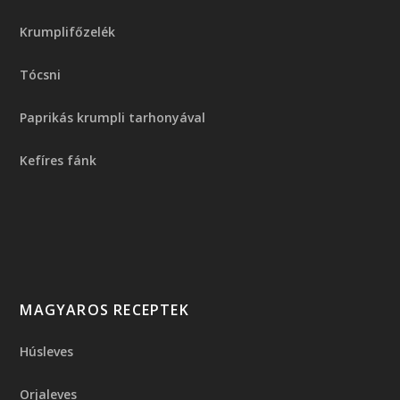
Krumplifőzelék
Tócsni
Paprikás krumpli tarhonyával
Kefíres fánk
MAGYAROS RECEPTEK
Húsleves
Orjaleves