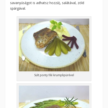
savanyúságot is adhatsz hozzá), salátával, zöld
spárgával.
Sült ponty filé krumplipürével