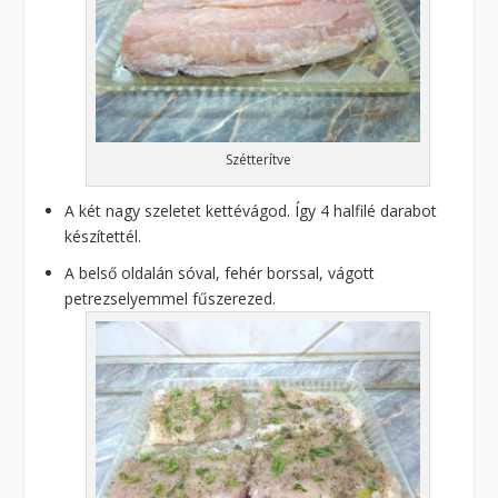
Szétterítve
A két nagy szeletet kettévágod. Így 4 halfilé darabot
készítettél.
A belső oldalán sóval, fehér borssal, vágott
petrezselyemmel fűszerezed.