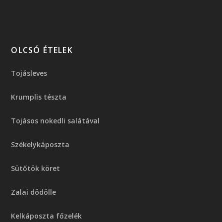
OLCSÓ ÉTELEK
Tojásleves
Krumplis tészta
Tojásos nokedli salátával
Székelykáposzta
Sütőtök köret
Zalai dödölle
Kelkáposzta főzelék