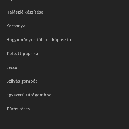
Halászlé készítése
Kocsonya
Hagyományos töltött káposzta
Töltött paprika
Lecsó
Szilvás gombóc
Egyszerű túrógombóc
Túrós rétes