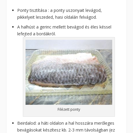
Ponty tisztítása : a ponty uszonyait levágod,
pikkelyeit leszeded, hasi oldalán felvágod.
A halhúst a gerinc mellett bevágod és éles késsel
lefejted a bordákról.
Filézett ponty
Beirdalod: a háti oldalon a hal hosszára merőleges
bevágásokat készítesz kb. 2-3 mm távolságban (ez