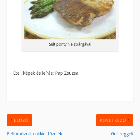
Sült ponty filé spárgával
Étel, képek és leírás: Pap Zsuzsa
ELŐZŐ
KÖVETKEZŐ
Felturbózott cukkini főzelék
Grill reggeli