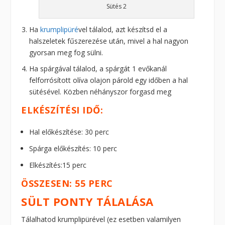
Sütés 2
Ha
krumplipüré
vel tálalod, azt készítsd el a
halszeletek fűszerezése után, mivel a hal nagyon
gyorsan meg fog sülni.
Ha spárgával tálalod, a spárgát 1 evőkanál
felforrósított olíva olajon párold egy időben a hal
sütésével. Közben néhányszor forgasd meg
ELKÉSZÍTÉSI IDŐ:
Hal előkészítése: 30 perc
Spárga előkészítés: 10 perc
Elkészítés:15 perc
ÖSSZESEN: 55 PERC
SÜLT PONTY TÁLALÁSA
Tálalhatod krumplipürével (ez esetben valamilyen