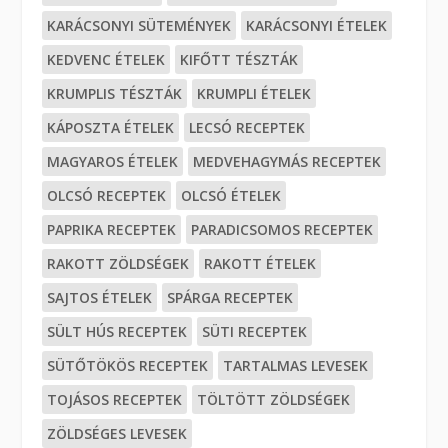
KARÁCSONYI SÜTEMÉNYEK
KARÁCSONYI ÉTELEK
KEDVENC ÉTELEK
KIFŐTT TÉSZTÁK
KRUMPLIS TÉSZTÁK
KRUMPLI ÉTELEK
KÁPOSZTA ÉTELEK
LECSÓ RECEPTEK
MAGYAROS ÉTELEK
MEDVEHAGYMÁS RECEPTEK
OLCSÓ RECEPTEK
OLCSÓ ÉTELEK
PAPRIKA RECEPTEK
PARADICSOMOS RECEPTEK
RAKOTT ZÖLDSÉGEK
RAKOTT ÉTELEK
SAJTOS ÉTELEK
SPÁRGA RECEPTEK
SÜLT HÚS RECEPTEK
SÜTI RECEPTEK
SÜTŐTÖKÖS RECEPTEK
TARTALMAS LEVESEK
TOJÁSOS RECEPTEK
TÖLTÖTT ZÖLDSÉGEK
ZÖLDSÉGES LEVESEK