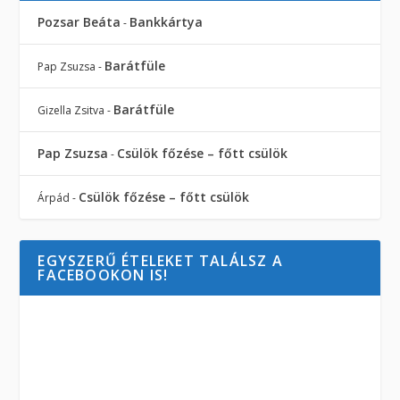
Pozsar Beáta
Bankkártya
-
Barátfüle
Pap Zsuzsa
-
Barátfüle
Gizella Zsitva
-
Pap Zsuzsa
Csülök főzése – főtt csülök
-
Csülök főzése – főtt csülök
Árpád
-
EGYSZERŰ ÉTELEKET TALÁLSZ A
FACEBOOKON IS!