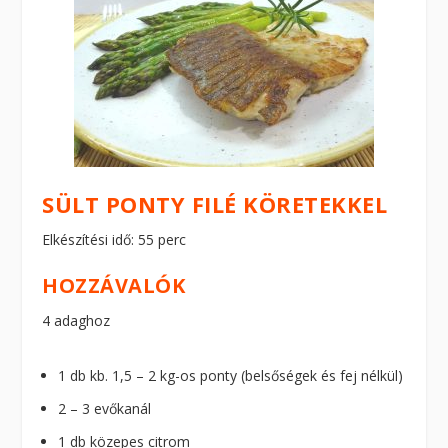
SÜLT PONTY FILÉ KÖRETEKKEL
Elkészítési idő: 55 perc
HOZZÁVALÓK
4 adaghoz
1 db kb. 1,5 – 2 kg-os ponty (belsőségek és fej nélkül)
2 – 3 evőkanál
1 db közepes citrom