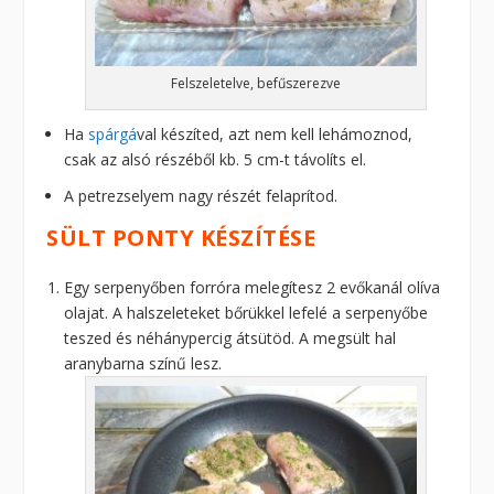
Felszeletelve, befűszerezve
Ha
spárgá
val készíted, azt nem kell lehámoznod,
csak az alsó részéből kb. 5 cm-t távolíts el.
A petrezselyem nagy részét felaprítod.
SÜLT PONTY KÉSZÍTÉSE
Egy serpenyőben forróra melegítesz 2 evőkanál olíva
olajat. A halszeleteket bőrükkel lefelé a serpenyőbe
teszed és néhánypercig átsütöd. A megsült hal
aranybarna színű lesz.