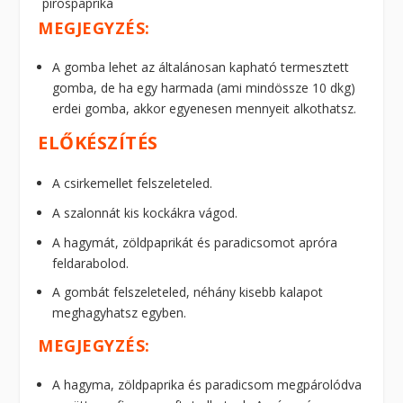
pirospaprika
MEGJEGYZÉS:
A gomba lehet az általánosan kapható termesztett
gomba, de ha egy harmada (ami mindössze 10 dkg)
erdei gomba, akkor egyenesen mennyeit alkothatsz.
ELŐKÉSZÍTÉS
A csirkemellet felszeleteled.
A szalonnát kis kockákra vágod.
A hagymát, zöldpaprikát és paradicsomot apróra
feldarabolod.
A gombát felszeleteled, néhány kisebb kalapot
meghagyhatsz egyben.
MEGJEGYZÉS:
A hagyma, zöldpaprika és paradicsom megpárolódva