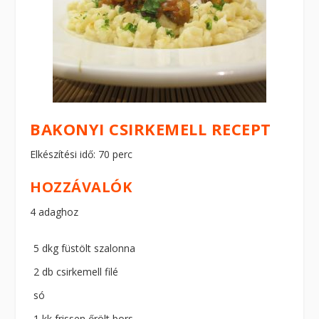
BAKONYI CSIRKEMELL RECEPT
Elkészítési idő: 70 perc
HOZZÁVALÓK
4 adaghoz
5 dkg füstölt szalonna
2 db csirkemell filé
só
1 kk frissen őrölt bors