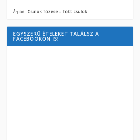
Csülök főzése – főtt csülök
Árpád
-
EGYSZERŰ ÉTELEKET TALÁLSZ A
FACEBOOKON IS!