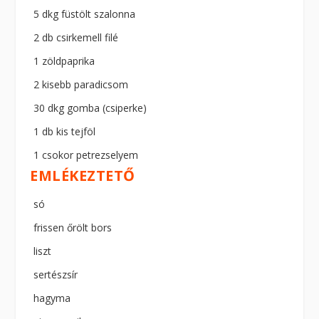
5 dkg füstölt szalonna
2 db csirkemell filé
1 zöldpaprika
2 kisebb paradicsom
30 dkg gomba (csiperke)
1 db kis tejföl
1 csokor petrezselyem
EMLÉKEZTETŐ
só
frissen őrölt bors
liszt
sertészsír
hagyma