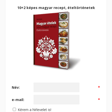
10+2 képes magyar recept, ételtörténetek
Név:
*
e-mail:
*
Kérem a hírlevelet is!