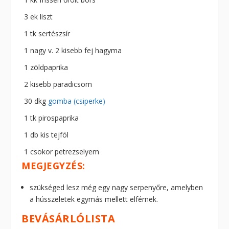
3 ek liszt
1 tk sertészsír
1 nagy v. 2 kisebb fej hagyma
1 zöldpaprika
2 kisebb paradicsom
30 dkg
gomba (csiperke)
1 tk pirospaprika
1 db kis tejföl
1 csokor petrezselyem
MEGJEGYZÉS:
szükséged lesz még egy nagy serpenyőre, amelyben
a hússzeletek egymás mellett elférnek.
BEVÁSÁRLÓLISTA