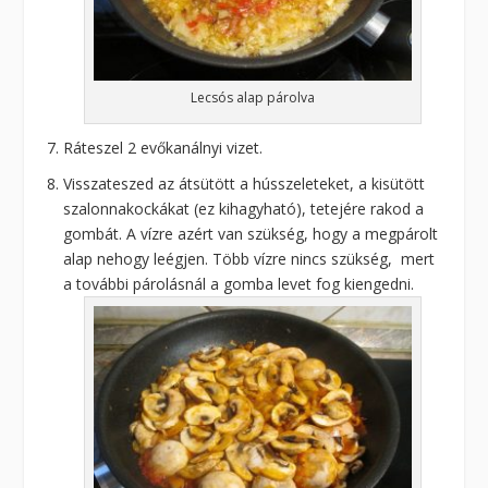
Lecsós alap párolva
Ráteszel 2 evőkanálnyi vizet.
Visszateszed az átsütött a hússzeleteket, a kisütött
szalonnakockákat (ez kihagyható), tetejére rakod a
gombát. A vízre azért van szükség, hogy a megpárolt
alap nehogy leégjen. Több vízre nincs szükség, mert
a további párolásnál a gomba levet fog kiengedni.