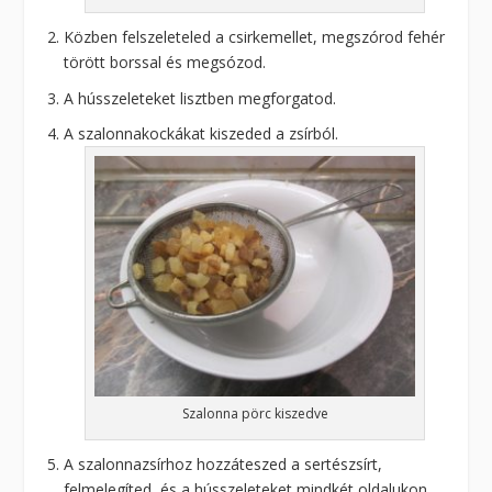
Közben felszeleteled a csirkemellet, megszórod fehér
törött borssal és megsózod.
A hússzeleteket lisztben megforgatod.
A szalonnakockákat kiszeded a zsírból.
Szalonna pörc kiszedve
A szalonnazsírhoz hozzáteszed a sertészsírt,
felmelegíted, és a hússzeleteket mindkét oldalukon