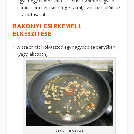
együtt egy finom szaftot alkotnak. Apróra vágva a
paradicsom héja sem fog zavarni, ezért ne bajlódj az
eltávolításával.
BAKONYI CSIRKEMELL
ELKÉSZÍTÉSE
A szalonnát kiolvasztod egy nagyobb serpenyőben
(vagy lábasban).
Szalonna kisütve