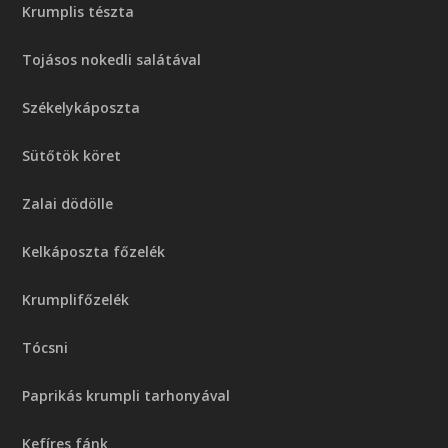
Krumplis tészta
Tojásos nokedli salátával
Székelykáposzta
Sütőtök köret
Zalai dödölle
Kelkáposzta főzelék
Krumplifőzelék
Tócsni
Paprikás krumpli tarhonyával
Kefíres fánk