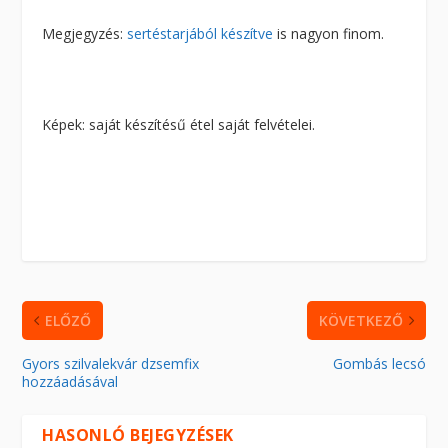
Megjegyzés:
sertéstarjából készítve
is nagyon finom.
Képek: saját készítésű étel saját felvételei.
ELŐZŐ
KÖVETKEZŐ
Gyors szilvalekvár dzsemfix
Gombás lecsó
hozzáadásával
HASONLÓ BEJEGYZÉSEK