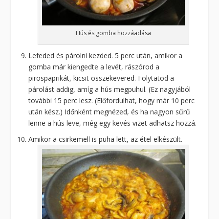
Hús és gomba hozzáadása
Lefeded és párolni kezded. 5 perc után, amikor a
gomba már kiengedte a levét, rászórod a
pirospaprikát, kicsit összekevered. Folytatod a
párolást addig, amíg a hús megpuhul. (Ez nagyjából
további 15 perc lesz. (Előfordulhat, hogy már 10 perc
után kész.) Időnként megnézed, és ha nagyon sűrű
lenne a hús leve, még egy kevés vizet adhatsz hozzá.
Amikor a csirkemell is puha lett, az étel elkészült.