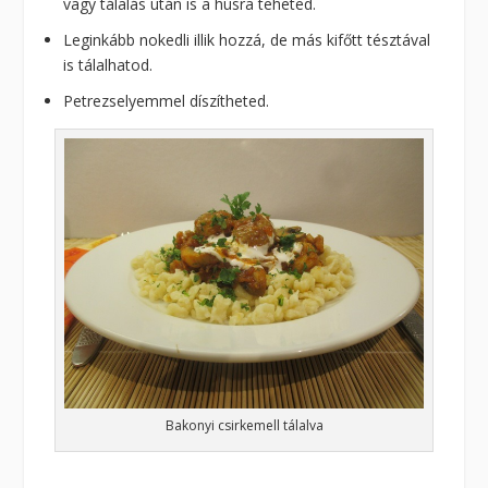
vagy tálalás után is a húsra teheted.
Leginkább nokedli illik hozzá, de más kifőtt tésztával
is tálalhatod.
Petrezselyemmel díszítheted.
Bakonyi csirkemell tálalva