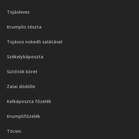
Tojásleves
Krumplis tészta
Tojásos nokedli salátával
Székelykáposzta
Sütőtök köret
Zalai dödölle
Kelkáposzta főzelék
Krumplifőzelék
Tócsni