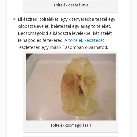
Töltelék összeállítva
Elkészíted tölteléket: egyik tenyeredbe teszel egy
káposztalevelet, beleteszel egy adag tölteléket.
Becsomagolod a káposzta levelekbe, két szélét
felhajtod és feltekered. A
töltelék készítésé
t
részletesen egy másik írásomban olvashatod.
Töltelék csomagolása 1