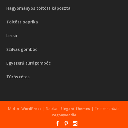
Hagyományos töltött káposzta
Töltött paprika
Lecsó
Szilvás gombóc
Egyszerű túrógombóc
Túrós rétes
Motor:
| Sablon:
| Testreszabás:
WordPress
Elegant Themes
PagonyMedia