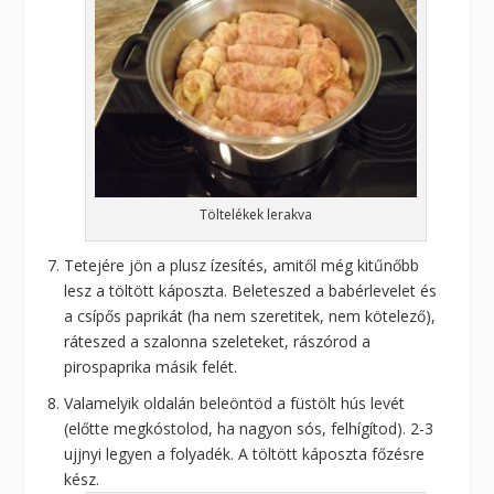
Töltelékek lerakva
Tetejére jön a plusz ízesítés, amitől még kitűnőbb
lesz a töltött káposzta. Beleteszed a babérlevelet és
a csípős paprikát (ha nem szeretitek, nem kötelező),
ráteszed a szalonna szeleteket, rászórod a
pirospaprika másik felét.
Valamelyik oldalán beleöntöd a füstölt hús levét
(előtte megkóstolod, ha nagyon sós, felhígítod). 2-3
ujjnyi legyen a folyadék. A töltött káposzta főzésre
kész.