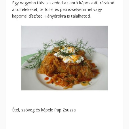
Egy nagyobb tálra kiszeded az apró káposztát, rárakod
a töltelékeket, tejföllel és petrezselyemmel vagy
kaporral díszíted. Tányérokra is tálalhatod.
Étel, szöveg és képek: Pap Zsuzsa