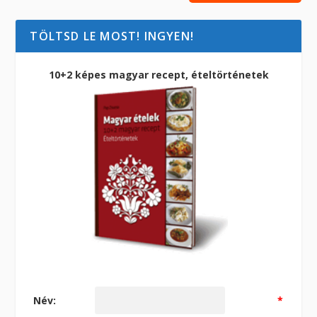
TÖLTSD LE MOST! INGYEN!
10+2 képes magyar recept, ételtörténetek
Név:
*