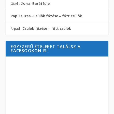
Barátfüle
Gizella Zsitva
-
Pap Zsuzsa
Csülök főzése – főtt csülök
-
Csülök főzése – főtt csülök
Árpád
-
EGYSZERŰ ÉTELEKET TALÁLSZ A
FACEBOOKON IS!