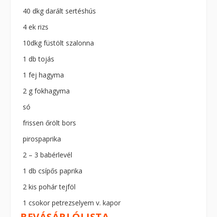
40 dkg darált sertéshús
4 ek rizs
10dkg füstölt szalonna
1 db tojás
1 fej hagyma
2 g fokhagyma
só
frissen őrölt bors
pirospaprika
2 – 3 babérlevél
1 db csípős paprika
2 kis pohár tejföl
1 csokor petrezselyem v. kapor
BEVÁSÁRLÓLISTA