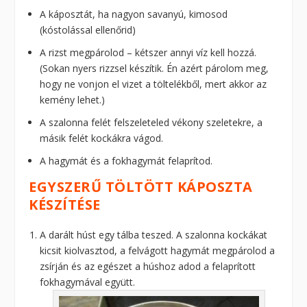
A káposztát, ha nagyon savanyú, kimosod
(kóstolással ellenőrid)
A rizst megpárolod – kétszer annyi víz kell hozzá.
(Sokan nyers rizzsel készítik. Én azért párolom meg,
hogy ne vonjon el vizet a töltelékből, mert akkor az
kemény lehet.)
A szalonna felét felszeleteled vékony szeletekre, a
másik felét kockákra vágod.
A hagymát és a fokhagymát felaprítod.
EGYSZERŰ TÖLTÖTT KÁPOSZTA
KÉSZÍTÉSE
A darált húst egy tálba teszed. A szalonna kockákat
kicsit kiolvasztod, a felvágott hagymát megpárolod a
zsírján és az egészet a húshoz adod a felaprított
fokhagymával együtt.