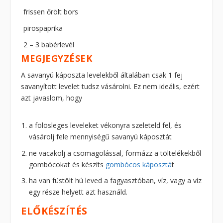
frissen őrölt bors
pirospaprika
2 – 3 babérlevél
MEGJEGYZÉSEK
A savanyú káposzta levelekből általában csak 1 fej
savanyított levelet tudsz vásárolni. Ez nem ideális, ezért
azt javaslom, hogy
a fölösleges leveleket vékonyra szeleteld fel, és
vásárolj fele mennyiségű savanyú káposztát
ne vacakolj a csomagolással, formázz a töltelékekből
gombócokat és készíts
gombócos káposztá
t
ha van füstölt hú leved a fagyasztóban, víz, vagy a víz
egy része helyett azt használd.
ELŐKÉSZÍTÉS