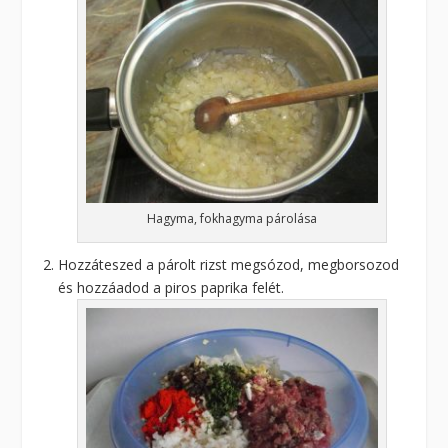
Hagyma, fokhagyma párolása
Hozzáteszed a párolt rizst megsózod, megborsozod
és hozzáadod a piros paprika felét.