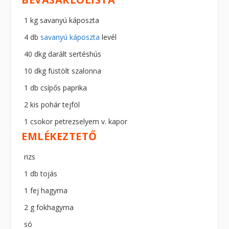
1 kg savanyú káposzta
4 db
savanyú káposzta
levél
40 dkg darált sertéshús
10 dkg füstölt szalonna
1 db csípős paprika
2 kis pohár tejföl
1 csokor petrezselyem v. kapor
EMLÉKEZTETŐ
rizs
1 db tojás
1 fej hagyma
2 g fokhagyma
só