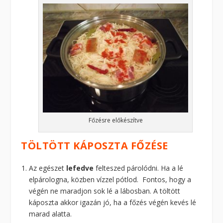
Főzésre előkészítve
TÖLTÖTT KÁPOSZTA FŐZÉSE
Az egészet
lefedve
felteszed párolódni. Ha a lé
elpárologna, közben vízzel pótlod. Fontos, hogy a
végén ne maradjon sok lé a lábosban. A töltött
káposzta akkor igazán jó, ha a főzés végén kevés lé
marad alatta.