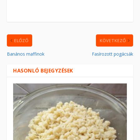
ELŐZŐ
KÖVETKEZŐ
Banános maffinok
Fasírozott pogácsák
HASONLÓ BEJEGYZÉSEK