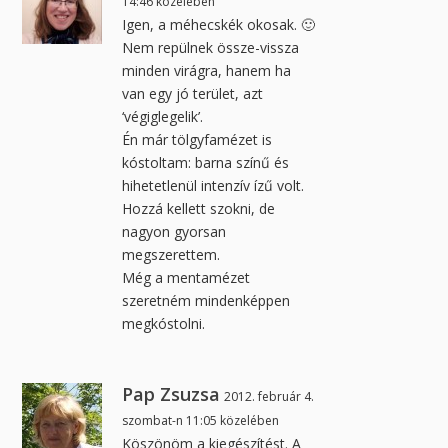
14:46 közelében
Igen, a méhecskék okosak. 🙂
Nem repülnek össze-vissza
minden virágra, hanem ha
van egy jó terület, azt
‘végiglegelik’.
Én már tölgyfamézet is
kóstoltam: barna színű és
hihetetlenül intenzív ízű volt.
Hozzá kellett szokni, de
nagyon gyorsan
megszerettem.
Még a mentamézet
szeretném mindenképpen
megkóstolni.
Pap Zsuzsa
2012. február 4.
szombat-n 11:05 közelében
Köszönöm a kiegészítést. A