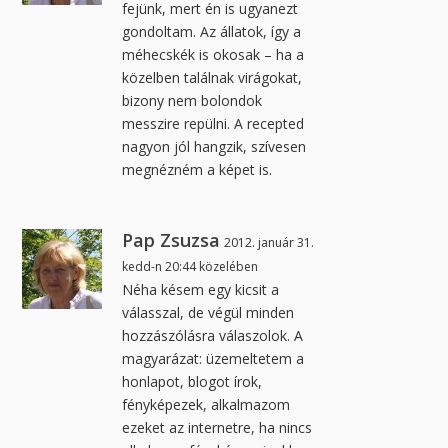
fejünk, mert én is ugyanezt
gondoltam. Az állatok, így a
méhecskék is okosak – ha a
közelben találnak virágokat,
bizony nem bolondok
messzire repülni. A recepted
nagyon jól hangzik, szívesen
megnézném a képet is.
Pap Zsuzsa
2012. január 31.
kedd-n 20:44 közelében
Néha késem egy kicsit a
válasszal, de végül minden
hozzászólásra válaszolok. A
magyarázat: üzemeltetem a
honlapot, blogot írok,
fényképezek, alkalmazom
ezeket az internetre, ha nincs