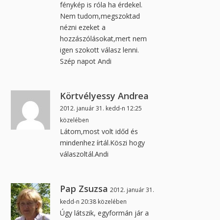
fénykép is róla ha érdekel.
Nem tudom,megszoktad
nézni ezeket a
hozzászólásokat,mert nem
igen szokott válasz lenni.
Szép napot Andi
Körtvélyessy Andrea
2012. január 31. kedd-n 12:25
közelében
Látom,most volt időd és
mindenhez írtál.Köszi hogy
válaszoltál.Andi
Pap Zsuzsa
2012. január 31.
kedd-n 20:38 közelében
Úgy látszik, egyformán jár a