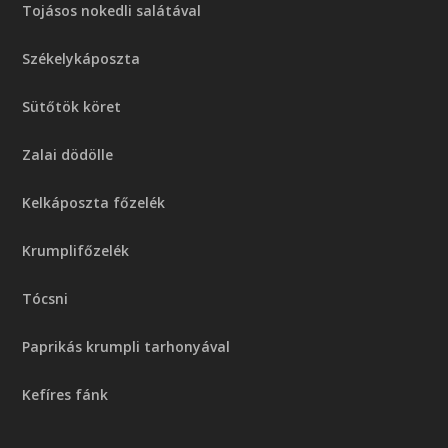
Tojásos nokedli salátával
Székelykáposzta
Sütőtök köret
Zalai dödölle
Kelkáposzta főzelék
Krumplifőzelék
Tócsni
Paprikás krumpli tarhonyával
Kefíres fánk