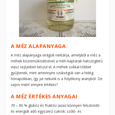
A MÉZ ALAPANYAGA
A méz alapanyaga virágok nektárja, amelyből a méz a
méhek közreműködésével a méh-kaptárak hatszögletű
viasz sejtjeiben készül el. A méhek sokkal többet
gyűjtenek, mint amennyire szükségük van a hideg
hónapokban, így jut nekünk is a folyékony aranyból. De
vajon miért ennyire értékes?
A MÉZ ÉRTÉKES ANYAGAI
70 – 80 % glükóz és fruktóz (azaz könnyen felszívódó
és energiát adó egyszerű cukrok: szőlő- és