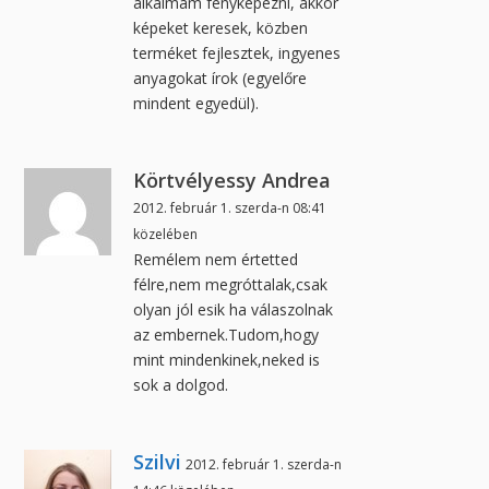
alkalmam fényképezni, akkor
képeket keresek, közben
terméket fejlesztek, ingyenes
anyagokat írok (egyelőre
mindent egyedül).
Körtvélyessy Andrea
2012. február 1. szerda-n 08:41
közelében
Remélem nem értetted
félre,nem megróttalak,csak
olyan jól esik ha válaszolnak
az embernek.Tudom,hogy
mint mindenkinek,neked is
sok a dolgod.
Szilvi
2012. február 1. szerda-n