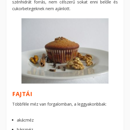
szénhidrát forrás, nem célszerű sokat enni belőle és
cukorbetegeknek nem ajánlott.
FAJTÁI
Többféle méz van forgalomban, a leggyakoribbak:
akácméz
hársméz