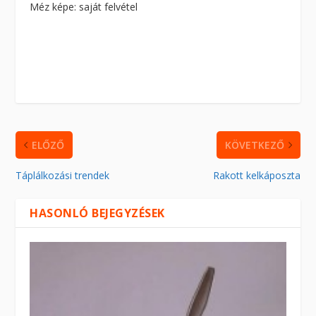
Méz képe: saját felvétel
ELŐZŐ
KÖVETKEZŐ
Táplálkozási trendek
Rakott kelkáposzta
HASONLÓ BEJEGYZÉSEK