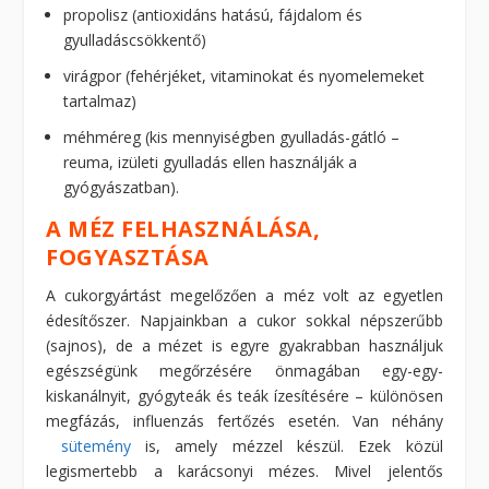
propolisz (antioxidáns hatású, fájdalom és
gyulladáscsökkentő)
virágpor (fehérjéket, vitaminokat és nyomelemeket
tartalmaz)
méhméreg (kis mennyiségben gyulladás-gátló –
reuma, izületi gyulladás ellen használják a
gyógyászatban).
A MÉZ FELHASZNÁLÁSA,
FOGYASZTÁSA
A cukorgyártást megelőzően a méz volt az egyetlen
édesítőszer. Napjainkban a cukor sokkal népszerűbb
(sajnos), de a mézet is egyre gyakrabban használjuk
egészségünk megőrzésére önmagában egy-egy-
kiskanálnyit, gyógyteák és teák ízesítésére – különösen
megfázás, influenzás fertőzés esetén. Van néhány
sütemény
is, amely mézzel készül. Ezek közül
legismertebb a karácsonyi mézes. Mivel jelentős