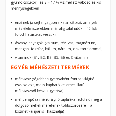
gyümölcscukor) és 8 – 17 % víz mellett változó és kis
mennyiségekben
enzimek (a sejtanyagcsere katalizátorai, amelyek
más élelmiszerekben már alig találhatók – 40 fok
fölött hatásukat vesztik)
ásványi anyagok (kalcium, réz, vas, magnézium,
mangán, foszfor, kálium, nátrium, cink tartalommal)
vitaminok (B1, B2, B3, B5, B6 és C vitamin).
EGYÉB MÉHÉSZETI TERMÉKEK
méhviasz (régebben gyertyaként fontos világító
eszköz volt, ma is kapható kellemes illatú
méhviaszból készült gyertya)
méhpempő (a méhkirálynő tápláléka, ettől nő meg a
dolgozó méhek méretének többszörösére – a
kozmetikai ipar is használja)