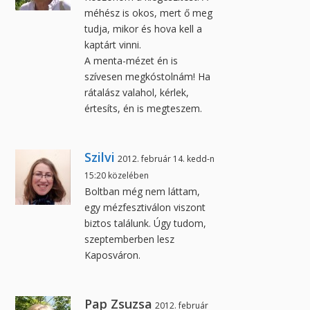
méhész is okos, mert ő meg
tudja, mikor és hova kell a
kaptárt vinni.
A menta-mézet én is
szívesen megkóstolnám! Ha
rátalász valahol, kérlek,
értesíts, én is megteszem.
Szilvi
2012. február 14. kedd-n
15:20 közelében
Boltban még nem láttam,
egy mézfesztiválon viszont
biztos találunk. Úgy tudom,
szeptemberben lesz
Kaposváron.
Pap Zsuzsa
2012. február