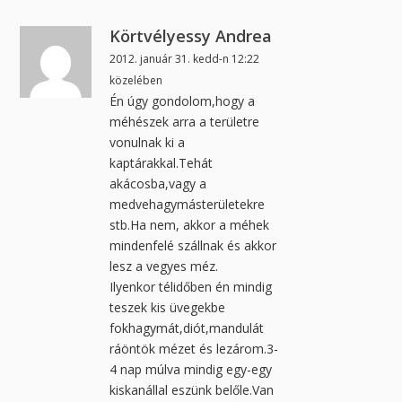
Körtvélyessy Andrea
2012. január 31. kedd-n 12:22
közelében
Én úgy gondolom,hogy a
méhészek arra a területre
vonulnak ki a
kaptárakkal.Tehát
akácosba,vagy a
medvehagymásterületekre
stb.Ha nem, akkor a méhek
mindenfelé szállnak és akkor
lesz a vegyes méz.
Ilyenkor télidőben én mindig
teszek kis üvegekbe
fokhagymát,diót,mandulát
ráöntök mézet és lezárom.3-
4 nap múlva mindig egy-egy
kiskanállal eszünk belőle.Van