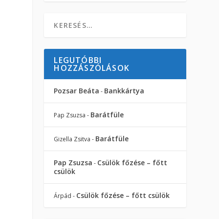
LEGUTÓBBI
HOZZÁSZÓLÁSOK
Pozsar Beáta
Bankkártya
-
Barátfüle
Pap Zsuzsa
-
Barátfüle
Gizella Zsitva
-
Pap Zsuzsa
Csülök főzése – főtt
-
csülök
Csülök főzése – főtt csülök
Árpád
-