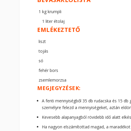
1 kg krumpli
1 liter étolaj
EMLÉKEZTETŐ
liszt
tojás
só
fehér bors
zsemlemorzsa
MEGJEGYZÉSEK:
A fenti mennyiségből 35 db rudacska és 15 db g
személyre felezd a mennyiségeket, aztán eldön
Kevesebb alapanyagból rövidebb idő alatt elkés
Ha nagyon elszámítottad magad, a maradékot l