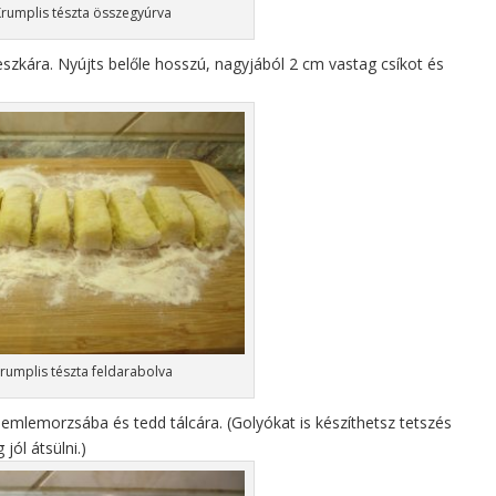
Krumplis tészta összegyúrva
eszkára. Nyújts belőle hosszú, nagyjából 2 cm vastag csíkot és
rumplis tészta feldarabolva
mlemorzsába és tedd tálcára. (Golyókat is készíthetsz tetszés
jól átsülni.)