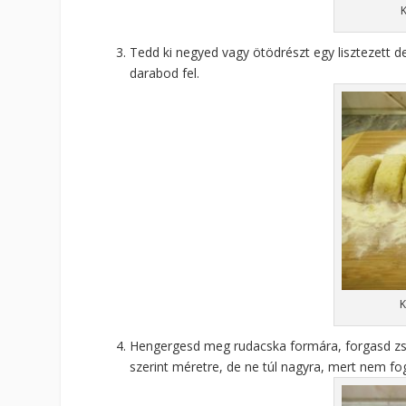
Tedd ki negyed vagy ötödrészt egy lisztezett d
darabod fel.
K
Hengergesd meg rudacska formára, forgasd zse
szerint méretre, de ne túl nagyra, mert nem fog 