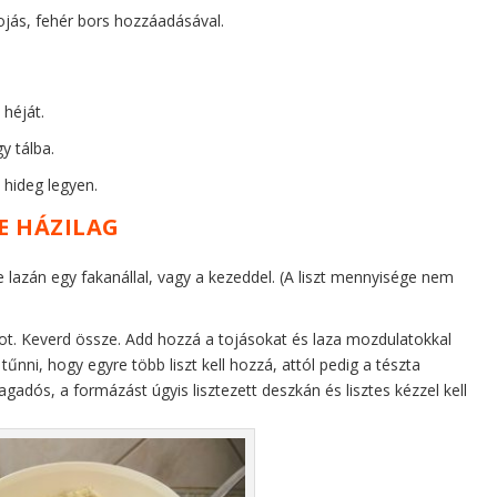
 tojás, fehér bors hozzáadásával.
 héját.
y tálba.
 hideg legyen.
E HÁZILAG
e lazán egy fakanállal, vagy a kezeddel. (A liszt mennyisége nem
rsot. Keverd össze. Add hozzá a tojásokat és laza mozdulatokkal
űnni, hogy egyre több liszt kell hozzá, attól pedig a tészta
agadós, a formázást úgyis lisztezett deszkán és lisztes kézzel kell