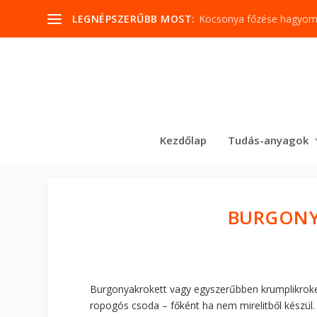
LEGNÉPSZERŰBB MOST:
Kocsonya főzése hagyo
Kezdőlap
Tudás-anyagok
BURGONY
Burgonyakrokett vagy egyszerűbben krumplikrokett
ropogós csoda – főként ha nem mirelitből készül.