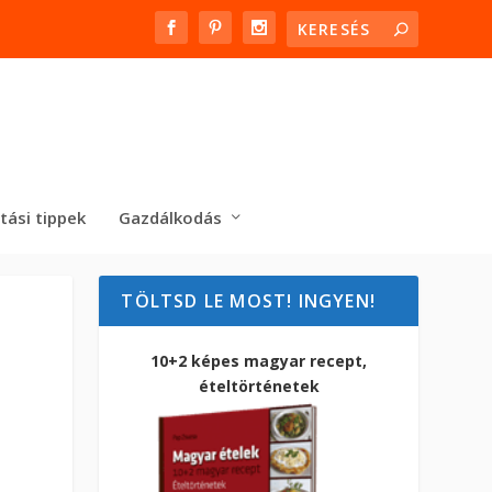
tási tippek
Gazdálkodás
TÖLTSD LE MOST! INGYEN!
10+2 képes magyar recept,
ételtörténetek