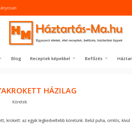
mányosan
Blog
Receptek képekkel
Befőzés
Háztar
AKROKETT HÁZILAG
Köretek
, krokett: az egyik legkedveltebb köretünk. Belül puha, omlós, kívül