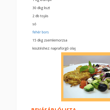
30 dkg liszt
2 db tojás
só
fehér bors
15 dkg zsemlemorzsa
kisütéshez: napraforgó olaj
BEVÁSÁRLÓLISTA