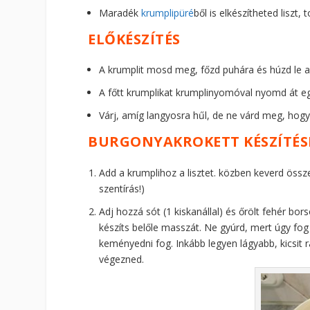
Maradék
krumplipüré
ből is elkészítheted liszt,
ELŐKÉSZÍTÉS
A krumplit mosd meg, főzd puhára és húzd le a
A főtt krumplikat krumplinyomóval nyomd át eg
Várj, amíg langyosra hűl, de ne várd meg, hogy
BURGONYAKROKETT KÉSZÍTÉS
Add a krumplihoz a lisztet. közben keverd össz
szentírás!)
Adj hozzá sót (1 kiskanállal) és őrölt fehér bo
készíts belőle masszát. Ne gyúrd, mert úgy fog t
keményedni fog. Inkább legyen lágyabb, kicsit r
végezned.