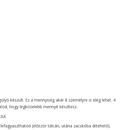
olyó készült. Ez a mennyiség akár 8 személyre is elég lehet. 4
töd, hogy legközelebb mennyit készítesz.
zül.
efagyaszthatod (először tálcán, utána zacskóba áttehető).