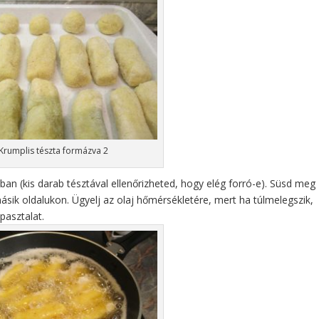
Krumplis tészta formázva 2
ban (kis darab tésztával ellenőrizheted, hogy elég forró-e). Süsd meg
ásik oldalukon. Ügyelj az olaj hőmérsékletére, mert ha túlmelegszik,
apasztalat.