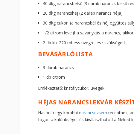
40 dkg narancsbelső (3 darab narancs belső ré
20 dkg narancshéj (2 darab narancs héja)
30 dkg cukor (a narancsbél és héj együttes súl
1/2 citrom leve (ha savanykás a narancs, akko
2 db kb. 220 ml-ess üvegre lesz szükséged.
BEVÁSÁRLÓLISTA
3 darab narancs
1 db citrom
Emlékeztető: kristálycukor, üvegek
HÉJAS NARANCSLEKVÁR KÉSZÍ
Hasonló egy korábbi
narancsdzsem
recepthez, am
fogod a különbséget és kiválaszthatod a Neked le