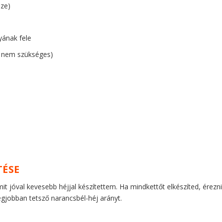
sze)
yának fele
r nem szükséges)
TÉSE
it jóval kevesebb héjjal készítettem. Ha mindkettőt elkészíted, érezn
gjobban tetsző narancsbél-héj arányt.