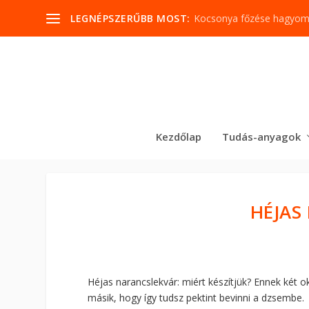
LEGNÉPSZERŰBB MOST:
Kocsonya főzése hagyo
Kezdőlap
Tudás-anyagok
HÉJAS
Héjas narancslekvár: miért készítjük? Ennek két o
másik, hogy így tudsz pektint bevinni a dzsembe.