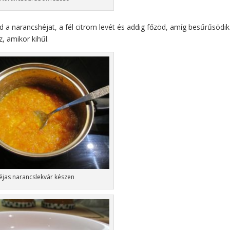
a narancshéjat, a fél citrom levét és addig főzöd, amíg besűrűsödik
, amikor kihűl.
éjas narancslekvár készen