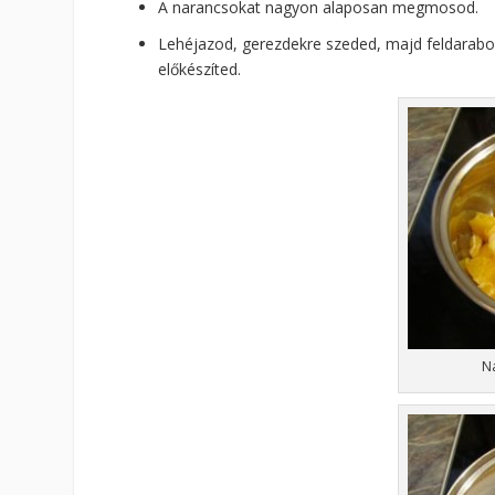
A narancsokat nagyon alaposan megmosod.
Lehéjazod, gerezdekre szeded, majd feldarabol
előkészíted.
N