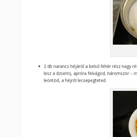
2 db narancs héjáról a belső fehér rész nagy r
lesz a dzsem), apróra felvágod, háromszor – min
leöntöd, a héjról lecsepegteted.