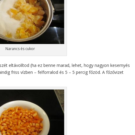
Narancs és cukor
észét eltávolítod (ha ez benne marad, lehet, hogy nagyon kesernyés
dig friss vízben – felforralod és 5 – 5 percig főzöd. A főzővizet