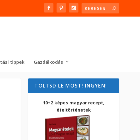
tási tippek
Gazdálkodás
TÖLTSD LE MOST! INGYEN!
10+2 képes magyar recept,
ételtörténetek