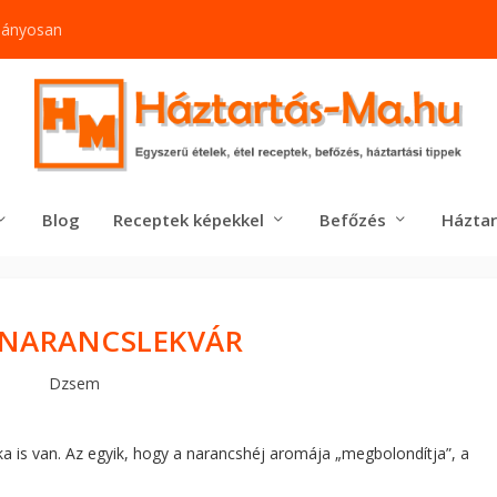
mányosan
Blog
Receptek képekkel
Befőzés
Háztar
 NARANCSLEKVÁR
Dzsem
ka is van. Az egyik, hogy a narancshéj aromája „megbolondítja”, a