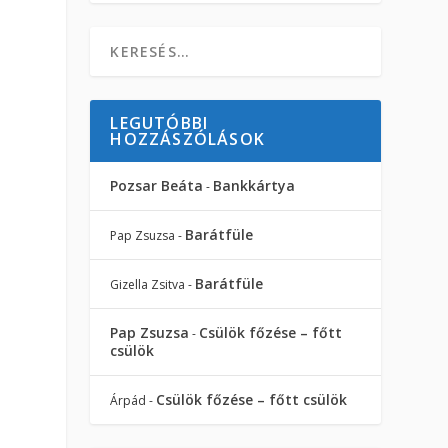
LEGUTÓBBI
HOZZÁSZÓLÁSOK
Pozsar Beáta
Bankkártya
-
Barátfüle
Pap Zsuzsa
-
Barátfüle
Gizella Zsitva
-
Pap Zsuzsa
Csülök főzése – főtt
-
csülök
i
Csülök főzése – főtt csülök
Árpád
-