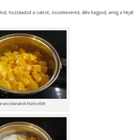
od, hozzáadod a cukrot, összekevered, állni hagyod, amíg a héját
arancsdarabok főzés előtt