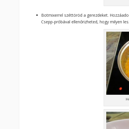
Botmixerrel széttöröd a gerezdeket. Hozzáadod 
Csepp-próbával ellenőrizheted, hogy milyen lesz
H