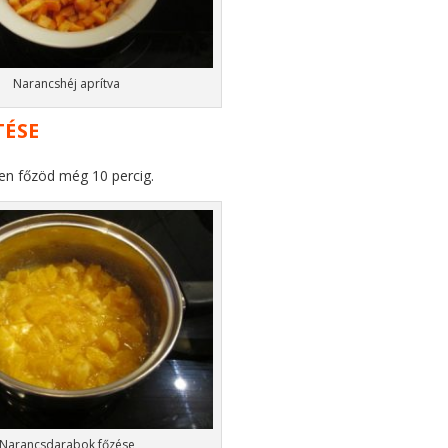
Narancshéj aprítva
TÉSE
ően főzöd még 10 percig.
Narancsdarabok főzése