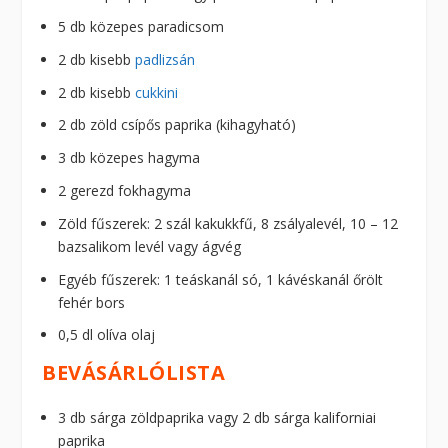
5 db közepes paradicsom
2 db kisebb
padlizsán
2 db kisebb
cukkini
2 db zöld csípős paprika (kihagyható)
3 db közepes hagyma
2 gerezd fokhagyma
Zöld fűszerek: 2 szál kakukkfű, 8 zsályalevél, 10 – 12
bazsalikom levél vagy ágvég
Egyéb fűszerek: 1 teáskanál só, 1 kávéskanál őrölt
fehér bors
0,5 dl olíva olaj
BEVÁSÁRLÓLISTA
3 db sárga zöldpaprika vagy 2 db sárga kaliforniai
paprika