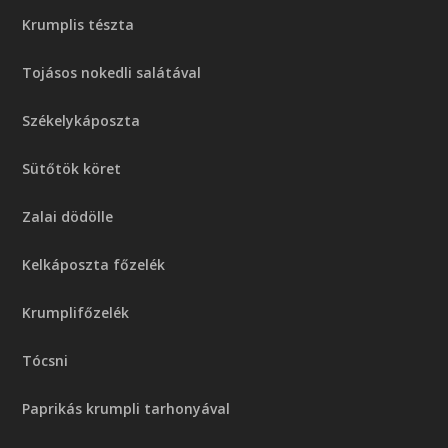
Krumplis tészta
Tojásos nokedli salátával
Székelykáposzta
Sütőtök köret
Zalai dödölle
Kelkáposzta főzelék
Krumplifőzelék
Tócsni
Paprikás krumpli tarhonyával