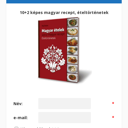
10+2 képes magyar recept, ételtörténetek
Név:
*
e-mail:
*