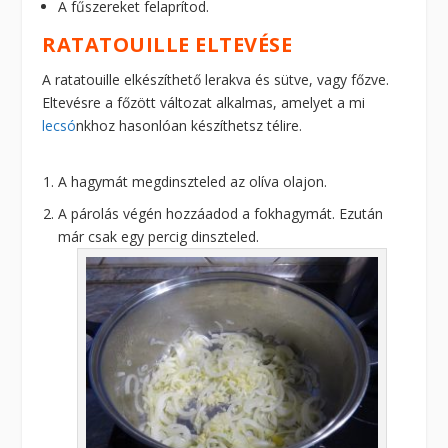
A fűszereket felaprítod.
RATATOUILLE ELTEVÉSE
A ratatouille elkészíthető lerakva és sütve, vagy főzve.
Eltevésre a főzött változat alkalmas, amelyet a mi
lecsó
nkhoz hasonlóan készíthetsz télire.
A hagymát megdinszteled az olíva olajon.
A párolás végén hozzáadod a fokhagymát. Ezután
már csak egy percig dinszteled.