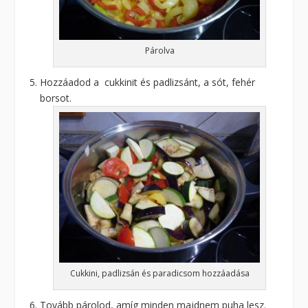
Párolva
Hozzáadod a cukkinit és padlizsánt, a sót, fehér
borsot.
Cukkini, padlizsán és paradicsom hozzáadása
Tovább párolod, amíg minden majdnem puha lesz.