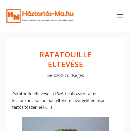
RATATOUILLE
ELTEVÉSE
Befőzött zöldségek
Ratatouille eltevése: a főzött változatot a mi
lecsónkhoz hasonlóan elteheted üvegekben akár
tartósítószer nélkül is.