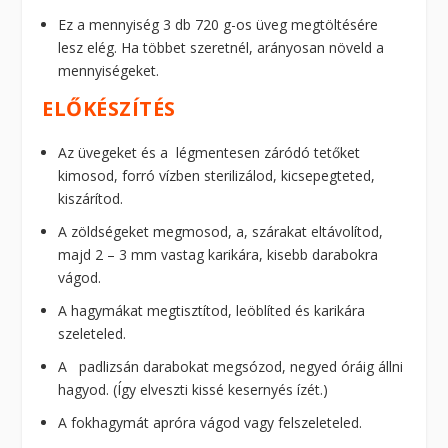
Ez a mennyiség 3 db 720 g-os üveg megtöltésére
lesz elég. Ha többet szeretnél, arányosan növeld a
mennyiségeket.
ELŐKÉSZÍTÉS
Az üvegeket és a légmentesen záródó tetőket
kimosod, forró vízben sterilizálod, kicsepegteted,
kiszárítod.
A zöldségeket megmosod, a, szárakat eltávolítod,
majd 2 – 3 mm vastag karikára, kisebb darabokra
vágod.
A hagymákat megtisztítod, leöblíted és karikára
szeleteled.
A padlizsán darabokat megsózod, negyed óráig állni
hagyod. (Így elveszti kissé kesernyés ízét.)
A fokhagymát apróra vágod vagy felszeleteled.