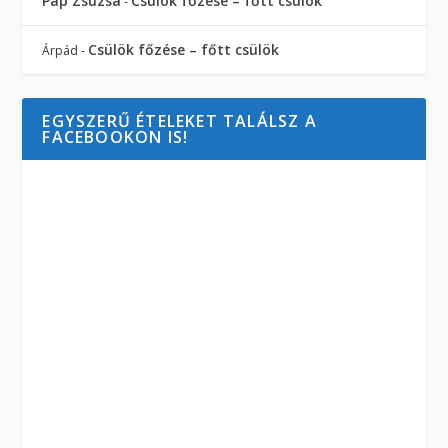
Pap Zsuzsa
Csülök főzése – főtt csülök
-
Csülök főzése – főtt csülök
Árpád
-
EGYSZERŰ ÉTELEKET TALÁLSZ A
FACEBOOKON IS!