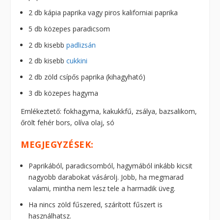
2 db kápia paprika vagy piros kaliforniai paprika
5 db közepes paradicsom
2 db kisebb
padlizsán
2 db kisebb
cukkini
2 db zöld csípős paprika (kihagyható)
3 db közepes hagyma
Emlékeztető: fokhagyma, kakukkfű, zsálya, bazsalikom,
őrölt fehér bors, olíva olaj, só
MEGJEGYZÉSEK:
Paprikából, paradicsomból, hagymából inkább kicsit
nagyobb darabokat vásárolj. Jobb, ha megmarad
valami, mintha nem lesz tele a harmadik üveg.
Ha nincs zöld fűszered, szárított fűszert is
használhatsz.