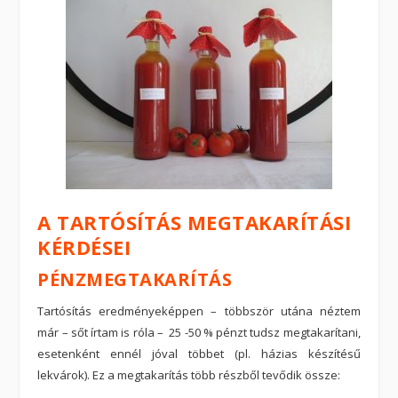
A TARTÓSÍTÁS MEGTAKARÍTÁSI
KÉRDÉSEI
PÉNZMEGTAKARÍTÁS
Tartósítás eredményeképpen – többször utána néztem
már – sőt írtam is róla – 25 -50 % pénzt tudsz megtakarítani,
esetenként ennél jóval többet (pl. házias készítésű
lekvárok). Ez a megtakarítás több részből tevődik össze: