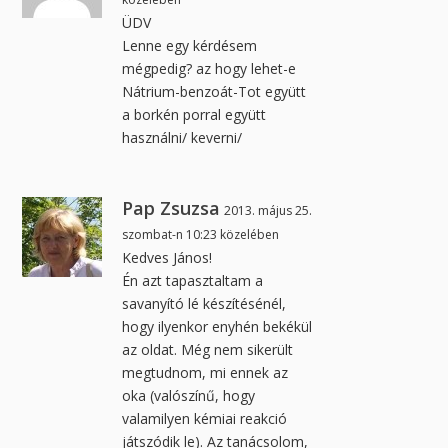
ÜDV
Lenne egy kérdésem
mégpedig? az hogy lehet-e
Nátrium-benzoát-Tot együtt
a borkén porral együtt
használni/ keverni/
Pap Zsuzsa
2013. május 25.
szombat-n 10:23 közelében
Kedves János!
Én azt tapasztaltam a
savanyító lé készítésénél,
hogy ilyenkor enyhén bekékül
az oldat. Még nem sikerült
megtudnom, mi ennek az
oka (valószínű, hogy
valamilyen kémiai reakció
játszódik le). Az tanácsolom,