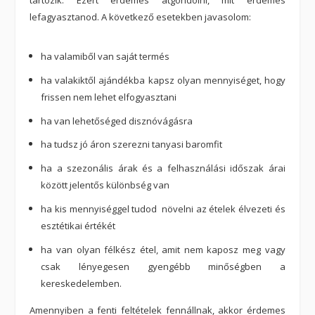
lefagyasztanod. A következő esetekben javasolom:
ha valamiből van saját termés
ha valakiktől ajándékba kapsz olyan mennyiséget, hogy
frissen nem lehet elfogyasztani
ha van lehetőséged disznóvágásra
ha tudsz jó áron szerezni tanyasi baromfit
ha a szezonális árak és a felhasználási időszak árai
között jelentős különbség van
ha kis mennyiséggel tudod növelni az ételek élvezeti és
esztétikai értékét
ha van olyan félkész étel, amit nem kaposz meg vagy
csak lényegesen gyengébb minőségben a
kereskedelemben.
Amennyiben a fenti feltételek fennállnak, akkor érdemes