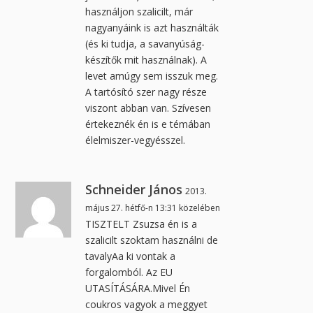
használjon szalicilt, már
nagyanyáink is azt használták
(és ki tudja, a savanyúság-
készítők mit használnak). A
levet amúgy sem isszuk meg.
A tartósító szer nagy része
viszont abban van. Szívesen
értekeznék én is e témában
élelmiszer-vegyésszel.
Schneider János
2013.
május 27. hétfő-n 13:31 közelében
TISZTELT Zsuzsa én is a
szalicilt szoktam használni de
tavalyAa ki vontak a
forgalomból. Az EU
UTASÍTÁSÁRA.Mivel Én
coukros vagyok a meggyet