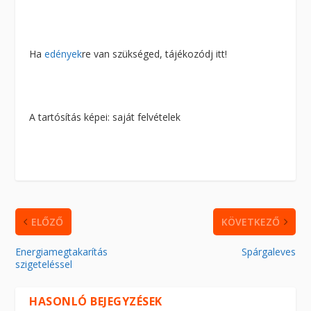
Ha
edények
re van szükséged, tájékozódj itt!
A tartósítás képei: saját felvételek
ELŐZŐ
KÖVETKEZŐ
Energiamegtakarítás
Spárgaleves
szigeteléssel
HASONLÓ BEJEGYZÉSEK