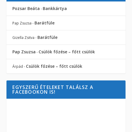
Pozsar Beáta
Bankkártya
-
Barátfüle
Pap Zsuzsa
-
Barátfüle
Gizella Zsitva
-
Pap Zsuzsa
Csülök főzése – főtt csülök
-
Csülök főzése – főtt csülök
Árpád
-
EGYSZERŰ ÉTELEKET TALÁLSZ A
FACEBOOKON IS!