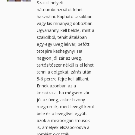
Szalicil helyett
nátriumbenzoátot lehet
használni. Kapható tasakban
vagy kis műanyag dobozban.
Ugyanannyi kell belőle, mint a
szalicilból, tehát általában
egy-egy üveg lekvár, befőtt
tetejére késhegynyi. Ha
nagyon jól zár az üveg,
tartósítószer nélkül is el lehet
tenni a dolgokat, zárás után
5-6 percre fejre kell állítani.
Ennek azonban az a
kockázata, ha mégsem zár
jól az üveg, akkor bizony
megromlik, mert levegő kerül
bele és a levegővel együtt
azok a mikroorganizmusok
is, amelyek elszaporodva a
romlást okozzák.