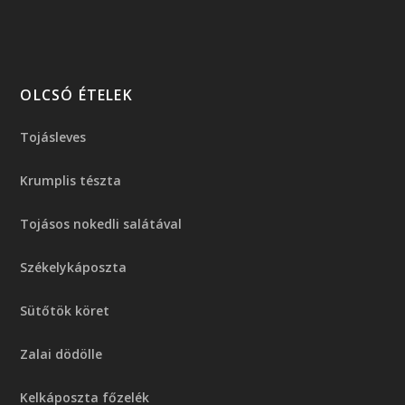
OLCSÓ ÉTELEK
Tojásleves
Krumplis tészta
Tojásos nokedli salátával
Székelykáposzta
Sütőtök köret
Zalai dödölle
Kelkáposzta főzelék