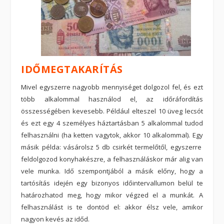
IDŐMEGTAKARÍTÁS
Mivel egyszerre nagyobb mennyiséget dolgozol fel, és ezt
több alkalommal használod el, az időráfordítás
összességében kevesebb. Például elteszel 10 üveg lecsót
és ezt egy 4 személyes háztartásban 5 alkalommal tudod
felhasználni (ha ketten vagytok, akkor 10 alkalommal). Egy
másik példa: vásárolsz 5 db csirkét termelőtől, egyszerre
feldolgozod konyhakészre, a felhasználáskor már alig van
vele munka. Idő szempontjából a másik előny, hogy a
tartósítás idején egy bizonyos időintervallumon belül te
határozhatod meg, hogy mikor végzed el a munkát. A
felhasználást is te dontöd el: akkor élsz vele, amikor
nagyon kevés az időd.