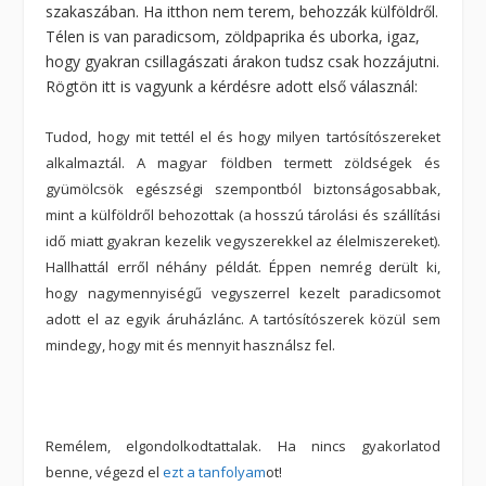
szakaszában. Ha itthon nem terem, behozzák külföldről.
Télen is van paradicsom, zöldpaprika és uborka, igaz,
hogy gyakran csillagászati árakon tudsz csak hozzájutni.
Rögtön itt is vagyunk a kérdésre adott első válasznál:
Tudod, hogy mit tettél el és hogy milyen tartósítószereket
alkalmaztál. A magyar földben termett zöldségek és
gyümölcsök egészségi szempontból biztonságosabbak,
mint a külföldről behozottak (a hosszú tárolási és szállítási
idő miatt gyakran kezelik vegyszerekkel az élelmiszereket).
Hallhattál erről néhány példát. Éppen nemrég derült ki,
hogy nagymennyiségű vegyszerrel kezelt paradicsomot
adott el az egyik áruházlánc. A tartósítószerek közül sem
mindegy, hogy mit és mennyit használsz fel.
Remélem, elgondolkodtattalak. Ha nincs gyakorlatod
benne, végezd el
ezt a tanfolyam
ot!