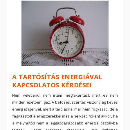
A TARTÓSÍTÁS ENERGIÁVAL
KAPCSOLATOS KÉRDÉSEI
Nem véletlenül nem írtam megtakarítást, mert ez nem
minden esetben igaz. A befőzés, szárítás viszonylag kevés
energiát igényel, mert a tárolásnál már nem fogyaszt , de a
fagyasztott élelmiszerekkel más a helyzet, főként akkor, ha
a mélyhűtőd nem a leggazdaságosabb energia osztályba
tartozik. Ezért érdemes átgondolni, mit érdemes