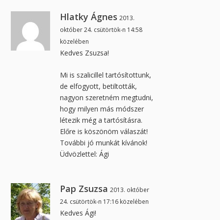
Hlatky Ágnes
2013.
október 24. csütörtök-n 14:58
közelében
Kedves Zsuzsa!
Mi is szalicillel tartósítottunk,
de elfogyott, betiltották,
nagyon szeretném megtudni,
hogy milyen más módszer
létezik még a tartósításra.
Előre is köszönöm válaszát!
További jó munkát kívánok!
Üdvözlettel: Ági
Pap Zsuzsa
2013. október
24. csütörtök-n 17:16 közelében
Kedves Ági!