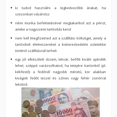
ki tudod használni a legkedvezőbb árakat, ha
szezonban vásárolsz
némi munka befektetésével megtakarítod azt a pénzt,
amibe a nagyüzemi tartósítás kerül
nem kell lmegfizetned azt a szállítási költséget, amely a
tartósított élelmiszereket a kiskereskedelmi üzletekbe
történő szállításnál terheli
egy jól elkészített dzsem, lekvár, befőtt kiváló ajándék
lehet; széppé varázsolhatod, ha tetejére kartonból (pl.
kékfestő) a fedőnél nagyobb méretű, kör alakban
kivágott fedőt teszel és színes vagy fehér zsinórral
lekötöd.