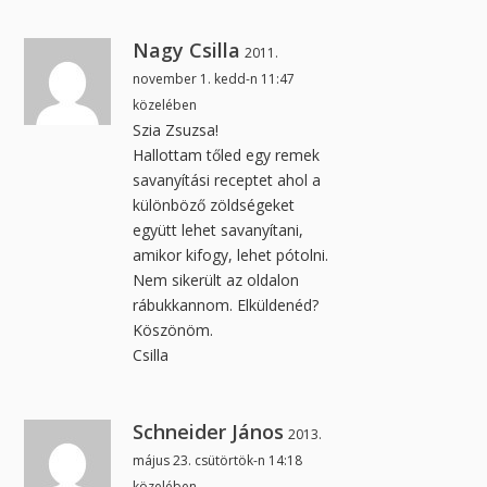
Nagy Csilla
2011.
november 1. kedd-n 11:47
közelében
Szia Zsuzsa!
Hallottam tőled egy remek
savanyítási receptet ahol a
különböző zöldségeket
együtt lehet savanyítani,
amikor kifogy, lehet pótolni.
Nem sikerült az oldalon
rábukkannom. Elküldenéd?
Köszönöm.
Csilla
Schneider János
2013.
május 23. csütörtök-n 14:18
közelében