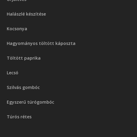
Halászlé készítése
Kocsonya
Hagyományos töltött káposzta
Töltött paprika
Lecsó
Szilvás gombóc
Egyszerű túrógombóc
Túrós rétes