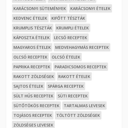
KARÁCSONYI SÜTEMÉNYEK
KARÁCSONYI ÉTELEK
KEDVENC ÉTELEK
KIFŐTT TÉSZTÁK
KRUMPLIS TÉSZTÁK
KRUMPLI ÉTELEK
KÁPOSZTA ÉTELEK
LECSÓ RECEPTEK
MAGYAROS ÉTELEK
MEDVEHAGYMÁS RECEPTEK
OLCSÓ RECEPTEK
OLCSÓ ÉTELEK
PAPRIKA RECEPTEK
PARADICSOMOS RECEPTEK
RAKOTT ZÖLDSÉGEK
RAKOTT ÉTELEK
SAJTOS ÉTELEK
SPÁRGA RECEPTEK
SÜLT HÚS RECEPTEK
SÜTI RECEPTEK
SÜTŐTÖKÖS RECEPTEK
TARTALMAS LEVESEK
TOJÁSOS RECEPTEK
TÖLTÖTT ZÖLDSÉGEK
ZÖLDSÉGES LEVESEK