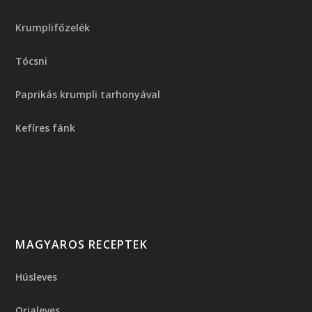
Krumplifőzelék
Tócsni
Paprikás krumpli tarhonyával
Kefíres fánk
MAGYAROS RECEPTEK
Húsleves
Orjaleves