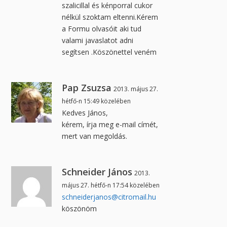
szalicillal és kénporral cukor
nélkül szoktam eltenni.Kérem
a Formu olvasóit aki tud
valami javaslatot adni
segítsen .Köszönettel veném
Pap Zsuzsa
2013. május 27.
hétfő-n 15:49 közelében
Kedves János,
kérem, írja meg e-mail címét,
mert van megoldás.
Schneider János
2013.
május 27. hétfő-n 17:54 közelében
schneiderjanos@citromail.hu
köszönöm