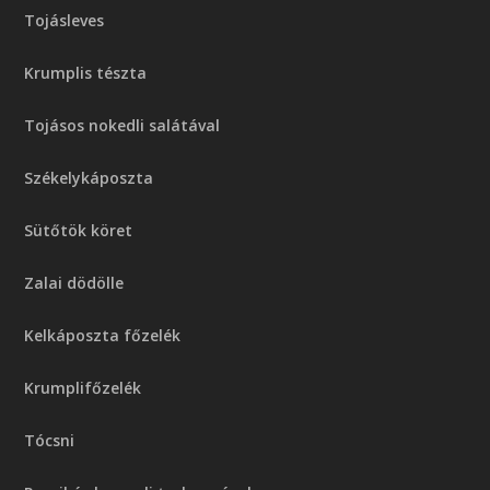
Tojásleves
Krumplis tészta
Tojásos nokedli salátával
Székelykáposzta
Sütőtök köret
Zalai dödölle
Kelkáposzta főzelék
Krumplifőzelék
Tócsni