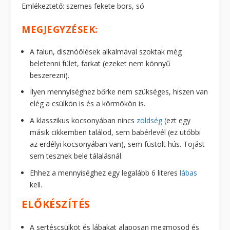
Emlékeztető: szemes fekete bors, só
MEGJEGYZÉSEK:
A falun, disznóölések alkalmával szoktak még
beletenni fület, farkat (ezeket nem könnyű
beszerezni).
Ilyen mennyiséghez bőrke nem szükséges, hiszen van
elég a csülkön is és a körmökön is.
A klasszikus kocsonyában nincs
zöldség
(ezt egy
másik cikkemben találod, sem babérlevél (ez utóbbi
az erdélyi kocsonyában van), sem füstölt hús. Tojást
sem tesznek bele tálalásnál.
Ehhez a mennyiséghez egy legalább 6 literes
lábas
kell.
ELŐKÉSZÍTÉS
A sertéscsülköt és lábakat alaposan megmosod és