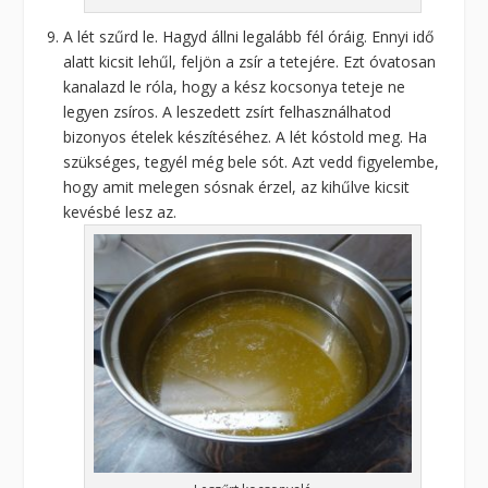
A lét szűrd le. Hagyd állni legalább fél óráig. Ennyi idő
alatt kicsit lehűl, feljön a zsír a tetejére. Ezt óvatosan
kanalazd le róla, hogy a kész kocsonya teteje ne
legyen zsíros. A leszedett zsírt felhasználhatod
bizonyos ételek készítéséhez. A lét kóstold meg. Ha
szükséges, tegyél még bele sót. Azt vedd figyelembe,
hogy amit melegen sósnak érzel, az kihűlve kicsit
kevésbé lesz az.