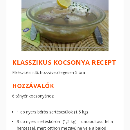
KLASSZIKUS KOCSONYA RECEPT
Elkészítési idő: hozzávetőlegesen 5 óra
HOZZÁVALÓK
6 tányér kocsonyához
1 db nyers bőrös sertéscsülök (1,5 kg)
3 db nyers sertésköröm (1,5 kg) – daraboltasd fel a
hentessel, mert otthon meggyűlne vele a bajod