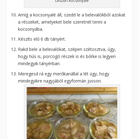
Leszűrt kocsonyalé
Amíg a kocsonyalé áll, szedd le a belevalókból azokat
a részeket, amelyeket bele szeretnél tenni a
kocsonyába.
Készíts elő 6 db tányért.
Rakd bele a belevalókat, szépen szétosztva, úgy,
hogy hús is, porcogó részek is és bőrke is legyen
mindegyik tányérban.
Meregesd rá egy merőkanállal a lét úgy, hogy
mindegyikre nagyjából egyformán jusson.