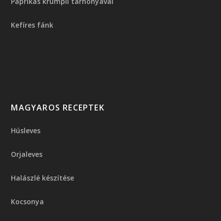
Paprikás krumpli tarhonyával
Kefíres fánk
MAGYAROS RECEPTEK
Húsleves
Orjaleves
Halászlé készítése
Kocsonya