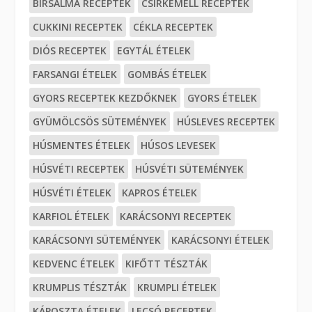
BIRSALMA RECEPTEK
CSIRKEMELL RECEPTEK
CUKKINI RECEPTEK
CÉKLA RECEPTEK
DIÓS RECEPTEK
EGYTÁL ÉTELEK
FARSANGI ÉTELEK
GOMBÁS ÉTELEK
GYORS RECEPTEK KEZDŐKNEK
GYORS ÉTELEK
GYÜMÖLCSÖS SÜTEMÉNYEK
HÚSLEVES RECEPTEK
HÚSMENTES ÉTELEK
HÚSOS LEVESEK
HÚSVÉTI RECEPTEK
HÚSVÉTI SÜTEMÉNYEK
HÚSVÉTI ÉTELEK
KAPROS ÉTELEK
KARFIOL ÉTELEK
KARÁCSONYI RECEPTEK
KARÁCSONYI SÜTEMÉNYEK
KARÁCSONYI ÉTELEK
KEDVENC ÉTELEK
KIFŐTT TÉSZTÁK
KRUMPLIS TÉSZTÁK
KRUMPLI ÉTELEK
KÁPOSZTA ÉTELEK
LECSÓ RECEPTEK