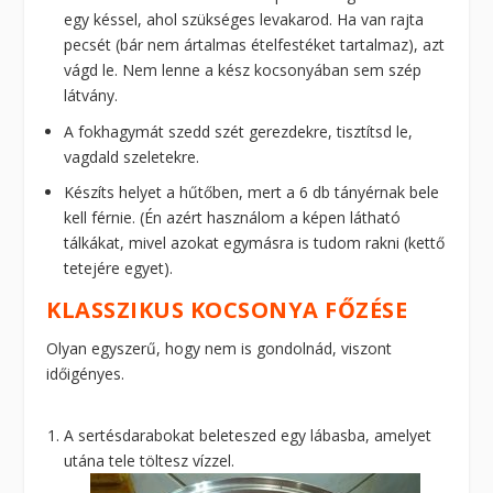
egy késsel, ahol szükséges levakarod. Ha van rajta
pecsét (bár nem ártalmas ételfestéket tartalmaz), azt
vágd le. Nem lenne a kész kocsonyában sem szép
látvány.
A fokhagymát szedd szét gerezdekre, tisztítsd le,
vagdald szeletekre.
Készíts helyet a hűtőben, mert a 6 db tányérnak bele
kell férnie. (Én azért használom a képen látható
tálkákat, mivel azokat egymásra is tudom rakni (kettő
tetejére egyet).
KLASSZIKUS KOCSONYA FŐZÉSE
Olyan egyszerű, hogy nem is gondolnád, viszont
időigényes.
A sertésdarabokat beleteszed egy lábasba, amelyet
utána tele töltesz vízzel.