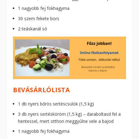
1 nagyobb fej fokhagyma
30 szem fekete bors
2 teáskanál só
BEVÁSÁRLÓLISTA
1 db nyers bőrös sertéscsülök (1,5 kg)
3 db nyers sertésköröm (1,5 kg) – daraboltasd fel a
hentessel, mert otthon meggyűlne vele a bajod
1 nagyobb fej fokhagyma