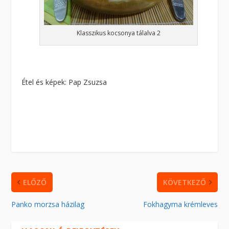
Klasszikus kocsonya tálalva 2
Étel és képek: Pap Zsuzsa
ELŐZŐ
KÖVETKEZŐ
Panko morzsa házilag
Fokhagyma krémleves